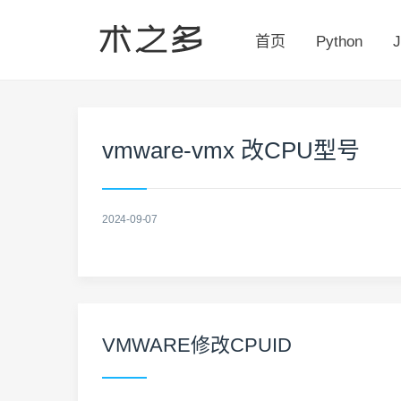
首页
Python
J
vmware-vmx 改CPU型号
2024-09-07
VMWARE修改CPUID