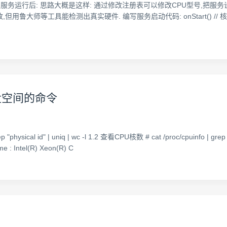
 服务运行前: 服务运行后: 思路大概是这样: 通过修改注册表可以修改CPU型号
能检测出真实硬件. 编写服务启动代码: onStart() // 核心代码 Registry
硬盘空间的命令
physical id" | uniq | wc -l 1.2 查看CPU核数 # cat /proc/cpuinfo | gre
me : Intel(R) Xeon(R) C