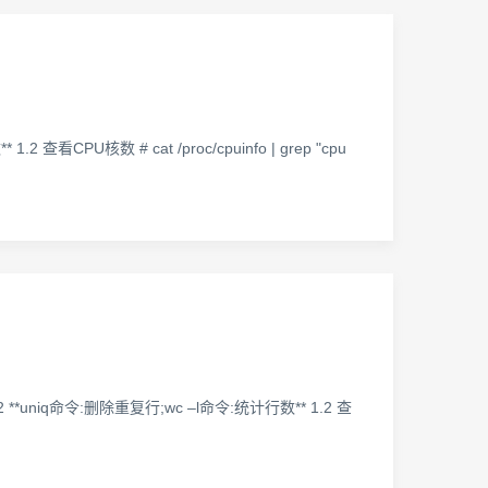
 1.2 查看CPU核数 # cat /proc/cpuinfo | grep "cpu
 | wc -l 2 **uniq命令:删除重复行;wc –l命令:统计行数** 1.2 查