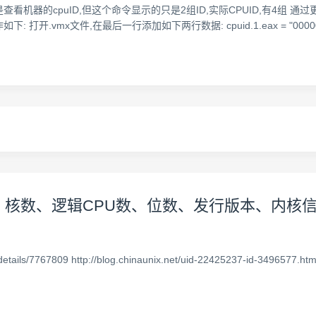
sorId命令,可是查看机器的cpuID,但这个命令显示的只是2组ID,实际CPUID,有
mx文件,在最后一行添加如下两行数据: cpuid.1.eax = "0000000000000
个数、核数、逻辑CPU数、位数、发行版本、内
/7767809 http://blog.chinaunix.net/uid-22425237-id-3496577.html ----------