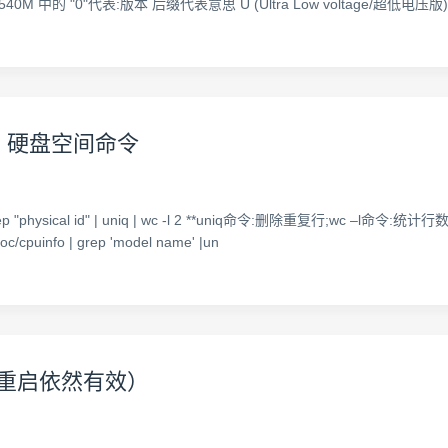
M 中的 "0"代表:版本 后缀代表意思 U (Ultra Low voltage/超低电压版
小，硬盘空间命令
p "physical id" | uniq | wc -l 2 **uniq命令:删除重复行;wc –l命令:统计行数**
c/cpuinfo | grep 'model name' |un
号（重启依然有效）