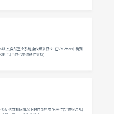
90%以上,自然整个系统操作起来很卡. 在VMWare中看到
OK了.(当然也要你硬件支持)
中的 "5"代表:代数相同情况下的性能档次 第三位(定位很混乱)