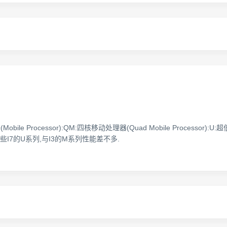
ile Processor):QM:四核移动处理器(Quad Mobile Processor):U:
I7的U系列,与I3的M系列性能差不多.