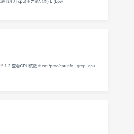
):超低电压cpu(多为笔记本) L (Low
 1.2 查看CPU核数 # cat /proc/cpuinfo | grep "cpu