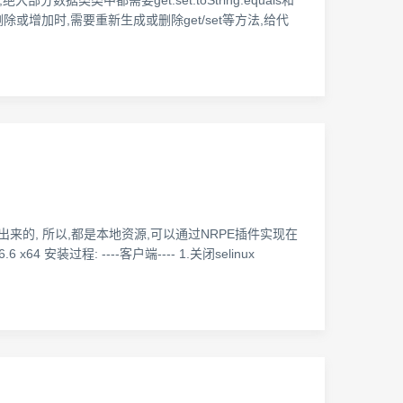
ity等类,绝大部分数据类类中都需要get.set.toString.equals和
删除或增加时,需要重新生成或删除get/set等方法,给代
出来的, 所以,都是本地资源,可以通过NRPE插件实现在
过程: ----客户端---- 1.关闭selinux