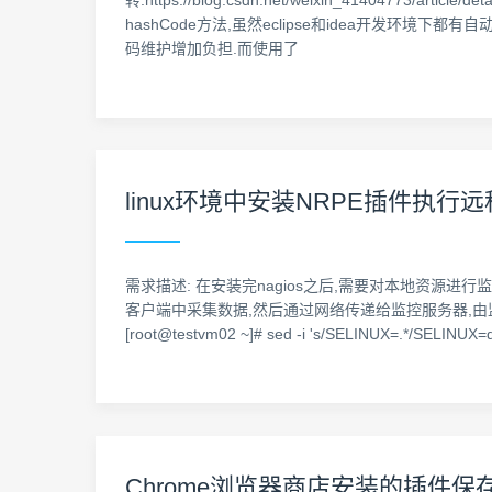
转:https://blog.csdn.net/weixin_41404773/ar
hashCode方法,虽然eclipse和idea开发环境
码维护增加负担.而使用了
linux环境中安装NRPE插件执行远
需求描述: 在安装完nagios之后,需要对本地资源进行
客户端中采集数据,然后通过网络传递给监控服务器,由监控服务器实
[root@testvm02 ~]# sed -i 's/SELINUX=.*/SELINUX=d
Chrome浏览器商店安装的插件保