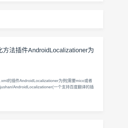
件AndroidLocalizationer为
AndroidLocalizationer为例[需要mico或者
jushan/AndroidLocalizationer(一个支持百度翻译的插