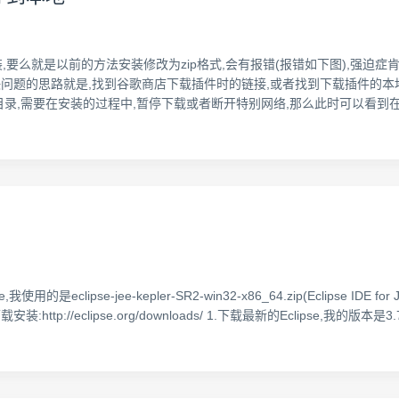
装,要么就是以前的方法安装修改为zip格式,会有报错(报错如下图),强迫
决问题的思路就是,找到谷歌商店下载插件时的链接,或者找到下载插件的本地
地目录,需要在安装的过程中,暂停下载或者断开特别网络,那么此时可以看到
的是eclipse-jee-kepler-SR2-win32-x86_64.zip(Eclipse IDE
ttp://eclipse.org/downloads/ 1.下载最新的Eclipse,我的版本是3.7.2 in