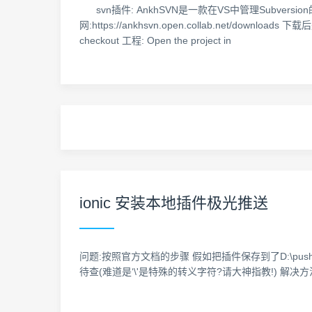
svn插件: AnkhSVN是一款在VS中管理Subve
网:https://ankhsvn.open.collab.net/do
checkout 工程: Open the project in
ionic 安装本地插件极光推送
问题:按照官方文档的步骤 假如把插件保存到了D:\push\jpush,当
待查(难道是‘\'是特殊的转义字符?请大神指教!) 解决方法:把路径中的 '\