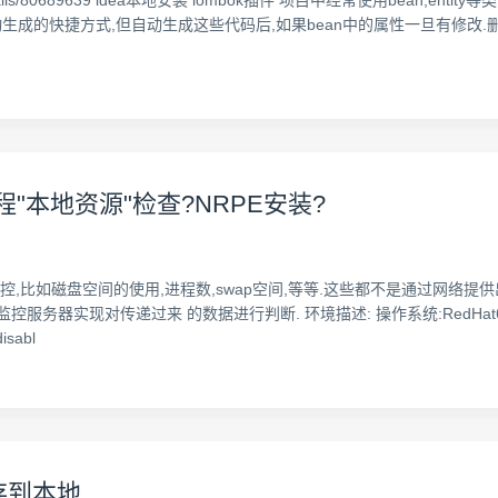
ticle/details/80689639 idea本地安装 lombok插件 项目中经常使用bean,ent
下都有自动生成的快捷方式,但自动生成这些代码后,如果bean中的属性一旦有修改.
程"本地资源"检查?NRPE安装?
监控,比如磁盘空间的使用,进程数,swap空间,等等.这些都不是通过网络提供
现对传递过来 的数据进行判断. 环境描述: 操作系统:RedHat6.6 x64 安装
isabl
存到本地