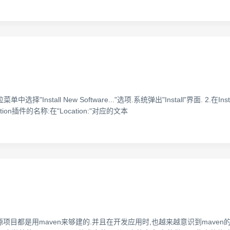
择"Install New Software..."选项.系统弹出"Install"界面. 2.在Ins
on插件的名称:在"Location:"对应的文本
目都是用maven来够建的.并且在开发应用时,也越来越意识到maven的