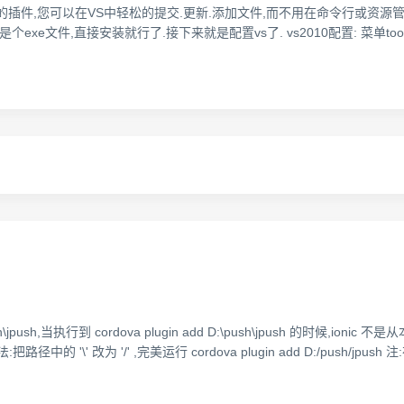
rsion的插件,您可以在VS中轻松的提交.更新.添加文件,而不用在命令行或资
wnloads 下载后是个exe文件,直接安装就行了.接下来就是配置vs了. vs2010配置: 菜
执行到 cordova plugin add D:\push\jpush 的时候,ionic 不是从本
' 改为 '/' ,完美运行 cordova plugin add D:/push/jpush 注:在这个帖