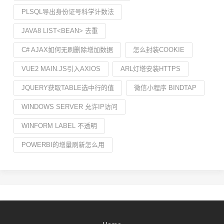
PLSQL导出身份证号科学计数法
JAVA8 LIST<BEAN> 去重
C# AJAX如何无刷删除增加数据
怎么封装COOKIE
VUE2 MAIN.JS引入AXIOS
ARL灯塔安装HTTPS
JQUERY获取TABLE选中行的值
微信小程序 BINDTAP
WINDOWS SERVER 允许IP访问
WINFORM LABEL 不透明
POWERBI的增量刷新怎么用