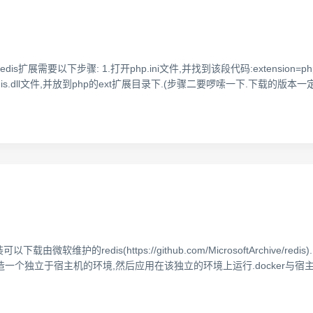
扩展需要以下步骤: 1.打开php.ini文件,并找到该段代码:extension=p
载php_redis.dll文件,并放到php的ext扩展目录下.(步骤二要啰嗦一下.下载的
载由微软维护的redis(https://github.com/MicrosoftArchive/
ker会构造一个独立于宿主机的环境,然后应用在该独立的环境上运行.docker