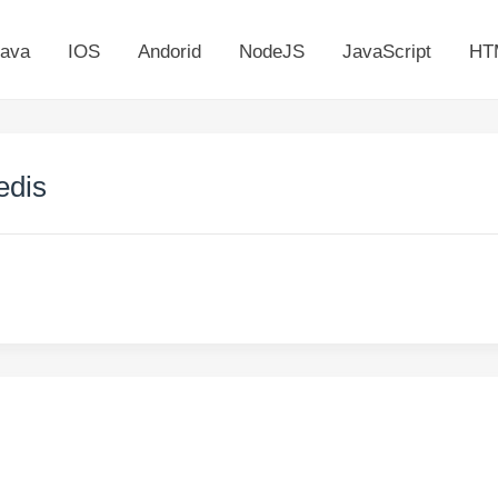
ava
IOS
Andorid
NodeJS
JavaScript
HT
dis