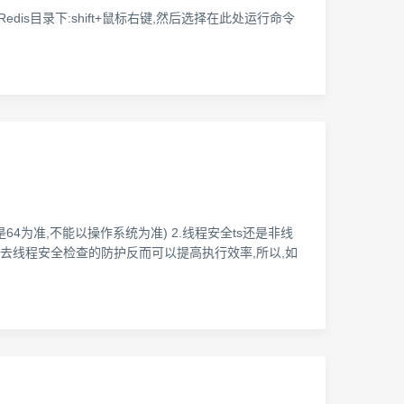
配置环境,在安装的Redis目录下:shift+鼠标右键,然后选择在此处运行命令
是x86还是64为准,不能以操作系统为准) 2.线程安全ts还是非线
检查,除去线程安全检查的防护反而可以提高执行效率,所以,如