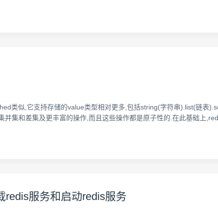
hed类似,它支持存储的value类型相对更多,包括string(字符串).list(链表).set(
ve及取交集并集和差集及更丰富的操作,而且这些操作都是原子性的.在此基础上,red
载redis服务和启动redis服务