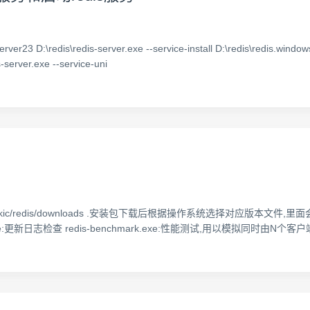
erver23 D:\redis\redis-server.exe --service-install D:\redis\redis.win
s-server.exe --service-uni
majkic/redis/downloads .安装包下载后根据操作系统选择对应版本文件,里面会有几个
f.exe:更新日志检查 redis-benchmark.exe:性能测试,用以模拟同时由N个客户端发