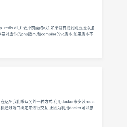
hp_redis.dll,并去掉前面的#好,如果没有找到则直接添加
版本一定要对应你的php版本,和compiler的vc版本,如果版本不
redis). 在这里我们采取另外一种方式,利用docker来安装redis
与宿主机通过端口绑定来进行交互.正因为利用docker可以忽