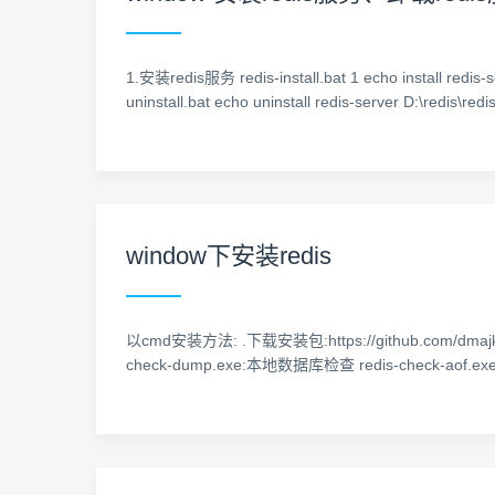
1.安装redis服务 redis-install.bat 1 echo install redis-s
uninstall.bat echo uninstall redis-server D:\redis\redi
window下安装redis
以cmd安装方法: .下载安装包:https://github.com/d
check-dump.exe:本地数据库检查 redis-check-ao