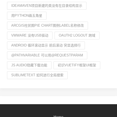
IDEAMAVEN项目新建的类没有在目录结构显示
用PYTHON画五角星
ARCGIS柱状图PIE CHART图例LABEL名称修改
VMWARE 没有USB驱动
OAUTH2 LOGOUT 跨域
ANDROID 循环滚动显示 前后滚动 突显选择行
@PATHVARIABLE 可以用@REQUESTPARAM
JS AUDIO隐藏下载功能
初识VUETIFY框架UI框架
SUBLIMETEXT 如何进行全局搜索
Home