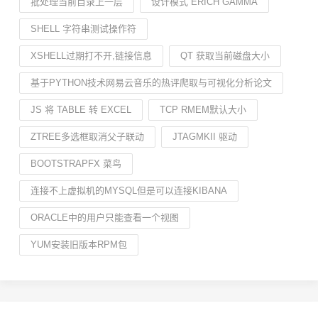
批处理当前目录上一层
设计模式 ERICH GAMMA
SHELL 字符串测试操作符
XSHELL过期打不开,链接信息
QT 获取当前磁盘大小
基于PYTHON技术网易云音乐的热评爬取与可视化分析论文
JS 将 TABLE 转 EXCEL
TCP RMEM默认大小
ZTREE多选框取消父子联动
JTAGMKII 驱动
BOOTSTRAPFX 菜鸟
连接不上虚拟机的MYSQL但是可以连接KIBANA
ORACLE中的用户只能查看一个视图
YUM安装旧版本RPM包