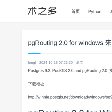
首页
Python
J
pgRouting 2.0 for windows 
fengl
2024-10-18 07:23:30
原文
Postgres 9.2, PostGIS 2.0 and pgRouting 2
下载地址：
http://winnie.postgis.net/download/windows/pg9