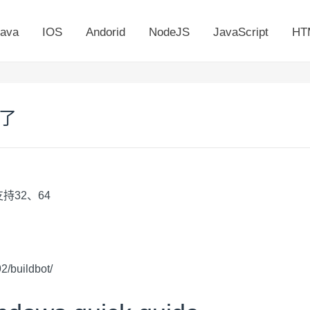
ava
IOS
Andorid
NodeJS
JavaScript
HT
来了
.0 支持32、64
2/buildbot/