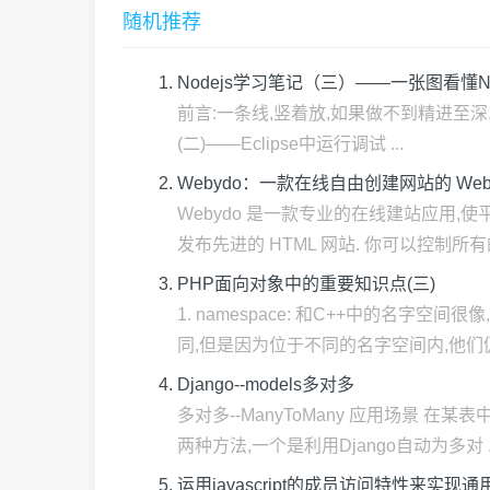
随机推荐
Nodejs学习笔记（三）——一张图看懂No
前言:一条线,竖着放,如果做不到精进至深,
(二)——Eclipse中运行调试 ...
Webydo：一款在线自由创建网站的 Web
Webydo 是一款专业的在线建站应用,
发布先进的 HTML 网站. 你可以控制所有的设
PHP面向对象中的重要知识点(三)
1. namespace: 和C++中的名
同,但是因为位于不同的名字空间内,他们仍 .
Django--models多对多
多对多--ManyToMany 应用场景
两种方法,一个是利用Django自动为多对 ..
运用javascript的成员访问特性来