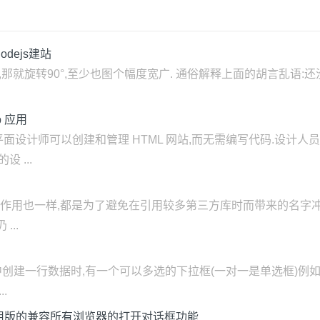
dejs建站
那就旋转90°,至少也图个幅度宽广. 通俗解释上面的胡言乱语:还没学
 应用
使平面设计师可以创建和管理 HTML 网站,而无需编写代码.设计
 ...
字空间很像,作用也一样,都是为了避免在引用较多第三方库时而带来的名字
..
 在某表中创建一行数据时,有一个可以多选的下拉框(一对一是单选框)
.
实现通用版的兼容所有浏览器的打开对话框功能