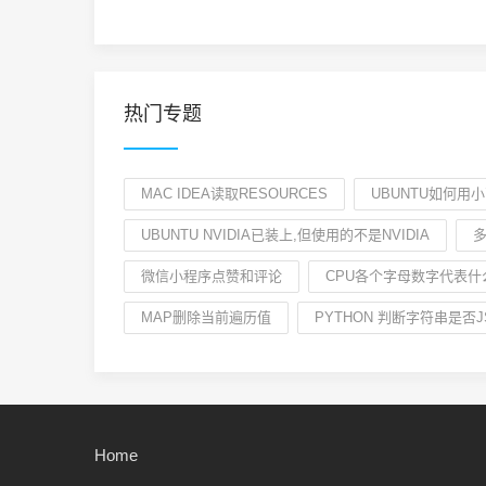
热门专题
MAC IDEA读取RESOURCES
UBUNTU如何用
UBUNTU NVIDIA已装上,但使用的不是NVIDIA
微信小程序点赞和评论
CPU各个字母数字代表什
MAP删除当前遍历值
PYTHON 判断字符串是否J
Home