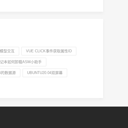
3D模型交互
VUE CLICK事件获取属性ID
记本如何卸载ASM小助手
UB的数据源
UBUNTU20.04双屏幕