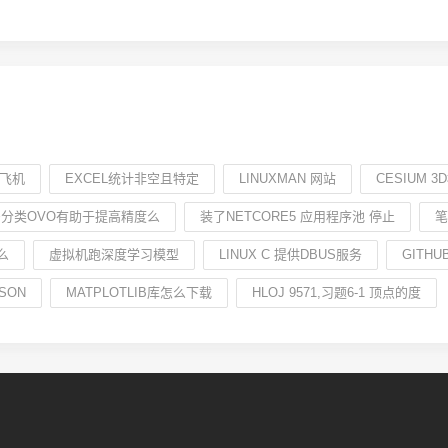
小飞机
EXCEL统计非空且特定
LINUXMAN 网站
CESIUM 
多分类OVO有助于提高精度么
装了NETCORE5 应用程序池 停止
笔
么
虚拟机跑深度学习模型
LINUX C 提供DBUS服务
GITH
SON
MATPLOTLIB库怎么下载
HLOJ 9571,习题6-1 顶点的度