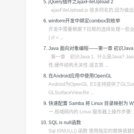
jQuery插件之ajaxFileUpload 2
ajaxFileUpload.js 很多同名的,因为做出来一
winform开发中绑定combox到枚举
开发中需要根据下拉框的选择处理一些业务逻辑,使用
{ /// < ...
Java 面向对象编程——第一章 初识Java
第一章 初识Java 1. 什么是Java
性.硬件结构无关性.语言简 ...
在Android应用中使用OpenGL
Android为OpenGL ES支持提供了GL
GLSurfaceView.Re ...
快速配置 Samba 将 Linux 目录映射为
一.局域网内的 Linux 服务器上操作步骤: 1.安装samba
SQL is null函数
Sql ISNULL() 函数 使用指定的替换值替换 NULL.