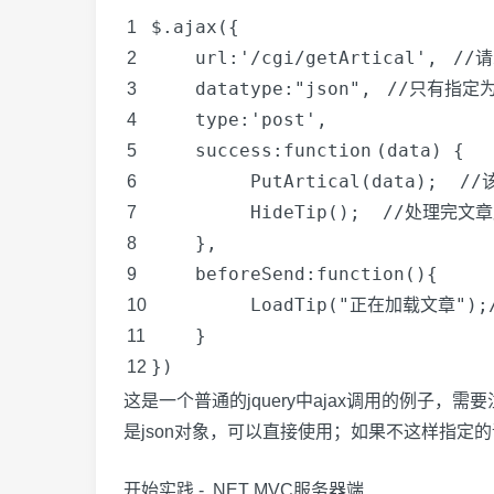
$.ajax({
1
url:
'/cgi/getArtical'
,
//
2
datatype:
"json"
,
//只有指定
3
type:
'post'
,
4
success:
function
(data) {
5
PutArtical(data);
//
6
HideTip();
//处理完文
7
},
8
beforeSend:
function
(){
9
LoadTip(
"正在加载文章"
);
10
}
11
})
12
这是一个普通的jquery中ajax调用的例子，需要
是json对象，可以直接使用；如果不这样指定的话也行，不
开始实践 - .NET MVC服务器端