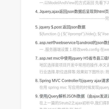
一.以ModelAndView的方式返回 先看下JavaScri
Jquery,ajax返回json数据后呈现到html
------------------------------------------------------
jquery $.post 返回json数据
$(function () { $("#prompt").hide(); $("#sea
asp.net中webservice与android的j
一 .服务器端设置 1.修改web.config 在web.c
asp.net mvc中使用jquery H5省市
地区选择是项目开发中常用的操作,本文
行业选择.职位选择等.效果如下图所示: 附:本实
Spring MVC Controller与jquery ajax
在用 spring mvc 写应用的时候发现jquery传递
使用jQuery解析JSON数据（由ajax发
在上一篇的Struts2之ajax初析中,我们