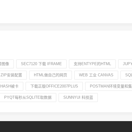
旋转图像
SEC7120 下载 IFRAME
支持ENTYPE的HTML
JUP
64.ZIP安装配置
HTML做自己的网页
WEB 工业 CANVAS
SQ
HASH被卡
下载正版OFFICE2007PLUS
POSTMAN环境变量和
PYQT每秒从SQLITE取数据
SUNNYUI 科技蓝