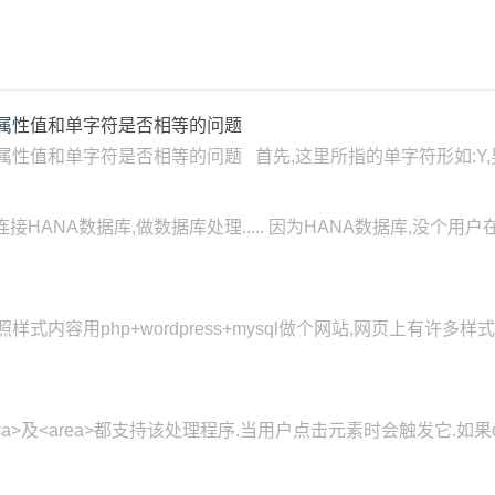
ng类型的对象属性值和单字符是否相等的问题
类型的对象属性值和单字符是否相等的问题 首先,这里所指的单字符形如:Y,男. 有两种做法:
接HANA数据库,做数据库处理..... 因为HANA数据库,没个用户
要按照样式内容用php+wordpress+mysql做个网站,网页上有
<a>及<area>都支持该处理程序.当用户点击元素时会触发它.如果on