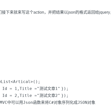
我们接下来就来写这个action，并把结果以json的格式返回给jque
)
w
List<Artical>();
 Id = 1,Title =
"测试文章1"
});
 Id = 2,Title =
"测试文章2"
});
/MVC中可以用Json函数来将C#对象序列化成JSON对象