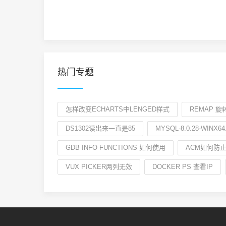
热门专题
怎样改变ECHARTS中LENGED样式
REMAP 
DS1302读出来一直是85
MYSQL-8.0.28-WINX
GDB INFO FUNCTIONS 如何使用
ACM如何防止
VUX PICKER两列无效
DOCKER PS 查看IP