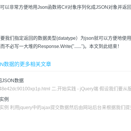
非常方便地用Json函数将C#对象序列化成JSON对象并返回给
ry端只要我们指定返回的数据类型(datatype）为json就可以方
写一大堆的Response.Write("......")。本文到此结束！
JSON数据的更多相关文章
返回JSON数据
/s/blog_48e42dc90100xp1p.html 二.开始实践 - jQuery端
互实例
后台交互实例 利用jquery中的ajax提交数据然后由网站后台来根据