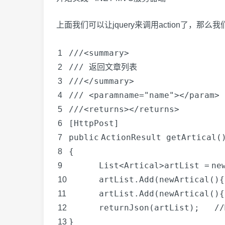
上面我们可以让jquery来调用action了，那么
///<summary>
1
/// 返回文章列表
2
///</summary>
3
/// <paramname="name"></param>
4
///<returns></returns>
5
[HttpPost]
6
public
ActionResult getArtical(
7
{
8
List<Artical>artList =
ne
9
artList.Add(
new
Artical(){
10
artList.Add(
new
Artical(){
11
return
Json(artList);
/
12
}
13