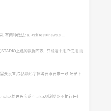
 a. <s:if test='news.s ...
在STADIO上建的数据库表...只能这个用户使用,而
许多样式需要设置,包括颜色字体等要跟要求一致,记录下
click处理程序返回false,则浏览器不执行任何