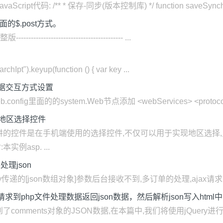
pt代码: /** * 保存-同步(版本控制库) */ function saveSynchroniz
页面的$.post方式。
完整版------------------------------------------- ...
rchIpt").keyup(function () { var key ...
son数据交互方式设置
onfig里面的的system.Web节点添加 <webServices> <protocols>
县三级地区选择控件
讲的控件是在手机端使用的选择控件,不仅可以用于实现地区选择,
例asp. ...
请求处理json
的[json数组对象]参数后台接收不到,多订单的处理,ajax请求: "}]}]} $.ajax
送请求到php文件处理数据返回json数据，然后解析json写入html
得到了comments对象的JSON数据,在本篇中,我们将使用jQuery