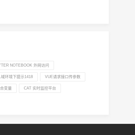
YTER NOTEBOOK 外网访问
L域环境下提示1418
VUE请求接口传参数
集合变量
CAT 实时监控平台