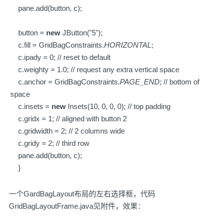
pane.add(button, c);
button =
new
JButton("5");
c.fill = GridBagConstraints.
HORIZONTAL
;
c.ipady = 0; // reset to default
c.weighty = 1.0; // request any extra vertical space
c.anchor = GridBagConstraints.
PAGE_END
; // bottom of
space
c.insets =
new
Insets(10, 0, 0, 0); // top padding
c.gridx = 1; // aligned with button 2
c.gridwidth = 2; // 2 columns wide
c.gridy = 2; // third row
pane.add(button, c);
}
一个GardBagLayout布局的左右选择框，代码
GridBagLayoutFrame.java见附件，效果：