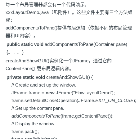
每一个布局管理器都会有一个代码演示，
xxxLayoutDemo.java（见附件）。这些文件主要有三个方法组
成：
addComponentsToPane()提供布局逻辑（依据不同的布局管理
器和UI内容）。
public
static
void
addComponentsToPane(Container pane)
{。。。}
createAndShowGUI()实例化一个JFrame，通过它的
ContentPane加载布局逻辑内容。
private
static
void
createAndShowGUI() {
// Create and set up the window.
JFrame frame =
new
JFrame("FlowLayoutDemo");
frame.setDefaultCloseOperation(JFrame.
EXIT_ON_CLOSE
);
// Set up the content pane.
addComponentsToPane
(frame.getContentPane());
// Display the window.
frame.pack();