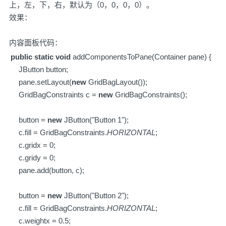
上，左，下，右，默认为（0，0，0，0）。
效果：
内容面板代码：
public
static
void
addComponentsToPane(Container pane) {
JButton button;
pane.setLayout(
new
GridBagLayout());
GridBagConstraints c =
new
GridBagConstraints();
button =
new
JButton("Button 1");
c.fill = GridBagConstraints.
HORIZONTAL
;
c.gridx = 0;
c.gridy = 0;
pane.add(button, c);
button =
new
JButton("Button 2");
c.fill = GridBagConstraints.
HORIZONTAL
;
c.weightx = 0.5;