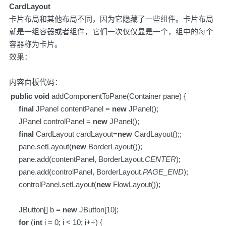
CardLayout
卡片布局和其他布局不同，因为它隐藏了一些组件。卡片布局
就是一组容器或者组件，它们一次仅仅显是一个，组中的每个
容器称为卡片。
效果：
内容面板代码：
public
void
addComponentToPane(Container pane) {
final
JPanel contentPanel =
new
JPanel();
JPanel controlPanel =
new
JPanel();
final
CardLayout cardLayout=
new
CardLayout();;
pane.setLayout(
new
BorderLayout());
pane.add(contentPanel, BorderLayout.
CENTER
);
pane.add(controlPanel, BorderLayout.
PAGE_END
);
controlPanel.setLayout(
new
FlowLayout());
JButton[] b =
new
JButton[10];
for
(
int
i = 0; i < 10; i++) {