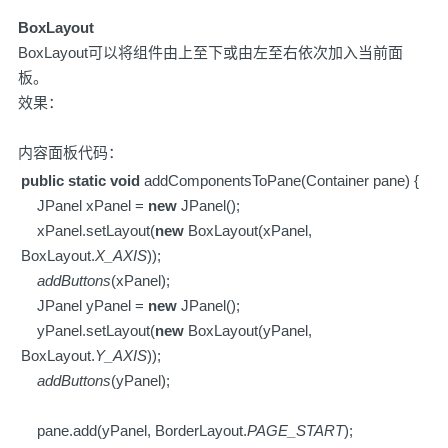
BoxLayout
BoxLayout可以将组件由上至下或由左至右依次加入当前面
板。
效果：
内容面板代码：
public
static
void
addComponentsToPane(Container pane) {
JPanel xPanel =
new
JPanel();
xPanel.setLayout(
new
BoxLayout(xPanel,
BoxLayout.
X_AXIS
));
addButtons
(xPanel);
JPanel yPanel =
new
JPanel();
yPanel.setLayout(
new
BoxLayout(yPanel,
BoxLayout.
Y_AXIS
));
addButtons
(yPanel);
pane.add(yPanel, BorderLayout.
PAGE_START
);