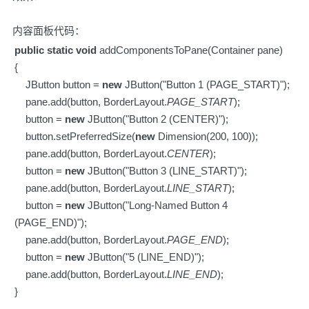
内容面板代码：
public
static
void
addComponentsToPane(Container pane)
{
JButton button =
new
JButton("Button 1 (PAGE_START)");
pane.add(button, BorderLayout.
PAGE_START
);
button =
new
JButton("Button 2 (CENTER)");
button.setPreferredSize(
new
Dimension(200, 100));
pane.add(button, BorderLayout.
CENTER
);
button =
new
JButton("Button 3 (LINE_START)");
pane.add(button, BorderLayout.
LINE_START
);
button =
new
JButton("Long-Named Button 4
(PAGE_END)");
pane.add(button, BorderLayout.
PAGE_END
);
button =
new
JButton("5 (LINE_END)");
pane.add(button, BorderLayout.
LINE_END
);
}