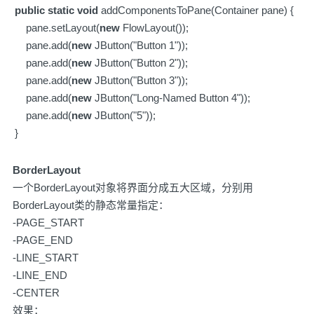
public
static
void
addComponentsToPane(Container pane) {
pane.setLayout(
new
FlowLayout());
pane.add(
new
JButton("Button 1"));
pane.add(
new
JButton("Button 2"));
pane.add(
new
JButton("Button 3"));
pane.add(
new
JButton("Long-Named Button 4"));
pane.add(
new
JButton("5"));
}
BorderLayout
一个BorderLayout对象将界面分成五大区域，分别用
BorderLayout类的静态常量指定：
-PAGE_START
-PAGE_END
-LINE_START
-LINE_END
-CENTER
效果：