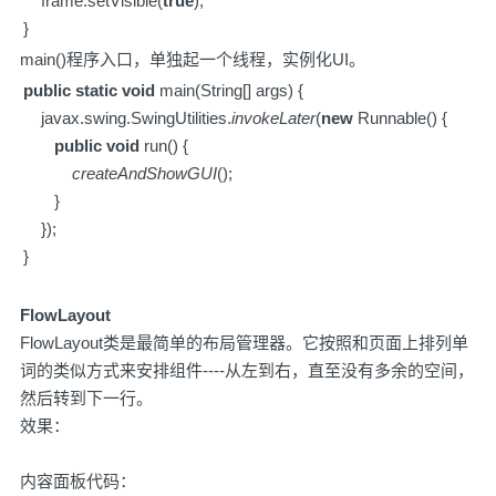
frame.setVisible(
true
);
}
main()程序入口，单独起一个线程，实例化UI。
public
static
void
main(String[] args) {
javax.swing.SwingUtilities.
invokeLater
(
new
Runnable() {
public
void
run() {
createAndShowGUI
();
}
});
}
FlowLayout
FlowLayout类是最简单的布局管理器。它按照和页面上排列单
词的类似方式来安排组件----从左到右，直至没有多余的空间，
然后转到下一行。
效果：
内容面板代码：