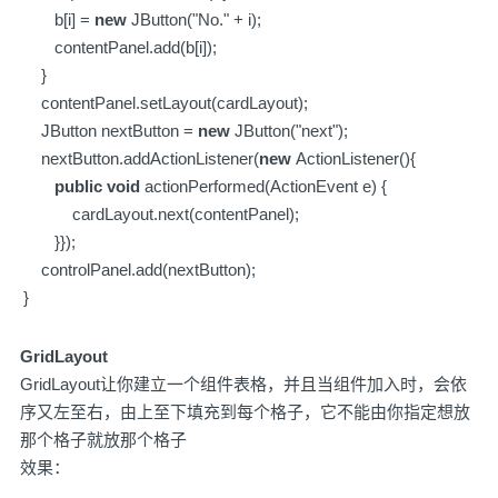
b[i] =
new
JButton("No." + i);
contentPanel.add(b[i]);
}
contentPanel.setLayout(cardLayout);
JButton nextButton =
new
JButton("next");
nextButton.addActionListener(
new
ActionListener(){
public
void
actionPerformed(ActionEvent e) {
cardLayout.next(contentPanel);
}});
controlPanel.add(nextButton);
}
GridLayout
GridLayout让你建立一个组件表格，并且当组件加入时，会依
序又左至右，由上至下填充到每个格子，它不能由你指定想放
那个格子就放那个格子
效果：