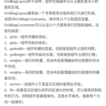
GridBagLayout并不这样：组件在容器中可以占据任意大小的
矩形区域。
GridBagLayout通常由一个专用类来对他布局行为进行约束，
该类叫GridBagConstraints。其中有11个公有成员变量，
GridBagConstraints可以从这11个方面来进行控制和操纵。这
些内容是：
1、gridx—组件的横向坐标；
2、girdy—组件的纵向坐标；
3、gridwidth—组件的横向宽度，也就是指组件占用的列数；
4、gridheight—组件的纵向长度，也就是指组件占用的行数；
5、weightx—指行的权重，告诉布局管理器如何分配额外的水
平空间；
6、weighty—指列的权重，告诉布局管理器如何分配额外的垂
直空间；
7、anchor—当组件小于其显示区域时使用此字段；
8、fill—如果显示区域比组件的区域大的时候，可以用来控制组
件的行为。控制组件是垂直填充，还是水平填充，或者两个方
向一起填充；