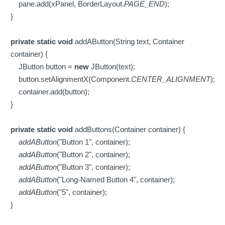
pane.add(xPanel, BorderLayout.
PAGE_END
);
}
private
static
void
addAButton(String text, Container
container) {
JButton button =
new
JButton(text);
button.setAlignmentX(Component.
CENTER_ALIGNMENT
);
container.add(button);
}
private
static
void
addButtons(Container container) {
addAButton
("Button 1", container);
addAButton
("Button 2", container);
addAButton
("Button 3", container);
addAButton
("Long-Named Button 4", container);
addAButton
("5", container);
}