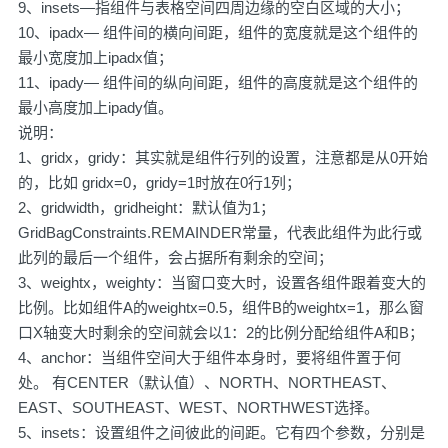
9、insets—指组件与表格空间四周边缘的空白区域的大小；
10、ipadx— 组件间的横向间距，组件的宽度就是这个组件的
最小宽度加上ipadx值；
11、ipady— 组件间的纵向间距，组件的高度就是这个组件的
最小高度加上ipady值。
说明：
1、gridx，gridy：其实就是组件行列的设置，注意都是从0开始
的，比如 gridx=0，gridy=1时放在0行1列；
2、gridwidth，gridheight：默认值为1；
GridBagConstraints.REMAINDER常量，代表此组件为此行或
此列的最后一个组件，会占据所有剩余的空间；
3、weightx，weighty：当窗口变大时，设置各组件跟着变大的
比例。比如组件A的weightx=0.5，组件B的weightx=1，那么窗
口X轴变大时剩余的空间就会以1：2的比例分配给组件A和B；
4、anchor：当组件空间大于组件本身时，要将组件置于何
处。 有CENTER（默认值）、NORTH、NORTHEAST、
EAST、SOUTHEAST、WEST、NORTHWEST选择。
5、insets：设置组件之间彼此的间距。它有四个参数，分别是