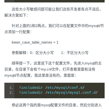
这些大小写敏感问题可能让我们这些开发者有点不适应，
解决方案如下：
针对上面的1和2两点，我们可以在配置文件中的mysqld节
点添加一行配置：
lower_case_table_names = 1
参数解释：0：区分大小写 1：不区分大小写
顺带提一下，这里说下这个配置文件，先进入mysql的主
目录，在目录下会有个my.cnf文件，打开查看里面有没有
mysqld节点配置，我这里是没有的，里面是：
!
includedir 
/
etc
/
mysql
/
conf
.
d
/
!
includedir 
/
etc
/
mysql
/
mysql
.
conf
.
d
/
想必这两个指的是mysql配置文件的目录，然后分别进入