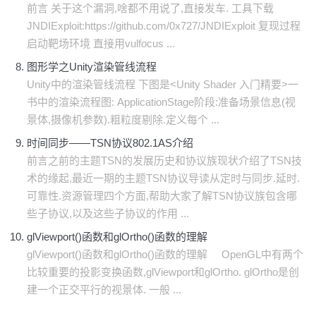
前言 关于这个漏洞,啥都不用说了,直接发车. 工具下载
JNDIExploit:https://github.com/0x727/JNDIExploit 复现过程
启动靶场环境 直接用vulfocus ...
图形学之Unity渲染管线流程
Unity中的渲染管线流程 下图是<Unity Shader 入门精要>一
书中的渲染流程图: ApplicationStage阶段:准备场景信息(视
景体,摄像机参数).粗粒度剔除.定义每个 ...
时间同步——TSN协议802.1AS介绍
前言之前的主题TSN的发展历史和协议族现状介绍了TSN技
术的缘起,最近一期的主题TSN协议导读从定时与同步.延时.
可靠性.资源管理四个方面,帮助大家了解TSN协议族包含哪
些子协议,以及这些子协议的作用 ...
glViewport()函数和glOrtho()函数的理解
glViewport()函数和glOrtho()函数的理解 OpenGL中有两个
比较重要的投影变换函数,glViewport和glOrtho. glOrtho是创
建一个正交平行的视景体. 一般 ...