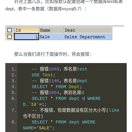
针对上面几点，比如按默认配置创建一个数据库test和表
dept，表中一条数据（数据库mysql5.7）：
那么当我们进行下面操作时，将会报错：
　　--
报错
1049
，库名是
test
　　USE 
Test
;
--
报错
1146
，表名是
dept
　　SELECT 
*
 FROM 
Dept
;
--
报错
1054
，表别名是
d
　　SELECT 
*
 FROM dept d WHERE 
D
.
`Id`
=
1
;
--
不报错，但是数据没有区分大小写(
like
也不区分)
　　SELECT 
*
 FROM dept WHERE 
NAME
=
'SALE'
;