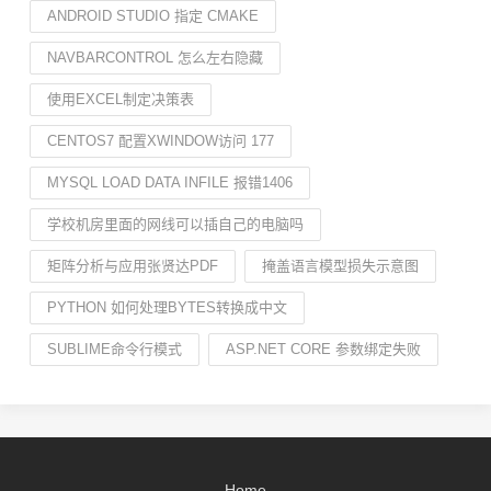
ANDROID STUDIO 指定 CMAKE
NAVBARCONTROL 怎么左右隐藏
使用EXCEL制定决策表
CENTOS7 配置XWINDOW访问 177
MYSQL LOAD DATA INFILE 报错1406
学校机房里面的网线可以插自己的电脑吗
矩阵分析与应用张贤达PDF
掩盖语言模型损失示意图
PYTHON 如何处理BYTES转换成中文
SUBLIME命令行模式
ASP.NET CORE 参数绑定失败
Home