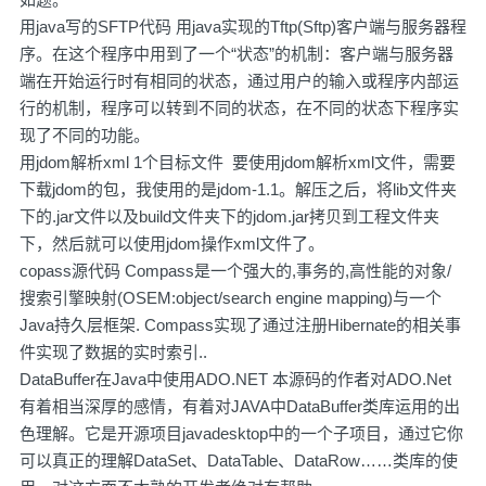
用java写的SFTP代码 用java实现的Tftp(Sftp)客户端与服务器程
序。在这个程序中用到了一个“状态”的机制：客户端与服务器
端在开始运行时有相同的状态，通过用户的输入或程序内部运
行的机制，程序可以转到不同的状态，在不同的状态下程序实
现了不同的功能。
用jdom解析xml 1个目标文件 要使用jdom解析xml文件，需要
下载jdom的包，我使用的是jdom-1.1。解压之后，将lib文件夹
下的.jar文件以及build文件夹下的jdom.jar拷贝到工程文件夹
下，然后就可以使用jdom操作xml文件了。
copass源代码 Compass是一个强大的,事务的,高性能的对象/
搜索引擎映射(OSEM:object/search engine mapping)与一个
Java持久层框架. Compass实现了通过注册Hibernate的相关事
件实现了数据的实时索引..
DataBuffer在Java中使用ADO.NET 本源码的作者对ADO.Net
有着相当深厚的感情，有着对JAVA中DataBuffer类库运用的出
色理解。它是开源项目javadesktop中的一个子项目，通过它你
可以真正的理解DataSet、DataTable、DataRow……类库的使