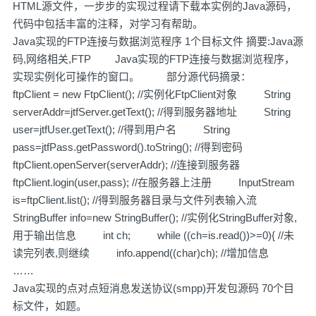
HTML源文件，一步步的实现过程请下载本实例的Java源码，
代码中包括丰富的注释，对学习有帮助。
Java实现的FTP连接与数据浏览程序 1个目标文件 摘要:Java源
码,网络相关,FTP Java实现的FTP连接与数据浏览程序，
实现实例化可操作的窗口。 部分源代码摘录：
ftpClient = new FtpClient(); //实例化FtpClient对象 String
serverAddr=jtfServer.getText(); //得到服务器地址 String
user=jtfUser.getText(); //得到用户名 String
pass=jtfPass.getPassword().toString(); //得到密码
ftpClient.openServer(serverAddr); //连接到服务器
ftpClient.login(user,pass); //在服务器上注册 InputStream
is=ftpClient.list(); //得到服务器目录与文件列表输入流
StringBuffer info=new StringBuffer(); //实例化StringBuffer对象,
用于输出信息 int ch; while ((ch=is.read())>=0){ //未
读完列表,则继续 info.append((char)ch); //增加信息
……
Java实现的点对点短消息发送协议(smpp)开发包源码 70个目
标文件，如题。