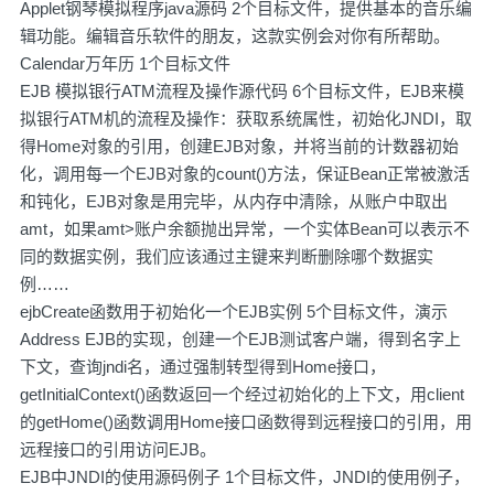
Applet钢琴模拟程序java源码 2个目标文件，提供基本的音乐编
辑功能。编辑音乐软件的朋友，这款实例会对你有所帮助。
Calendar万年历 1个目标文件
EJB 模拟银行ATM流程及操作源代码 6个目标文件，EJB来模
拟银行ATM机的流程及操作：获取系统属性，初始化JNDI，取
得Home对象的引用，创建EJB对象，并将当前的计数器初始
化，调用每一个EJB对象的count()方法，保证Bean正常被激活
和钝化，EJB对象是用完毕，从内存中清除，从账户中取出
amt，如果amt>账户余额抛出异常，一个实体Bean可以表示不
同的数据实例，我们应该通过主键来判断删除哪个数据实
例……
ejbCreate函数用于初始化一个EJB实例 5个目标文件，演示
Address EJB的实现，创建一个EJB测试客户端，得到名字上
下文，查询jndi名，通过强制转型得到Home接口，
getInitialContext()函数返回一个经过初始化的上下文，用client
的getHome()函数调用Home接口函数得到远程接口的引用，用
远程接口的引用访问EJB。
EJB中JNDI的使用源码例子 1个目标文件，JNDI的使用例子，