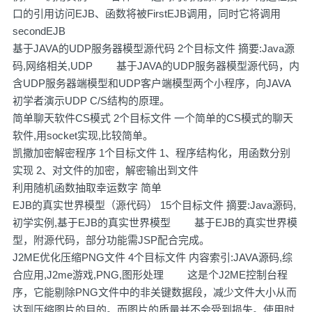
口的引用访问EJB、函数将被FirstEJB调用，同时它将调用
secondEJB
基于JAVA的UDP服务器模型源代码 2个目标文件 摘要:Java源
码,网络相关,UDP 基于JAVA的UDP服务器模型源代码，内
含UDP服务器端模型和UDP客户端模型两个小程序，向JAVA
初学者演示UDP C/S结构的原理。
简单聊天软件CS模式 2个目标文件 一个简单的CS模式的聊天
软件,用socket实现,比较简单。
凯撒加密解密程序 1个目标文件 1、程序结构化，用函数分别
实现 2、对文件的加密，解密输出到文件
利用随机函数抽取幸运数字 简单
EJB的真实世界模型（源代码） 15个目标文件 摘要:Java源码,
初学实例,基于EJB的真实世界模型 基于EJB的真实世界模
型，附源代码，部分功能需JSP配合完成。
J2ME优化压缩PNG文件 4个目标文件 内容索引:JAVA源码,综
合应用,J2me游戏,PNG,图形处理 这是个J2ME控制台程
序，它能剔除PNG文件中的非关键数据段，减少文件大小从而
达到压缩图片的目的。而图片的质量并不会受到损失。使用时