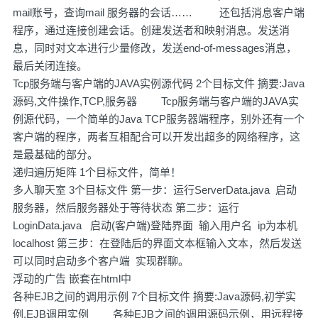
mail账号，查询mail 服务器的会话…… 还包括消息客户端
程序，通过连接创建会话。创建发送者和映射消息。发送消
息，同时对文本进行少量修改，发送end-of-messages消息，
最后关闭连接。
Tcp服务端与客户端的JAVA实例源代码 2个目标文件 摘要:Java
源码,文件操作,TCP,服务器 Tcp服务端与客户端的JAVA实
例源代码，一个简单的Java TCP服务器端程序，别外还有一个
客户端的程序，两者互相配合可以开发出超多的网络程序，这
是最基础的部分。
递归遍历矩阵 1个目标文件，简单！
多人聊天室 3个目标文件 第一步：运行ServerData.java 启动
服务器，然后服务器处于等待状态 第二步：运行
LoginData.java 启动(客户端)登陆界面 输入用户名 ip为本机
localhost 第三步：在登陆后的界面文本框输入文本，然后发送
可以同时启动多个客户端 实现群聊。
浮动的广告 嵌套在html中
各种EJB之间的调用示例 7个目标文件 摘要:Java源码,初学实
例,EJB调用实例 各种EJB之间的调用源码示例，用远程接