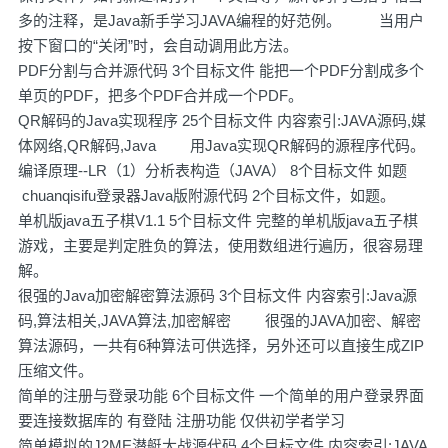
多的注释，是Java新手学习JAVA编程的好范例。 当用户
按下窗口的“关闭”时，会自动调用此方法。
PDF分割与合并源代码 3个目标文件 能把一个PDF分割成多个
单页的PDF，把多个PDF合并成一个PDF。
QR解码的Java实现程序 25个目标文件 内容索引:JAVA源码,媒
体网络,QR解码,Java 用Java实现QR解码的源程序代码。
编译原理--LR（1）分析表构造（JAVA） 8个目标文件 如题
chuanqisifu登录器Java版附源代码 2个目标文件，如题。
单机版java五子棋V1.1 5个目标文件 完整的单机版java五子棋
游戏，主要是判定胜负的算法，使用数组进行遍历，很容易理
解。
很强的Java加密解密算法源码 3个目标文件 内容索引:Java源
码,算法相关,JAVA算法,加密解密 很强的JAVA加密、解密
算法源码，一共有6种算法可供选择，另外还可以直接生成ZIP
压缩文件。
简单的注册与登录功能 6个目标文件 一个简单的用户登录界面
要连接数据库的 有登陆 注册功能 仅供初学者学习
简单模拟的J2ME潜艇大战源代码 4个目标文件 内容索引:JAVA