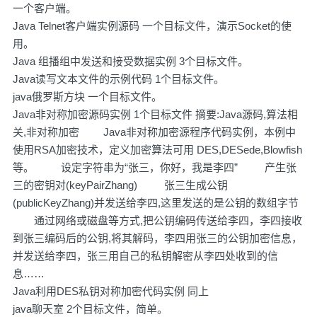
一个客户端。
Java Telnet客户端实例源码 一个目标文件，演示Socket的使
用。
Java 组播组中发送和接受数据实例 3个目标文件。
Java读写文本文件的示例代码 1个目标文件。
java俄罗斯方块 一个目标文件。
Java非对称加密源码实例 1个目标文件 摘要:Java源码,算法相
关,非对称加密 Java非对称加密源程序代码实例，本例中
使用RSA加密技术，定义加密算法可用 DES,DESede,Blowfish
等。 设定字符串为“张三，你好，我是李四” 产生张
三的密钥对(keyPairZhang) 张三生成公钥
(publicKeyZhang)并发送给李四,这里发送的是公钥的数组字节
通过网络或磁盘等方式,把公钥编码传送给李四，李四接收
到张三编码后的公钥,将其解码，李四用张三的公钥加密信息，
并发送给李四，张三用自己的私钥解密从李四处收到的信
息……
Java利用DES私钥对称加密代码实例 同上
java聊天室 2个目标文件，简单。