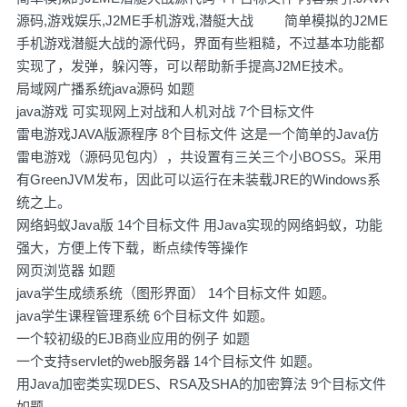
源码,游戏娱乐,J2ME手机游戏,潜艇大战 简单模拟的J2ME
手机游戏潜艇大战的源代码，界面有些粗糙，不过基本功能都
实现了，发弹，躲闪等，可以帮助新手提高J2ME技术。
局域网广播系统java源码 如题
java游戏 可实现网上对战和人机对战 7个目标文件
雷电游戏JAVA版源程序 8个目标文件 这是一个简单的Java仿
雷电游戏（源码见包内），共设置有三关三个小BOSS。采用
有GreenJVM发布，因此可以运行在未装载JRE的Windows系
统之上。
网络蚂蚁Java版 14个目标文件 用Java实现的网络蚂蚁，功能
强大，方便上传下载，断点续传等操作
网页浏览器 如题
java学生成绩系统（图形界面） 14个目标文件 如题。
java学生课程管理系统 6个目标文件 如题。
一个较初级的EJB商业应用的例子 如题
一个支持servlet的web服务器 14个目标文件 如题。
用Java加密类实现DES、RSA及SHA的加密算法 9个目标文件
如题。