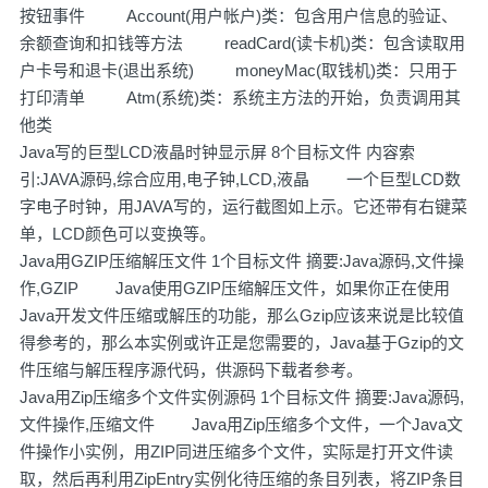
按钮事件 Account(用户帐户)类：包含用户信息的验证、
余额查询和扣钱等方法 readCard(读卡机)类：包含读取用
户卡号和退卡(退出系统) moneyMac(取钱机)类：只用于
打印清单 Atm(系统)类：系统主方法的开始，负责调用其
他类
Java写的巨型LCD液晶时钟显示屏 8个目标文件 内容索
引:JAVA源码,综合应用,电子钟,LCD,液晶 一个巨型LCD数
字电子时钟，用JAVA写的，运行截图如上示。它还带有右键菜
单，LCD颜色可以变换等。
Java用GZIP压缩解压文件 1个目标文件 摘要:Java源码,文件操
作,GZIP Java使用GZIP压缩解压文件，如果你正在使用
Java开发文件压缩或解压的功能，那么Gzip应该来说是比较值
得参考的，那么本实例或许正是您需要的，Java基于Gzip的文
件压缩与解压程序源代码，供源码下载者参考。
Java用Zip压缩多个文件实例源码 1个目标文件 摘要:Java源码,
文件操作,压缩文件 Java用Zip压缩多个文件，一个Java文
件操作小实例，用ZIP同进压缩多个文件，实际是打开文件读
取，然后再利用ZipEntry实例化待压缩的条目列表，将ZIP条目