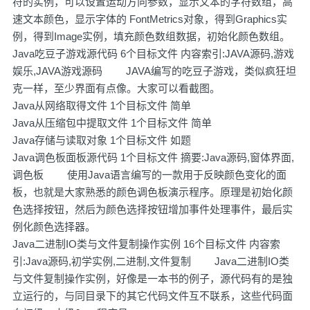
符的实例，可以设置运动方向参数，显示文本的字符数组，高
速文本颜色，显示字体的 FontMetrics对象，得到Graphics实
例，得到Image实例，填充颜色数组数据，初始化颜色数组。
Java吃豆子游戏源代码 6个目标文件 内容索引:JAVA源码,游戏
娱乐,JAVA游戏源码 JAVA编写的吃豆子游戏，类似疯狂坦
克一样，至少界面有点像。大家可以看截图。
Java从网络取得文件 1个目标文件 简单
Java从压缩包中提取文件 1个目标文件 简单
Java存储与读取对象 1个目标文件 如题
Java调色板面板源代码 1个目标文件 摘要:Java源码,窗体界面,
调色板 使用Java语言编写的一款用于反映颜色变化的面
板，也就是大家熟悉的颜色调色板演示程序。原理是初始化颜
色选择按钮，然后为颜色选择按钮增加事件处理事件，最后实
例化颜色选择器。
Java二进制IO类与文件复制操作实例 16个目标文件 内容索
引:Java源码,初学实例,二进制,文件复制 Java二进制IO类
与文件复制操作实例，好像是一本书的例子，源代码有的是独
立运行的，与同目录下的其它代码文件互不联系，这些代码面