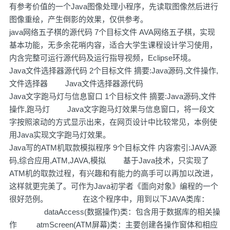
有参考价值的一个Java图像处理小程序，先读取图像然后进行
图像重绘，产生倒影的效果，仅供参考。
java网络五子棋的源代码 7个目标文件 AVA网络五子棋，实现
基本功能，无多余花哨内容，适合大学生课程设计学习使用，
内含完整可运行源代码及运行指导视频，Eclipse环境。
Java文件选择器源代码 2个目标文件 摘要:Java源码,文件操作,
文件选择器 Java文件选择器源代码
Java文字跑马灯与信息窗口 1个目标文件 摘要:Java源码,文件
操作,跑马灯 Java文字跑马灯效果与信息窗口，将一段文
字按照滚动的方式显示出来，在网页设计中比较常见，本例使
用Java实现文字跑马灯效果。
Java写的ATM机取款模拟程序 9个目标文件 内容索引:JAVA源
码,综合应用,ATM,JAVA,模拟 基于Java技术，只实现了
ATM机的取款过程，有兴趣和有能力的高手可以再加以改进，
这样就更完美了。可作为Java初学者《面向对象》编程的一个
很好范例。 在这个程序中，用到以下JAVA类库：
dataAccess(数据操作)类：包含用于数据库的相关操
作 atmScreen(ATM屏幕)类：主要创建各操作窗体和相应