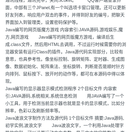
通讯线程，通讯完毕，关闭Scoket。 QQ客户端登录界
面，中部有三个JPanel,有一个叫选项卡窗口管理。还可以更新
好友列表，响应用户双击的事件，并得到好友的编号，把聊天
界面加入到管理类，设置密码保护等。
Java编写的网页版魔方游戏 内容索引:JAVA源码,游戏娱乐,魔
方,网页游戏 Java编写的网页版魔方游戏，编译后生
成.class文件，然后用HTML去调用，不过运行时候需要你的浏
览器安装有运行Class的插件。Java源代码实现部分，比较有
意思，也具参考性。像坐标控制、旋转矩阵、定时器、生成图
像、数据初始化、矩阵乘法、坐标旋转、判断是否是顺时针方
向排列、鼠标按下、放开时的动作等，都可在本源码中得以体
现。
Java编写的显示器显示模式检测程序 2个目标文件 内容索
引:JAVA源码,系统相关,系统信息检测 用JAVA编写了一个
小工具，用于检测当前显示器也就是显卡的显示模式，比如分
辨率，色彩以及刷新频率等。
Java波浪文字制作方法及源代码 1个目标文件 摘要:Java源码,
初学实例,波浪文字 Java波浪文字，一个利用Java处理字