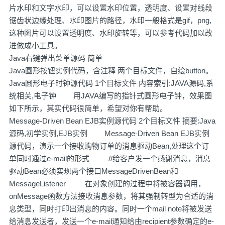
片水印和文字水印，可以设置水印位置，透明度、设置对线段
锯齿状边缘处理、水印图片的路径，水印一般格式是gif，png,
这种图片可以设置透明度、水印旋转等，可以参考代码加以改
进做成小工具。
Java右键弹出菜单源码 简单
Java圆形按钮实例代码，含注释 两个目标文件，自绘button。
Java圆形电子时钟源代码 1个目标文件 内容索引:JAVA源码,系
统相关,电子钟 用JAVA编写的指针式圆形电子钟，效果图
如下所示，其实代码很简单，希望对你有帮助。
Message-Driven Bean EJB实例源代码 2个目标文件 摘要:Java
源码,初学实例,EJB实例 Message-Driven Bean EJB实例
源代码，演示一个接收购物订单的消息驱动Bean,处理这个订
单同时通过e-mail的形式 //给客户发一个感谢消息，消息
驱动Bean必须实现两个接口MessageDrivenBean和
MessageListener 在对象创建的过程中将被容器调用，
onMessage函数方法接收消息参数，将其强制转型为合适的消
息类型，同时打印出消息的内容。同时一个mail note将被发送
给消息发送者，发送一个e-mail通知给由recipient参数确定的e-