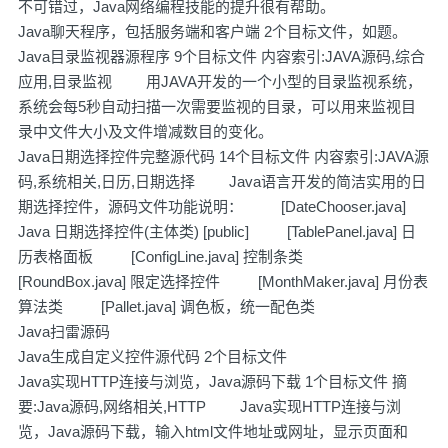
不可错过，Java网络编程技能的提升很有帮助。
Java聊天程序，包括服务端和客户端 2个目标文件，如题。
Java目录监视器源程序 9个目标文件 内容索引:JAVA源码,综合
应用,目录监视 用JAVA开发的一个小型的目录监视系统，
系统会每5秒自动扫描一次需要监视的目录，可以用来监视目
录中文件大小及文件增减数目的变化。
Java日期选择控件完整源代码 14个目标文件 内容索引:JAVA源
码,系统相关,日历,日期选择 Java语言开发的简洁实用的日
期选择控件，源码文件功能说明： [DateChooser.java]
Java 日期选择控件(主体类) [public] [TablePanel.java] 日
历表格面板 [ConfigLine.java] 控制条类
[RoundBox.java] 限定选择控件 [MonthMaker.java] 月份表
算法类 [Pallet.java] 调色板，统一配色类
Java扫雷源码
Java生成自定义控件源代码 2个目标文件
Java实现HTTP连接与浏览，Java源码下载 1个目标文件 摘
要:Java源码,网络相关,HTTP Java实现HTTP连接与浏
览，Java源码下载，输入html文件地址或网址，显示页面和