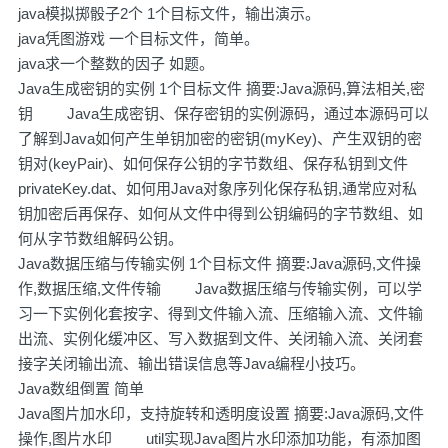
java模拟掷骰子2个 1个目标文件，输出演示。
java凭图游戏 一个目标文件，简单。
java求一个整数的因子 如题。
Java生成密钥的实例 1个目标文件 摘要:Java源码,算法相关,密
钥 Java生成密钥、保存密钥的实例源码，通过本源码可以
了解到Java如何产生单钥加密的密钥(myKey)、产生双钥的密
钥对(keyPair)、如何保存公钥的字节数组、保存私钥到文件
privateKey.dat、如何用Java对象序列化保存私钥,通常应对私
钥加密后再保存、如何从文件中得到公钥编码的字节数组、如
何从字节数组解码公钥。
Java数据压缩与传输实例 1个目标文件 摘要:Java源码,文件操
作,数据压缩,文件传输 Java数据压缩与传输实例，可以学
习一下实例化套按字、得到文件输入流、压缩输入流、文件输
出流、实例化缓冲区、写入数据到文件、关闭输入流、关闭套
接字关闭输出流、输出错误信息等Java编程小技巧。
Java数组倒置 简单
Java图片加水印，支持旋转和透明度设置 摘要:Java源码,文件
操作,图片水印 util实现Java图片水印添加功能，有添加图