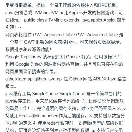
用变得很简单，提供一个易于理解的依赖注入和RPC机制。
Java扫雷游戏 JVMine JVMine用Applets开发的扫雷游戏，可
在线玩。 public class JVMine extends java.applet.Applet 简单
实现！~
网页表格组件 GWT Advanced Table GWT Advanced Table 是
一个基于 GWT 框架的网页表格组件，可实现分页数据显示、
数据排序和过滤等功能！
Google Tag Library 该标记库和 Google 有关。使用该标记库，
利用 Google 为你的网站提供网站查询，并且可以直接在你的
网页里面显示搜查的结果。
github-java-api github-java-api 是 Github 网站 API 的 Java 语言
版本。
java缓存工具 SimpleCache SimpleCache 是一个简单易用的
java缓存工具，用来简化缓存代码的编写，让你摆脱单调乏味
的重复工作！1. 完全透明的缓存支持，对业务代码零侵入 2. 支
持使用Redis和Memcached作为后端缓存。3. 支持缓存数据分
区规则的定义 4. 使用redis作缓存时，支持list类型的高级数据
结构，更适合论坛帖子列表这种类型的数据 5. 支持混合使用