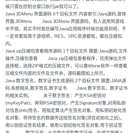
候只需在控制台窗口执行jar就可以了。
Java 3DMenu 界面源码 5个目标文件 内容索引:Java源码,窗体
界面,3DMenu Java 3DMenu 界面源码，有人说用到游戏
中不错，其实平时我信编写Java应用程序时候也能用到吧，不
一定非要局限于游戏吧，RES、SRC资源都有，都在压缩包
内。
Java zip压缩包查看程序源码 1个目标文件 摘要:Java源码,文件
操作,压缩包查看 Java zip压缩包查看程序，应用弹出文件
选择框，选择ZIP格式的压缩文件，可以像Winrar软件一样查看
压缩文件内部的文件及文件夹，源码截图如上所示。
Java 数字签名、数字证书生成源码 2个目标文件 摘要:JAVA源
码,系统相关,数字签名,数字证书 Java 数字签名、数字证书
的相关实例。 关于数字签名：产生RSA密钥对
(myKeyPair)，得到RSA密钥对，产生Signature对象,对用私钥
对信息(info)签名，用指定算法产生签名对象，用私钥初始化签
名对象，将待签名的数据传送给签名对象(须在初始化之后)，
用公钥验证签名结果，使用公钥初始化签名对象,用于验证签
名。 数字证书：从文件中读取数字证书，生成文件输入