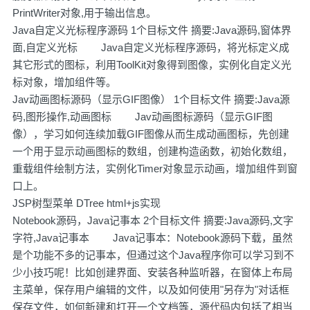
PrintWriter对象,用于输出信息。
Java自定义光标程序源码 1个目标文件 摘要:Java源码,窗体界
面,自定义光标 Java自定义光标程序源码，将光标定义成
其它形式的图标，利用ToolKit对象得到图像，实例化自定义光
标对象，增加组件等。
Jav动画图标源码（显示GIF图像） 1个目标文件 摘要:Java源
码,图形操作,动画图标 Jav动画图标源码（显示GIF图
像），学习如何连续加载GIF图像从而生成动画图标，先创建
一个用于显示动画图标的数组，创建构造函数，初始化数组，
重载组件绘制方法，实例化Timer对象显示动画，增加组件到窗
口上。
JSP树型菜单 DTree html+js实现
Notebook源码，Java记事本 2个目标文件 摘要:Java源码,文字
字符,Java记事本 Java记事本：Notebook源码下载，虽然
是个功能不多的记事本，但通过这个Java程序你可以学习到不
少小技巧呢！比如创建界面、安装各种监听器，在窗体上布局
主菜单，保存用户编辑的文件，以及如何使用"另存为"对话框
保存文件，如何新建和打开一个文档等，源代码内包括了相当