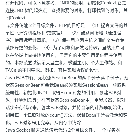
有源代码，可以下载参考，JNDI的使用，初始化Context,它是
连接JNDI树的起始点，查找你要的对象，打印找到的对象，关
闭Context……
ftp文件传输 2个目标文件，FTP的目标是：（1）提高文件的共
享性（计算机程序和/或数据），（2）鼓励间接地（通过程
序）使用远程计算机，（3）保护用户因主机之间的文件存储
系统导致的变化，（4）为了可靠和高效地传输，虽然用户可
以在终端上直接地使用它，但是它的主要作用是供程序使用
的。本规范尝试满足大型主机、微型主机、个人工作站、和
TACs 的不同需求。例如，容易实现协议的设计。
Java EJB中有、无状态SessionBean的两个例子 两个例子，无
状态SessionBean可会话Bean必须实现SessionBean，获取系
统属性，初始化JNDI，取得Home对象的引用，创建EJB对
象，计算利息等；在有状态SessionBean中，用累加器，以对
话状态存储起来，创建EJB对象，并将当前的计数器初始化，
调用每一个EJB对象的count()方法，保证Bean正常被激活和钝
化，EJB对象是用完毕，从内存中清除……
Java Socket 聊天通信演示代码 2个目标文件，一个服务器，