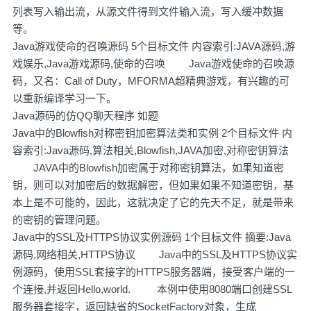
列表写入输出流，从源文件得到文件输入流，写入缓冲数据
等。
Java游戏使命的召唤源码 5个目标文件 内容索引:JAVA源码,游
戏娱乐,Java游戏源码,使命的召唤 Java游戏使命的召唤源
码，又名：Call of Duty，MFORMA超精典游戏，有兴趣的可
以重新编译学习一下。
Java源码的仿QQ聊天程序 如题
Java中的Blowfish对称密钥加密算法类和实例 2个目标文件 内
容索引:Java源码,算法相关,Blowfish,JAVA加密,对称密钥算法
JAVA中的Blowfish加密属于对称密钥算法，如果知道密
钥，则可以对加密后的数据解密，但如果如果不知道密钥，基
本上是不可能的，因此，这就决定了它的先天不足，就是带来
的密钥的管理问题。
Java中的SSL及HTTPS协议实例源码 1个目标文件 摘要:Java
源码,网络相关,HTTPS协议 Java中的SSL及HTTPS协议实
例源码，使用SSL套接字的HTTPS服务器端，接受客户端的一
个连接,并返回Hello,world. 本例中使用8080端口创建SSL
服务器套接字，返回缺省的SocketFactory对象，生成