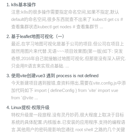
k8s基本操作
注意:k8s的很多操作需要指定命名空间,如果不指定,默认
default的命名空间,很多东西就查不出来了 kubectl get cs #
查看集群状态kubectl get nodes # 查看集群节 ...
基于leaflet地图可视化（一）
最近,在学习地图可视化是基于公司的项目.但公司在项目上
居然用图片来代替.无语~~~项目效果图(第一版)如下: 突发
奇想,2016年自己就接触过地图可视化.但那是没有深入研究.
只会用R语言来实现点基础. ...
使用vite创建vue3 遇到 process is not defined
今天新建项目遇到报错,查资料得出,需要在vite.config.js中添
加代码如下 import { defineConfig } from 'vite' import vue
from '@vite ...
Linux提权-权限升级
特权升级是一段旅程.没有灵丹妙药,很大程度上取决于目标
系统的具体配置.内核版本.已安装的应用程序.支持的编程语
言.其他用户的密码是影响您通往 root shell 之路的几个关键