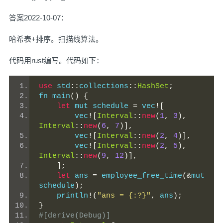
答案2022-10-07：
哈希表+排序。扫描线算法。
代码用rust编写。代码如下：
use
 std
::
collections
::
HashSet
;
fn main
()
{
let
 mut schedule 
=
 vec
![
        vec
![
Interval
::
new
(
1
,
3
),
Interval
::
new
(
6
,
7
)],
        vec
![
Interval
::
new
(
2
,
4
)],
        vec
![
Interval
::
new
(
2
,
5
),
Interval
::
new
(
9
,
12
)],
];
let
 ans 
=
 employee_free_time
(&
mut 
schedule
);
    println
!(
"ans = {:?}"
,
 ans
);
}
#[derive(Debug)]