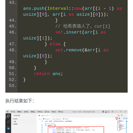
ans
.
push
(
Interval
::
new
(
arr
[(
i 
-
1
)
as
usize
][
0
],
 arr
[
i 
as
 usize
][
0
]));
}
// 哈希表填人了，cur[1]
set
.
insert
(
arr
[
i 
as
usize
][
1
]);
}
else
{
set
.
remove
(&
arr
[
i 
as
usize
][
0
]);
}
}
return
 ans
;
}
执行结果如下：