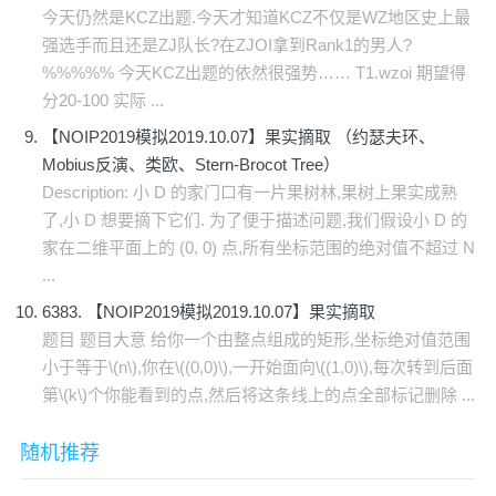
今天仍然是KCZ出题.今天才知道KCZ不仅是WZ地区史上最
强选手而且还是ZJ队长?在ZJOI拿到Rank1的男人?
%%%%% 今天KCZ出题的依然很强势…… T1.wzoi 期望得
分20-100 实际 ...
【NOIP2019模拟2019.10.07】果实摘取 （约瑟夫环、
Mobius反演、类欧、Stern-Brocot Tree）
Description: 小 D 的家门口有一片果树林,果树上果实成熟
了,小 D 想要摘下它们. 为了便于描述问题,我们假设小 D 的
家在二维平面上的 (0, 0) 点,所有坐标范围的绝对值不超过 N
...
6383. 【NOIP2019模拟2019.10.07】果实摘取
题目 题目大意 给你一个由整点组成的矩形,坐标绝对值范围
小于等于\(n\),你在\((0,0)\),一开始面向\((1,0)\),每次转到后面
第\(k\)个你能看到的点,然后将这条线上的点全部标记删除 ...
随机推荐