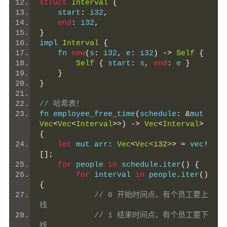
struct
Interval
{
    start
:
 i32
,
end
:
 i32
,
}
impl 
Interval
{
    fn 
new
(
s
:
 i32
,
 e
:
 i32
)
->
Self
{
Self
{
 start
:
 s
,
end
:
 e 
}
}
}
// 哈希表！
fn employee_free_time
(
schedule
:
&
mut 
Vec
<
Vec
<
Interval
>>)
->
Vec
<
Interval
>
{
let
 mut arr
:
Vec
<
Vec
<i32>
>
=
 vec
!
[];
for
 people 
in
 schedule
.
iter
()
{
for
 interval 
in
 people
.
iter
()
{
// 0 开始时间点，有个员工要上
线
// 1 结束时间点，有个员工要下
线