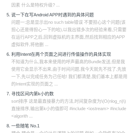
因素 什么是特权升级? ...
说一下在写Android APP时遇到的具体问题
问题一:总是显示出no such table错误 不要担心这个问题(该
担心还是得担心一下的哈),以我出错多次的经验来看,只需要
在运行APP之后,回到虚拟机的主界面,然后找到相应的APP
虚拟软件,将他删 ...
利用Intent在两个页面之间进行传值操作的具体实现
不知道为什么,我本来使用的呼声最高的Bundle发送,但是我
使用它会显示不出来,由于时间问题,我今天就先不找了,先放
一下,先以完成任务为己任哈! 我们都清楚,我们基本上都是用
的Intent实现的页面之 ...
寻找区间内第k小的数
sort排序 这是最直接暴力的方法,时间复杂度为\(O(nlog_n)\)
直接排序,输出第k小的值即可 #include <iostream> #include
<algorith ...
一些随笔 No.1