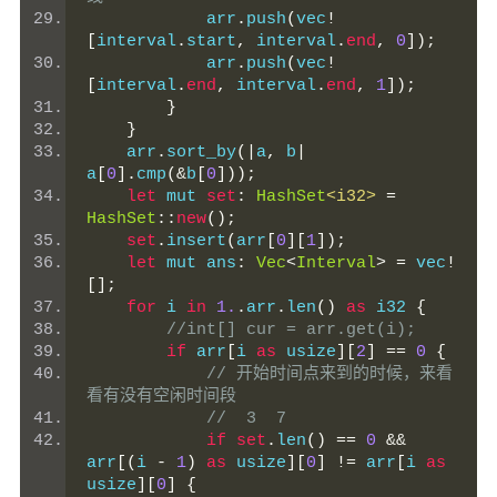
            arr
.
push
(
vec
!
[
interval
.
start
,
 interval
.
end
,
0
]);
            arr
.
push
(
vec
!
[
interval
.
end
,
 interval
.
end
,
1
]);
}
}
    arr
.
sort_by
(|
a
,
 b
|
a
[
0
].
cmp
(&
b
[
0
]));
let
 mut 
set
:
HashSet
<i32>
=
HashSet
::
new
();
set
.
insert
(
arr
[
0
][
1
]);
let
 mut ans
:
Vec
<
Interval
>
=
 vec
!
[];
for
 i 
in
1.
.
arr
.
len
()
as
 i32 
{
//int[] cur = arr.get(i);
if
 arr
[
i 
as
 usize
][
2
]
==
0
{
// 开始时间点来到的时候，来看
看有没有空闲时间段
//  3  7
if
set
.
len
()
==
0
&&
arr
[(
i 
-
1
)
as
 usize
][
0
]
!=
 arr
[
i 
as
usize
][
0
]
{