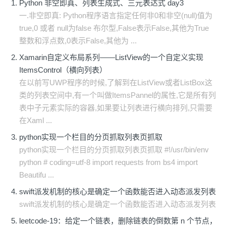
Python 非空即真、列表生成式、三元表达式 day3
一.非空即真: Python程序语言指定任何非0和非空(null)值为
true,0 或者 null为false 布尔型,False表示False,其他为True
整数和浮点数,0表示False,其他为 ...
Xamarin自定义布局系列——ListView的一个自定义实现
ItemsControl（横向列表）
在以前写UWP程序的时候,了解到在ListView或者ListBox这
类的列表空间中,有一个叫做ItemsPannel的属性,它是所有列
表中子元素实际的容器,如果要让列表进行横向排列,只需要
在Xaml ...
python实现一个栏目的分页抓取列表页抓取
python实现一个栏目的分页抓取列表页抓取 #!/usr/bin/env
python # coding=utf-8 import requests from bs4 import
Beautifu ...
swift派发机制的核心是确定一个函数能否进入动态派发列表
swift派发机制的核心是确定一个函数能否进入动态派发列表
leetcode-19：给定一个链表，删除链表的倒数第 n 个节点，