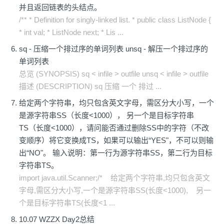
并且返回链表的头结点。
/** * Definition for singly-linked list. * public class ListNode {
* int val; * ListNode next; * Lis ...
sq - 压缩一个排过序的单词列表 unsq - 解压一个排过序的
单词列表
总览 (SYNOPSIS) sq < infile > outfile unsq < infile > outfile
描述 (DESCRIPTION) sq 压缩 一个 排过 ...
给定两个字符串，均只包含英文字母，需区分大小写，一个
是源字符串SS（长度<1000）， 另一个是目标字符串
TS（长度<1000），请问能否通过删除SS中的字符（不改
变顺序）将它变换成TS，如果可以输出“YES"，不可以则输
出“NO"。 输入说明：第一行为源字符串SS，第二行为目标
字符串TS。
import java.util.Scanner;/* 给定两个字符串,均只包含英文
字母,需区分大小写,一个是源字符串SS(长度<1000), 另一
个是目标字符串TS(长度<1 ...
10.07 WZZX Day2总结