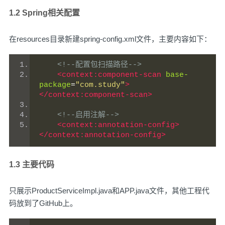
1.2 Spring相关配置
在resources目录新建spring-config.xml文件，主要内容如下：
<!--配置包扫描路径-->
<context:component-scan
base-
package
=
"com.study"
>
</context:component-scan>
<!--启用注解-->
<context:annotation-config>
</context:annotation-config>
1.3 主要代码
只展示ProductServiceImpl.java和APP.java文件，其他工程代
码放到了
GitHub
上。