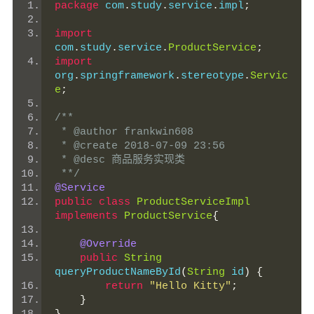
package
 com
.
study
.
service
.
impl
;
import
com
.
study
.
service
.
ProductService
;
import
org
.
springframework
.
stereotype
.
Servic
e
;
/**
 * @author frankwin608
 * @create 2018-07-09 23:56
 * @desc 商品服务实现类
 **/
@Service
public
class
ProductServiceImpl
implements
ProductService
{
@Override
public
String
queryProductNameById
(
String
 id
)
{
return
"Hello Kitty"
;
}