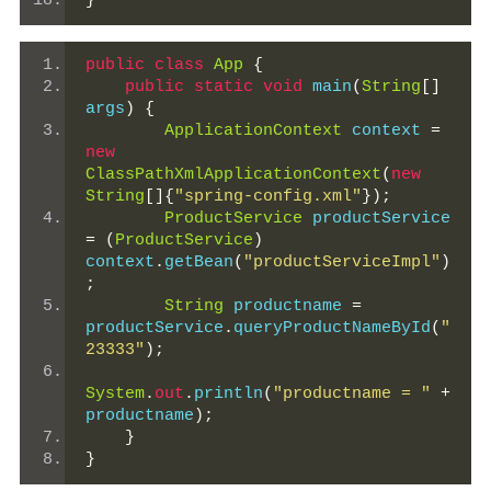
}
public
class
App
{
public
static
void
 main
(
String
[]
args
)
{
ApplicationContext
 context 
=
new
ClassPathXmlApplicationContext
(
new
String
[]{
"spring-config.xml"
});
ProductService
 productService 
=
(
ProductService
)
context
.
getBean
(
"productServiceImpl"
)
;
String
 productname 
=
productService
.
queryProductNameById
(
"
23333"
);
System
.
out
.
println
(
"productname = "
+
productname
);
}
}