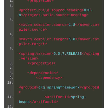
<properties>
<project.build.sourceEncoding>
UTF-
8
</project.build.sourceEncoding>
<maven.compiler.source>
1.8
</maven.com
piler.source>
<maven.compiler.target>
1.8
</maven.com
piler.target>
<spring.version>
5.0.7.RELEASE
</spring
.version>
</properties>
<dependencies>
<dependency>
<groupId>
org.springframework
</groupId
>
<artifactId>
spring-
beans
</artifactId>