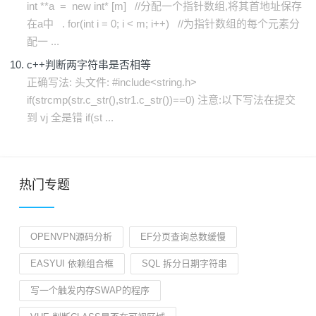
int **a = new int* [m] //分配一个指针数组,将其首地址保存
在a中 . for(int i = 0; i < m; i++) //为指针数组的每个元素分
配一 ...
c++判断两字符串是否相等
正确写法: 头文件: #include<string.h>
if(strcmp(str.c_str(),str1.c_str())==0) 注意:以下写法在提交
到 vj 全是错 if(st ...
热门专题
OPENVPN源码分析
EF分页查询总数缓慢
EASYUI 依赖组合框
SQL 拆分日期字符串
写一个触发内存SWAP的程序