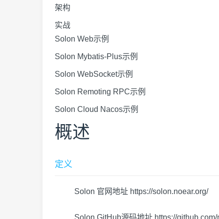
架构
实战
Solon Web示例
Solon Mybatis-Plus示例
Solon WebSocket示例
Solon Remoting RPC示例
Solon Cloud Nacos示例
概述
定义
Solon 官网地址
https://solon.noear.org/
Solon GitHub源码地址
https://github.com