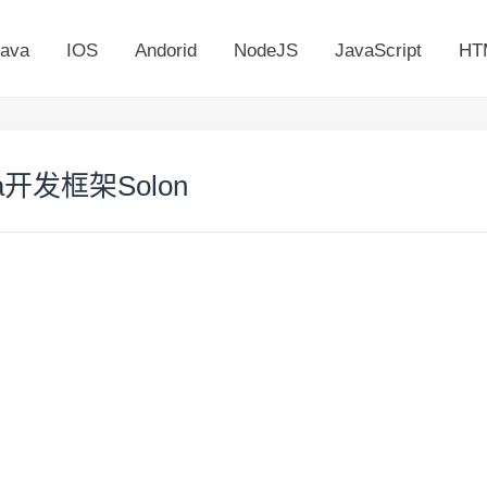
ava
IOS
Andorid
NodeJS
JavaScript
HT
开发框架Solon