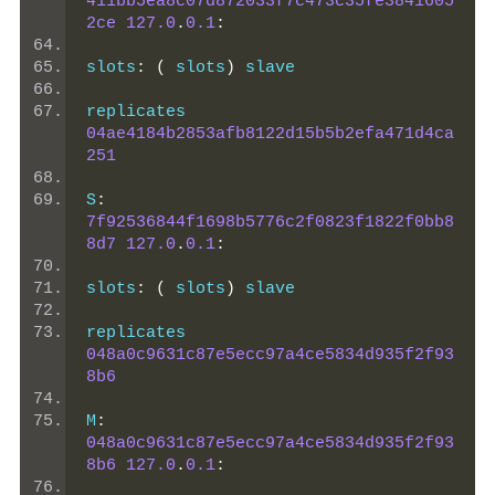
411bb5ea8c07d872033f7c473c35fe3841605
2ce
127.0
.
0.1
:
slots
:
(
 slots
)
 slave
replicates 
04ae4184b2853afb8122d15b5b2efa471d4ca
251
S
:
7f92536844f1698b5776c2f0823f1822f0bb8
8d7
127.0
.
0.1
:
slots
:
(
 slots
)
 slave
replicates 
048a0c9631c87e5ecc97a4ce5834d935f2f93
8b6
M
:
048a0c9631c87e5ecc97a4ce5834d935f2f93
8b6
127.0
.
0.1
: