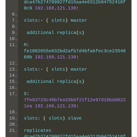
dca47b274799927fd15aa4e6312b94752418f
0c0 
192.168
.
121.130
:
slots
:-
(
 slots
)
 master
 additional replica
(
s
)
M
:
fe1082655e832bd2afb7d4bfabfec3ce23548
68b 
192.168
.
121.130
:
slots
:-
(
 slots
)
 master
 additional replica
(
s
)
S
:
7fe93723c48b7ea33bbf21f12e97d18bdd022
1ea
192.168
.
121.130
:
slots
:
(
 slots
)
 slave
replicates 
dca47b274799927fd15aa4e6312b94752418f