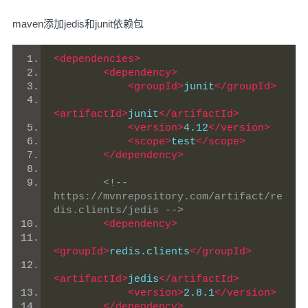
maven添加jedis和junit依赖包
<dependencies>
<dependency>
<groupId>
junit
</groupId>
<artifactId>
junit
</artifactId>
<version>
4.12
</version>
<scope>
test
</scope>
</dependency>
<!-- 
https://mvnrepository.com/artifact/re
dis.clients/jedis -->
<dependency>
<groupId>
redis.clients
</groupId>
<artifactId>
jedis
</artifactId>
<version>
2.8.1
</version>
</dependency>