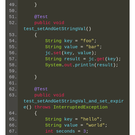
}
@Test
public
void
test_setAndGetStringVal
()
{
String
 key 
=
"foo"
;
String
 value 
=
"bar"
;
        jc
.
set
(
key
,
 value
);
String
 result 
=
 jc
.
get
(
key
);
System
.
out
.
println
(
result
);
}
@Test
public
void
test_setAndGetStringVal_and_set_expir
e
()
throws
InterruptedException
{
String
 key 
=
"hello"
;
String
 value 
=
"world"
;
int
 seconds 
=
3
;