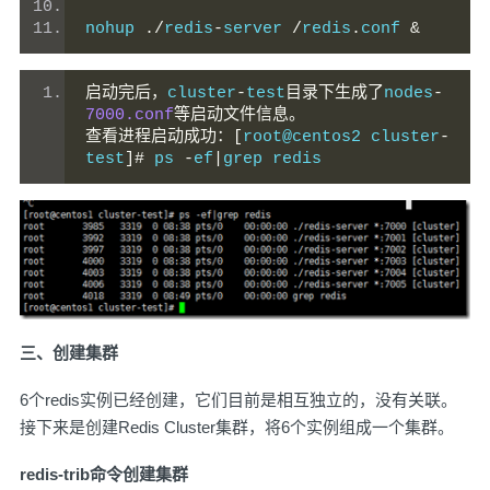
nohup 
./
redis
-
server 
/
redis
.
conf 
&
启动完后，
cluster
-
test
目录下生成了
nodes
-
7000.conf
等启动文件信息。
查看进程启动成功：[
root@centos2 cluster
-
test
]#
 ps 
-
ef
|
grep redis
三、创建集群
6个redis实例已经创建，它们目前是相互独立的，没有关联。
接下来是创建Redis Cluster集群，将6个实例组成一个集群。
redis-trib命令创建集群