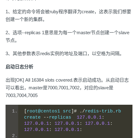
1、给定的命令将会被ruby程序翻译为create，这表示我们想要
创建一个新的集群。
2、选项--replicas 1意思是为每一个master节点创建一个slave
节点。
3、其他参数表示redis实例的地址及端口，以空格为间隔。
启动日志分析
出现[OK] All 16384 slots covered.表示启动成功。从启动日志
可以看出，master是7000,7001,7002，对应的slave是
7003,7004,7005
[
root@centos1 src
]#
./
redis
-
trib
.
rb 
create 
--
replicas  
127.0
.
0.1
:
127.0
.
0.1
:
127.0
.
0.1
:
127.0
.
0.1
:
127.0
.
0.1
:
127.0
.
0.1
: