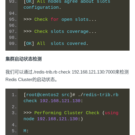
[
OK
]
All
 nodes agree about slots 
configuration
.
>>>
Check
for
 open slots
...
>>>
Check
 slots coverage
...
[
OK
]
All
  slots covered
.
集群启动状态检测
我们可以通过./redis-trib.rb check 192.168.121.130:7000来检测
Redis Cluster的启动状态。
[
root@centos2 src
]#
./
redis
-
trib
.
rb 
check 
192.168
.
121.130
:
>>>
Performing
Cluster
Check
(
using
node 
192.168
.
121.130
:)
M
: