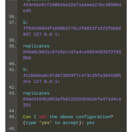
434e5ee5cf198626e32d71a4aee27bc4058b4
e45
S
:
7f92536844f1698b5776c2f0823f1822f0bb8
8d7
127.0
.
0.1
:
replicates 
048a0c9631c87e5ecc97a4ce5834d935f2f93
8b6
S
:
411bb5ea8c07d872033f7c473c35fe3841605
2ce
127.0
.
0.1
:
replicates 
04ae4184b2853afb8122d15b5b2efa471d4ca
251
Can
 I 
set
 the above configuration
?
(
type 
'yes'
 to accept
):
 yes