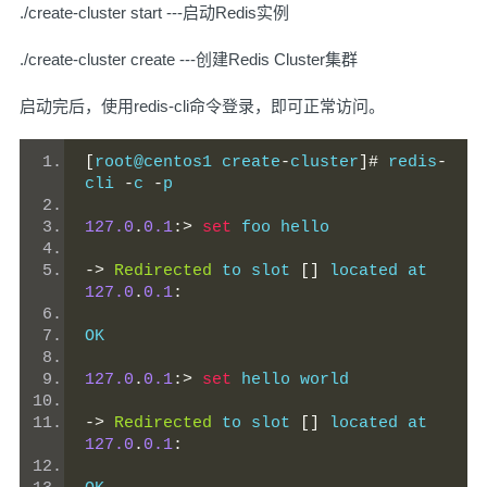
./create-cluster start ---启动Redis实例
./create-cluster create ---创建Redis Cluster集群
启动完后，使用redis-cli命令登录，即可正常访问。
[
root@centos1 create
-
cluster
]#
 redis
-
cli 
-
c 
-
p 
127.0
.
0.1
:>
set
 foo hello
->
Redirected
 to slot 
[]
 located at 
127.0
.
0.1
:
OK
127.0
.
0.1
:>
set
 hello world
->
Redirected
 to slot 
[]
 located at 
127.0
.
0.1
: