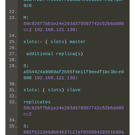
0c0
M
:
59c926f7bb1e24e293d379507742c52b6dd08
cc2
192.168
.
121.130
:
slots
:-
(
 slots
)
 master
 additional replica
(
s
)
S
:
a554424a9969af2b55f4e11f9eedf1bc3bce9
000 
192.168
.
121.130
:
slots
:
(
 slots
)
 slave
replicates 
59c926f7bb1e24e293d379507742c52b6dd08
cc2
S
:
065fb213e9db64627c27af93500420351b80a