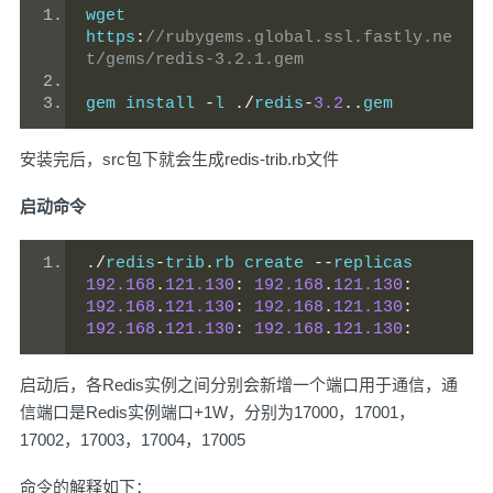
wget 
https
:
//rubygems.global.ssl.fastly.ne
t/gems/redis-3.2.1.gem
gem install 
-
l 
./
redis
-
3.2
..
gem
安装完后，src包下就会生成redis-trib.rb文件
启动命令
./
redis
-
trib
.
rb create 
--
replicas  
192.168
.
121.130
:
192.168
.
121.130
:
192.168
.
121.130
:
192.168
.
121.130
:
192.168
.
121.130
:
192.168
.
121.130
:
启动后，各Redis实例之间分别会新增一个端口用于通信，通
信端口是Redis实例端口+1W，分别为17000，17001，
17002，17003，17004，17005
命令的解释如下：