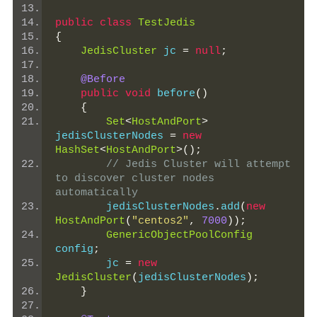
public
class
TestJedis
{
JedisCluster
 jc 
=
null
;
@Before
public
void
 before
()
{
Set
<
HostAndPort
>
jedisClusterNodes 
=
new
HashSet
<
HostAndPort
>();
// Jedis Cluster will attempt 
to discover cluster nodes 
automatically
        jedisClusterNodes
.
add
(
new
HostAndPort
(
"centos2"
,
7000
));
GenericObjectPoolConfig
config
;
        jc 
=
new
JedisCluster
(
jedisClusterNodes
);
}