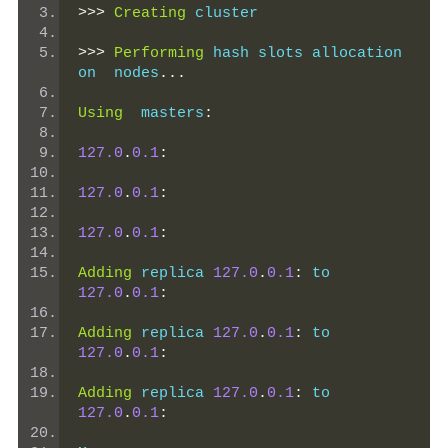
>>>
Creating
 cluster
>>>
Performing
 hash slots allocation 
on  nodes
...
Using
  masters
:
127.0
.
0.1
:
127.0
.
0.1
:
127.0
.
0.1
:
Adding
 replica 
127.0
.
0.1
:
 to 
127.0
.
0.1
:
Adding
 replica 
127.0
.
0.1
:
 to 
127.0
.
0.1
:
Adding
 replica 
127.0
.
0.1
:
 to 
127.0
.
0.1
: