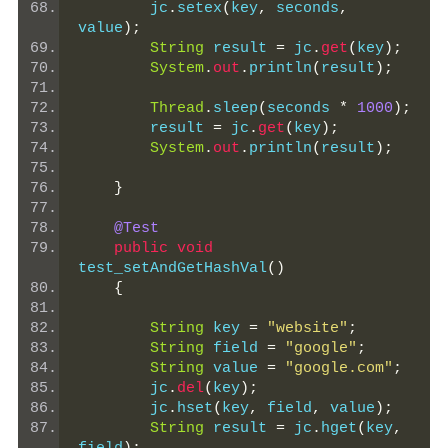
        jc
.
setex
(
key
,
 seconds
,
value
);
String
 result 
=
 jc
.
get
(
key
);
System
.
out
.
println
(
result
);
Thread
.
sleep
(
seconds 
*
1000
);
        result 
=
 jc
.
get
(
key
);
System
.
out
.
println
(
result
);
}
@Test
public
void
test_setAndGetHashVal
()
{
String
 key 
=
"website"
;
String
 field 
=
"google"
;
String
 value 
=
"google.com"
;
        jc
.
del
(
key
);
        jc
.
hset
(
key
,
 field
,
 value
);
String
 result 
=
 jc
.
hget
(
key
,