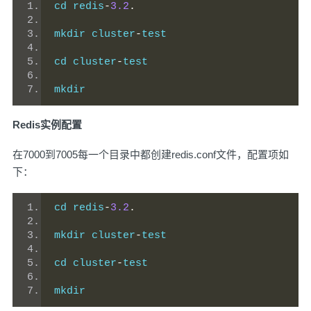
cd redis
-
3.2
.
mkdir cluster
-
test
cd cluster
-
test
mkdir      
Redis实例配置
在7000到7005每一个目录中都创建redis.conf文件，配置项如
下：
cd redis
-
3.2
.
mkdir cluster
-
test
cd cluster
-
test
mkdir      