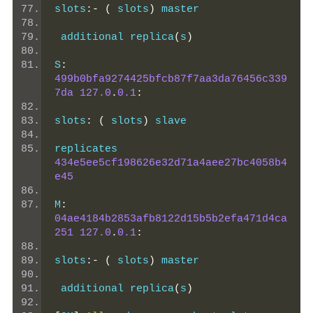
slots
:-
(
 slots
)
 master
 additional replica
(
s
)
S
:
499b0bfa9274425bfcb87f7aa3da76456c339
7da
127.0
.
0.1
:
slots
:
(
 slots
)
 slave
replicates 
434e5ee5cf198626e32d71a4aee27bc4058b4
e45
M
:
04ae4184b2853afb8122d15b5b2efa471d4ca
251
127.0
.
0.1
:
slots
:-
(
 slots
)
 master
 additional replica
(
s
)