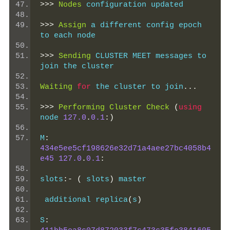
>>>
Nodes
 configuration updated
>>>
Assign
 a different config epoch 
to each node
>>>
Sending
 CLUSTER MEET messages to 
join the cluster
Waiting
for
 the cluster to join
...
>>>
Performing
Cluster
Check
(
using
node 
127.0
.
0.1
:)
M
:
434e5ee5cf198626e32d71a4aee27bc4058b4
e45
127.0
.
0.1
:
slots
:-
(
 slots
)
 master
 additional replica
(
s
)
S
: