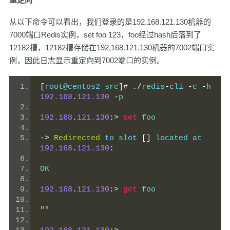
从以下命令可以看出，我们登录的是192.168.121.130机器的
7000端口Redis实例，set foo 123，foo经过hash后落到了
12182槽，12182槽存储在192.168.121.130机器的7002端口实
例，因此日志显示重定向到7002端口的实例。
[
root@centos2 src
]#
./
redis
-
cli 
-
c 
-
h 
192.168
.
121.130
-
p 
192.168
.
121.130
:>
set
 foo 
->
Redirected
 to slot 
[]
 located at 
192.168
.
121.130
:
OK
192.168
.
121.130
:>
get
 foo
""