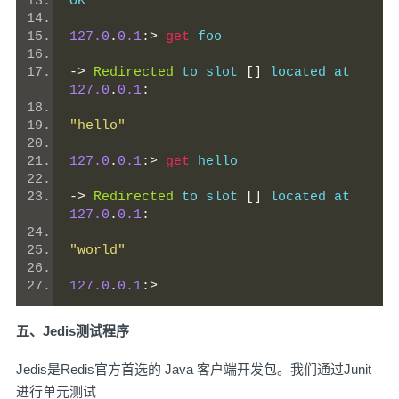
OK
127.0
.
0.1
:>
get
 foo
->
Redirected
 to slot 
[]
 located at 
127.0
.
0.1
:
"hello"
127.0
.
0.1
:>
get
 hello
->
Redirected
 to slot 
[]
 located at 
127.0
.
0.1
:
"world"
127.0
.
0.1
:>
五、Jedis测试程序
Jedis是Redis官方首选的 Java 客户端开发包。我们通过Junit
进行单元测试