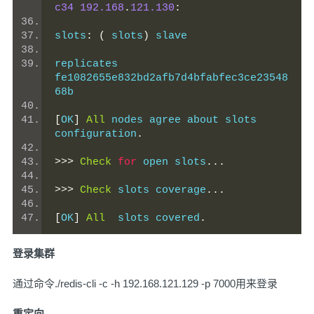
c34
192.168
.
121.130
:
slots
:
(
 slots
)
 slave
replicates 
fe1082655e832bd2afb7d4bfabfec3ce23548
68b
[
OK
]
All
 nodes agree about slots 
configuration
.
>>>
Check
for
 open slots
...
>>>
Check
 slots coverage
...
[
OK
]
All
  slots covered
.
登录集群
通过命令./redis-cli -c -h 192.168.121.129 -p 7000用来登录
重定向