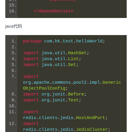
</dependencies>
java代码
package
 com
.
hk
.
test
.
helloWorld
;
import
 java
.
util
.
HashSet
;
import
 java
.
util
.
List
;
import
 java
.
util
.
Set
;
import
org
.
apache
.
commons
.
pool2
.
impl
.
Generic
ObjectPoolConfig
;
import
 org
.
junit
.
Before
;
import
 org
.
junit
.
Test
;
import
redis
.
clients
.
jedis
.
HostAndPort
;
import
redis
.
clients
.
jedis
.
JedisCluster
;