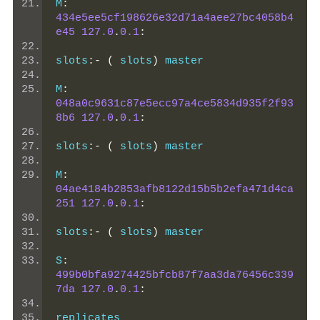
M
:
434e5ee5cf198626e32d71a4aee27bc4058b4
e45
127.0
.
0.1
:
slots
:-
(
 slots
)
 master
M
:
048a0c9631c87e5ecc97a4ce5834d935f2f93
8b6
127.0
.
0.1
:
slots
:-
(
 slots
)
 master
M
:
04ae4184b2853afb8122d15b5b2efa471d4ca
251
127.0
.
0.1
:
slots
:-
(
 slots
)
 master
S
:
499b0bfa9274425bfcb87f7aa3da76456c339
7da
127.0
.
0.1
:
replicates 