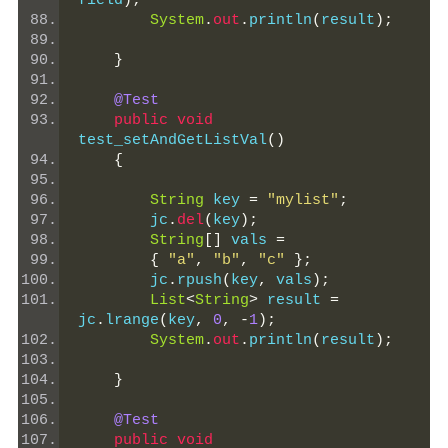
field
);
System
.
out
.
println
(
result
);
}
@Test
public
void
test_setAndGetListVal
()
{
String
 key 
=
"mylist"
;
        jc
.
del
(
key
);
String
[]
 vals 
=
{
"a"
,
"b"
,
"c"
};
        jc
.
rpush
(
key
,
 vals
);
List
<
String
>
 result 
=
jc
.
lrange
(
key
,
0
,
-
1
);
System
.
out
.
println
(
result
);
}
@Test
public
void