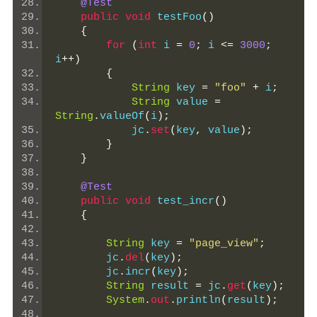
@Test
public
void
 testFoo
()
{
for
(
int
 i 
=
0
;
 i 
<=
3000
;
i
++)
{
String
 key 
=
"foo"
+
 i
;
String
 value 
=
String
.
valueOf
(
i
);
            jc
.
set
(
key
,
 value
);
}
}
@Test
public
void
 test_incr
()
{
String
 key 
=
"page_view"
;
        jc
.
del
(
key
);
        jc
.
incr
(
key
);
String
 result 
=
 jc
.
get
(
key
);
System
.
out
.
println
(
result
);