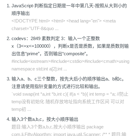
JavaScript-判断指定日期是一年中第几天-按照从大到小的
顺序输出
<!DOCTYPE html> <html> <head lang="en"> <meta
charset="UTF-8&quo ...
codevs：2849 素数判定 3：输入一个正整数
x（3<=x<=100000），判断x是否是质数，如果是质数则输
出信息“prime”，否则输出“composite”。
#include<iostream>#include<cstdio>#include<cmath>using
namespace std;int a[2];int ...
输入a、b、c三个整数，按先大后小的顺序输出a、b和c。
注意请使用指针变量的方式进行比较和输出。
`void swap(int *a,int *b,int c){ if(a < *b){ int temp = *a; //防止
temp没有初始化 随机存放地址指向系统工作区间 可以对
temp初 ...
输入3个数a,b,c，按大小顺序输出
题目:输入3个数a,b,c,按大小顺序输出 package
com.li.FiftyAlgorthm; import java.util.Scanner; /** * 题目:输