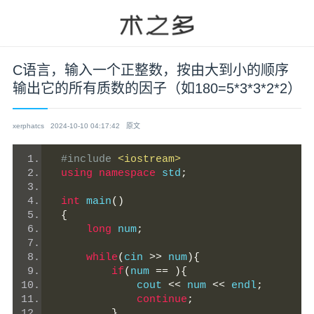
C语言，输入一个正整数，按由大到小的顺序
输出它的所有质数的因子（如180=5*3*3*2*2）
xerphatcs
2024-10-10 04:17:42
原文
#include
<iostream>
using
namespace
 std
;
int
 main
()
{
long
 num
;
while
(
cin 
>>
 num
){
if
(
num 
==
){
             cout 
<<
 num 
<<
 endl
;
continue
;
}