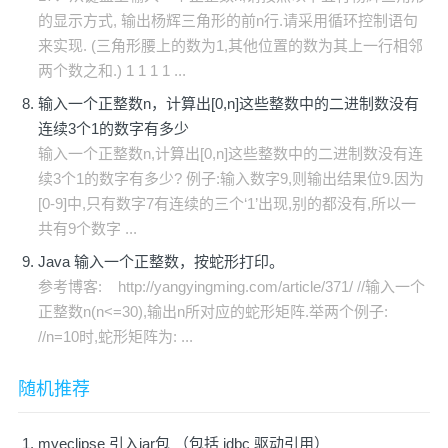
的显示方式, 输出杨辉三角形的前n行.请采用循环控制语句
来实现. (三角形腰上的数为1,其他位置的数为其上一行相邻
两个数之和.) 1 1 1 1 ...
输入一个正整数n，计算出[0,n]这些整数中的二进制数没有
连续3个1的数字有多少
输入一个正整数n,计算出[0,n]这些整数中的二进制数没有连
续3个1的数字有多少? 例子:输入数字9,则输出结果位9.因为
[0-9]中,只有数字7有连续的三个‘1’出现,别的都没有,所以一
共有9个数字 ...
Java 输入一个正整数，按蛇形打印。
参考博客: http://yangyingming.com/article/371/ //输入一个
正整数n(n<=30),输出n所对应的蛇形矩阵.举两个例子:
//n=10时,蛇形矩阵为: ...
随机推荐
myeclipse 引入jar包 （包括 jdbc 驱动引用）