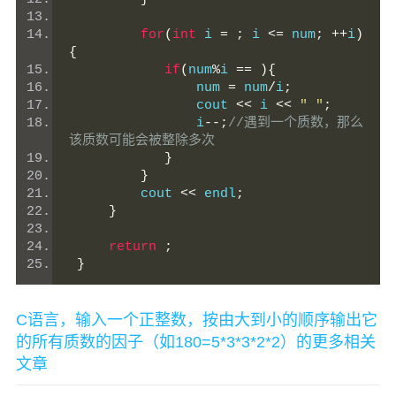
for
(
int
 i 
=
;
 i 
<=
 num
;
++
i
)
{
if
(
num
%
i 
==
){
                num 
=
 num
/
i
;
                cout 
<<
 i 
<<
" "
;
                i
--;
//遇到一个质数，那么
该质数可能会被整除多次
}
}
         cout 
<<
 endl
;
}
return
;
}
C语言，输入一个正整数，按由大到小的顺序输出它
的所有质数的因子（如180=5*3*3*2*2）的更多相关
文章