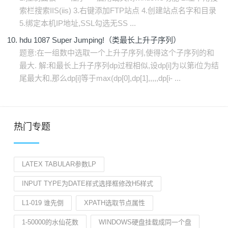
索栏搜索IIS(iis) 3.右键添加FTP站点 4.创建站点名字和目录
5.绑定本机IP地址,SSL勾选无SS ...
hdu 1087 Super Jumping!（类最长上升子序列）
题意:在一组数中选取一个上升子序列,使得这个子序列的和
最大. 解:和最长上升子序列dp过程相似,设dp[i]为以第i位为结
尾最大和,那么dp[i]等于max(dp[0],dp[1],,,,,dp[i- ...
热门专题
LATEX TABULAR参数LP
INPUT TYPE为DATE样式选择框修改H5样式
L1-019 谁先倒
XPATH选取节点属性
1-50000的水仙花数
WINDOWS硬盘挂载成同一个盘