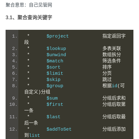
聚合意思：自己见管网
3.1、聚合查询关键字
*
      $project            
指定返回字
段
*
      $lookup	            
多表关联
*
      $unwind	            
数组拆分
*
      $match	            
筛选条件
*
      $sort	            
排序
*
      $limit	            
分页
*
      $skip	            
跳过
*
      $group	            
根据
id
(可
自定义)分组
*
      $sum	            
分组后求和
*
      $first	            
分组后取第
一条
*
      $last	            
分组后取最
后一条
*
      $addToSet           
分组后添加
到
list