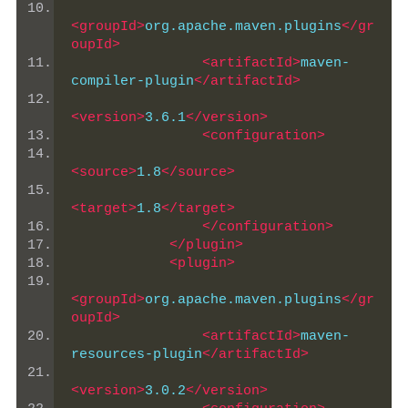
<groupId>
org.apache.maven.plugins
</gr
oupId>
<artifactId>
maven-
compiler-plugin
</artifactId>
<version>
3.6.1
</version>
<configuration>
<source>
1.8
</source>
<target>
1.8
</target>
</configuration>
</plugin>
<plugin>
<groupId>
org.apache.maven.plugins
</gr
oupId>
<artifactId>
maven-
resources-plugin
</artifactId>
<version>
3.0.2
</version>