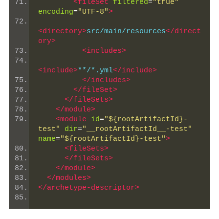
<fileSet
filtered
=
"true"
encoding
=
"UTF-8"
>
<directory>
src/main/resources
</direct
ory>
<includes>
<include>
**/*.yml
</include>
</includes>
</fileSet>
</fileSets>
</module>
<module
id
=
"${rootArtifactId}-
test"
dir
=
"__rootArtifactId__-test"
name
=
"${rootArtifactId}-test"
>
<fileSets>
</fileSets>
</module>
</modules>
</archetype-descriptor>