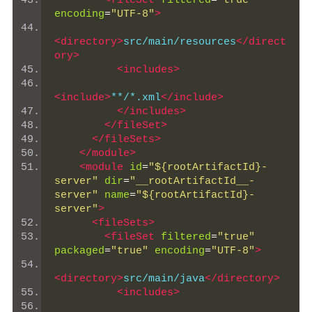
<fileSet
filtered
=
"true"
encoding
=
"UTF-8"
>
<directory>
src/main/resources
</direct
ory>
<includes>
<include>
**/*.xml
</include>
</includes>
</fileSet>
</fileSets>
</module>
<module
id
=
"${rootArtifactId}-
server"
dir
=
"__rootArtifactId__-
server"
name
=
"${rootArtifactId}-
server"
>
<fileSets>
<fileSet
filtered
=
"true"
packaged
=
"true"
encoding
=
"UTF-8"
>
<directory>
src/main/java
</directory>
<includes>