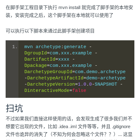
在脚手架工程目录下执行 mvn install 就完成了脚手架的本地安
装，安装完成之后，这个脚手架在本地就可以使用了
可以执行以下脚本来通过此脚手架创建项目
mvn archetype
:
generate 
-
DgroupId
=
com
.
xxx
.
example 
-
DartifactId
=
xxxx 
-
Dpackage
=
com
.
xxx
.
example 
-
DarchetypeGroupId
=
com
.
demo
.
archetype 
-
DarchetypeArtifactId
=
demo
-
archetype 
-
DarchetypeVersion
=
1.0
.
0
-
SNAPSHOT 
-
DinteractiveMode
=
false
扫坑
不过如果我们直接这样使用的话，会发现生成了很多我们并不
想要它出现的文件，比如 .idea .iml 文件等等，并且 .gitignore
文件也诡异的消失了（不知为何会忽略这个文件？？）... 这显