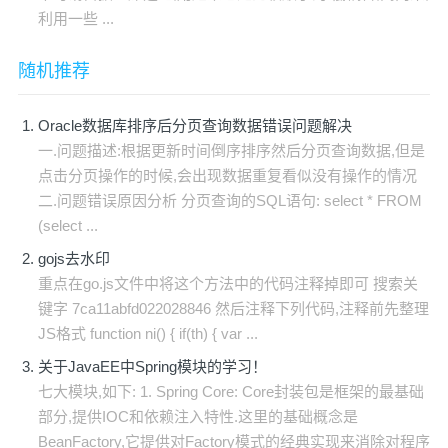
利用一些 ...
随机推荐
Oracle数据库排序后分页查询数据错误问题解决
一.问题描述:根据更新时间倒序排序然后分页查询数据,但是
点击分页操作的时候,会出现数据重复看似没有操作的情况
二.问题错误原因分析 分页查询的SQL语句: select * FROM
(select ...
gojs去水印
重点在go.js文件中将这个方法中的代码注释掉即可 搜索关
键字 7ca11abfd022028846 然后注释下列代码,注释前先整理
JS格式 function ni() { if(th) { var ...
关于JavaEE中Spring模块的学习！
七大模块,如下: 1. Spring Core: Core封装包是框架的最基础
部分,提供IOC和依赖注入特性.这里的基础概念是
BeanFactory,它提供对Factory模式的经典实现来消除对程序