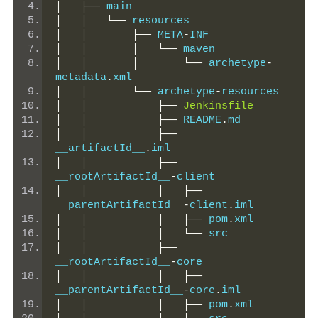
│
├──
 main
│
│
└──
 resources
│
│
├──
 META
-
INF
│
│
│
└──
 maven
│
│
│
└──
 archetype
-
metadata
.
xml
│
│
└──
 archetype
-
resources
│
│
├──
Jenkinsfile
│
│
├──
 README
.
md
│
│
├──
__artifactId__
.
iml
│
│
├──
__rootArtifactId__
-
client
│
│
│
├──
__parentArtifactId__
-
client
.
iml
│
│
│
├──
 pom
.
xml
│
│
│
└──
 src
│
│
├──
__rootArtifactId__
-
core
│
│
│
├──
__parentArtifactId__
-
core
.
iml
│
│
│
├──
 pom
.
xml