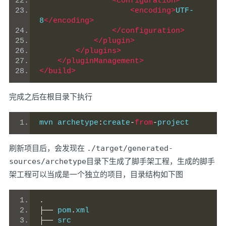
<configuration>
<encoding>
UTF-
8
</encoding>
</configuration>
</plugin>
</plugins>
</pluginManagement>
</build>
完成之后在根目录下执行
mvn archetype
:
create
-
from
-
project
刷新项目后，会发现在
./target/generated-
sources/archetype
目录下生成了脚手架工程，生成的脚手
架工程可以当成是一个独立的项目，目录结构如下图
.
├──
 pom
.
xml
├──
 src