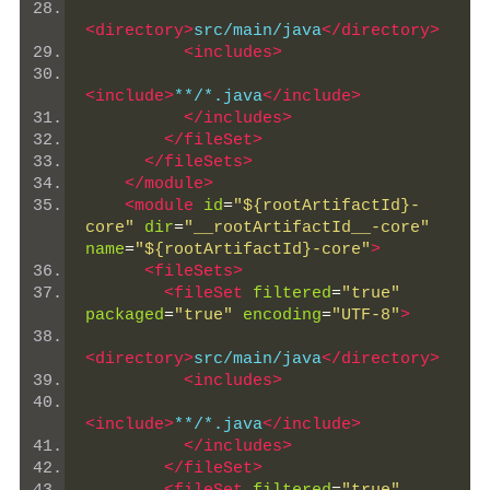
<directory>
src/main/java
</directory>
<includes>
<include>
**/*.java
</include>
</includes>
</fileSet>
</fileSets>
</module>
<module
id
=
"${rootArtifactId}-
core"
dir
=
"__rootArtifactId__-core"
name
=
"${rootArtifactId}-core"
>
<fileSets>
<fileSet
filtered
=
"true"
packaged
=
"true"
encoding
=
"UTF-8"
>
<directory>
src/main/java
</directory>
<includes>
<include>
**/*.java
</include>
</includes>
</fileSet>