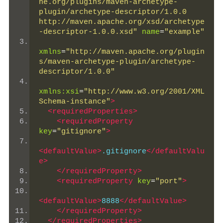
he.org/plugins/maven-archetype-
plugin/archetype-descriptor/1.0.0 
http://maven.apache.org/xsd/archetype
-descriptor-1.0.0.xsd"
name
=
"example"
xmlns
=
"http://maven.apache.org/plugin
s/maven-archetype-plugin/archetype-
descriptor/1.0.0"
xmlns:xsi
=
"http://www.w3.org/2001/XML
Schema-instance"
>
<requiredProperties>
<requiredProperty
key
=
"gitignore"
>
<defaultValue>
.gitignore
</defaultValu
e>
</requiredProperty>
<requiredProperty
key
=
"port"
>
<defaultValue>
8888
</defaultValue>
</requiredProperty>
</requiredProperties>