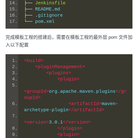
├──
Jenkinsfile
├──
 README
.
md
├──
.
gitignore
└──
 pom
.
xml
完成模板工程的搭建后，需要在模板工程的最外层 pom 文件加
入以下配置
<build>
<pluginManagement>
<plugins>
<plugin>
<groupId>
org.apache.maven.plugins
</gr
oupId>
<artifactId>
maven-
archetype-plugin
</artifactId>
<version>
3.0.1
</version>
</plugin>
<plugin>