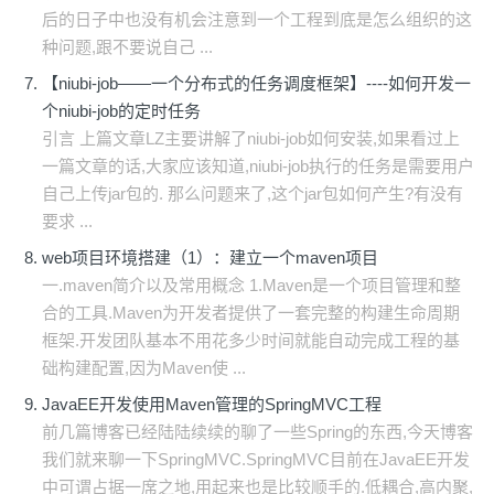
后的日子中也没有机会注意到一个工程到底是怎么组织的这
种问题,跟不要说自己 ...
【niubi-job——一个分布式的任务调度框架】----如何开发一
个niubi-job的定时任务
引言 上篇文章LZ主要讲解了niubi-job如何安装,如果看过上
一篇文章的话,大家应该知道,niubi-job执行的任务是需要用户
自己上传jar包的. 那么问题来了,这个jar包如何产生?有没有
要求 ...
web项目环境搭建（1）：建立一个maven项目
一.maven简介以及常用概念 1.Maven是一个项目管理和整
合的工具.Maven为开发者提供了一套完整的构建生命周期
框架.开发团队基本不用花多少时间就能自动完成工程的基
础构建配置,因为Maven使 ...
JavaEE开发使用Maven管理的SpringMVC工程
前几篇博客已经陆陆续续的聊了一些Spring的东西,今天博客
我们就来聊一下SpringMVC.SpringMVC目前在JavaEE开发
中可谓占据一席之地,用起来也是比较顺手的.低耦合,高内聚,