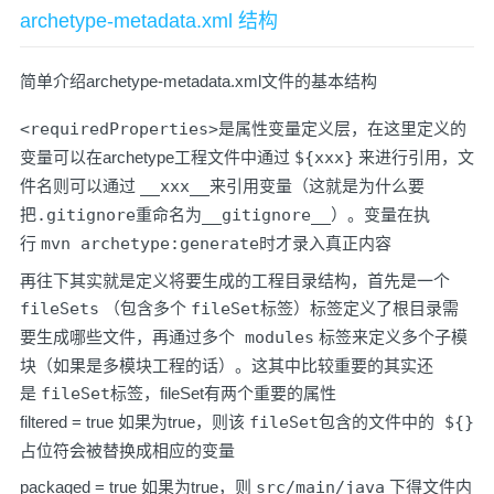
archetype-metadata.xml 结构
简单介绍archetype-metadata.xml文件的基本结构
<requiredProperties>
是属性变量定义层，在这里定义的
变量可以在archetype工程文件中通过
${xxx}
来进行引用，文
件名则可以通过
__xxx__
来引用变量（这就是为什么要
把
.gitignore
重命名为
__gitignore__
）。变量在执
行
mvn archetype:generate
时才录入真正内容
再往下其实就是定义将要生成的工程目录结构，首先是一个
fileSets
（包含多个
fileSet
标签）标签定义了根目录需
要生成哪些文件，再通过多个
modules
标签来定义多个子模
块（如果是多模块工程的话）。这其中比较重要的其实还
是
fileSet
标签，fileSet有两个重要的属性
filtered = true 如果为true，则该
fileSet
包含的文件中的
${}
占位符会被替换成相应的变量
packaged = true 如果为true，则
src/main/java
下得文件内