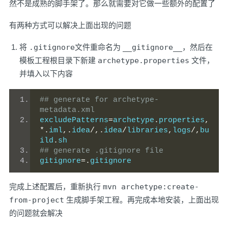
然不是成熟的脚手架了。那么就需要对它做一些额外的配置了
有两种方式可以解决上面出现的问题
将
.gitignore
文件重命名为
__gitignore__
，然后在
模板工程根目录下新建
archetype.properties
文件，
并填入以下内容
## generate for archetype-
metadata.xml
excludePatterns
=
archetype
.
properties
,
*.
iml
,.
idea
/,.
idea
/
libraries
,
logs
/,
bu
ild
.
sh
## generate .gitignore file
gitignore
=.
gitignore
完成上述配置后，重新执行
mvn archetype:create-
from-project
生成脚手架工程。再完成本地安装，上面出现
的问题就会解决