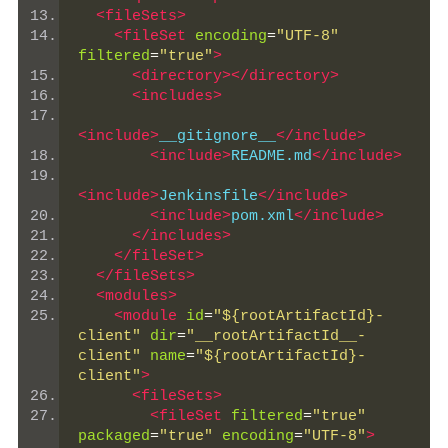
<fileSets>
<fileSet
encoding
=
"UTF-8"
filtered
=
"true"
>
<directory></directory>
<includes>
<include>
__gitignore__
</include>
<include>
README.md
</include>
<include>
Jenkinsfile
</include>
<include>
pom.xml
</include>
</includes>
</fileSet>
</fileSets>
<modules>
<module
id
=
"${rootArtifactId}-
client"
dir
=
"__rootArtifactId__-
client"
name
=
"${rootArtifactId}-
client"
>
<fileSets>
<fileSet
filtered
=
"true"
packaged
=
"true"
encoding
=
"UTF-8"
>