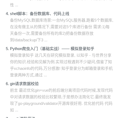
性 ...
shell脚本：备份数据库、代码上线
备份MySQL数据库场景:一台MySQL服务器,跑着5个数据库,
在没有做主从的情况下,需要对这5个库进行备份 需求:1)每
天备份一次,需要备份所有的库2)把备份数据存放
到/data/backup/下3 ...
Python爬虫入门（基础实战）—— 模拟登录知乎
模拟登录知乎 这几天在研究模拟登录, 以知乎 - 与世界分享
你的知识.经验和见解为例.实现过程遇到不少疑问,借鉴了知
乎xchaoinfo的代码,万分感激! 知乎登录分为邮箱登录和手机
登录两种方式,通过 ...
gin请求数据校验
前言 最近优化gin+vue的前后端分离项目代码时候,发现代码
中对请求数据的校验比较繁琐,于是想办法简化它.最终我发
现了go-playground/validator开源库很好用. 优化前代码 代码
如 ...