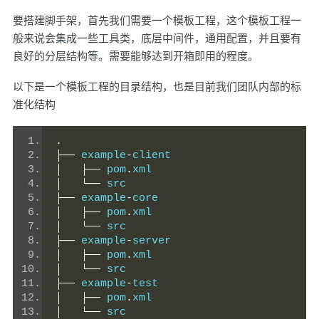
要搭建脚手架，首先我们需要一个模板工程，这个模板工程一
般来说会集成一些工具类，底层中间件，通用配置，并且要有
良好的分层结构等。需要能够达到开箱即用的程度。
以下是一个模板工程的目录结构，也是目前我们团队内部的标
准化结构
.
├──
 example
-
client
│
├──
 pom
.
xml
│
└──
 src
├──
 example
-
core
│
├──
 pom
.
xml
│
└──
 src
├──
 example
-
server
│
├──
 pom
.
xml
│
└──
 src
├──
 example
-
test
│
├──
 pom
.
xml
│
└──
 src