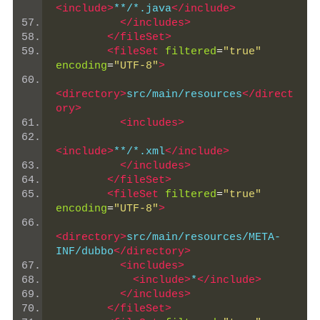
<include>
**/*.java
</include>
</includes>
</fileSet>
<fileSet
filtered
=
"true"
encoding
=
"UTF-8"
>
<directory>
src/main/resources
</direct
ory>
<includes>
<include>
**/*.xml
</include>
</includes>
</fileSet>
<fileSet
filtered
=
"true"
encoding
=
"UTF-8"
>
<directory>
src/main/resources/META-
INF/dubbo
</directory>
<includes>
<include>
*
</include>
</includes>
</fileSet>