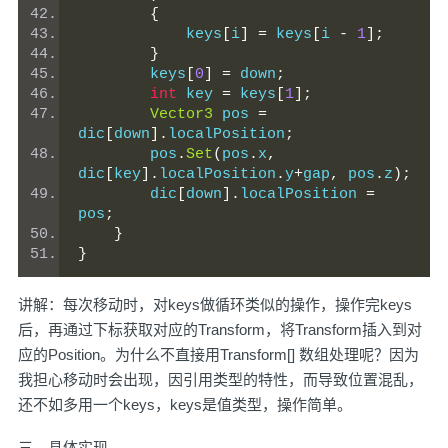
{
            keys
[
i
]
=
 keys
[
i 
-
1
];
}
        keys
[
0
]
=
 down
;
int
 key 
=
 keys
[
1
];
Vector3
 pos 
=
dic
[
down
].
localPosition
;
        pos
.
Set
(
pos
.
x
,
dic
[
key
].
localPosition
.
y
+
gap
,
 pos
.
z
);
        dic
[
down
].
localPosition 
=
pos
;
}
}
讲解：每次移动时，对keys做循环类似的操作，操作完keys
后，再通过下标获取对应的Transform，将Transform插入到对
应的Position。为什么不直接用Transform[] 数组处理呢？因为
我担心移动时会出现，因引用类型的特性，而导致位置混乱，
还不如多用一个keys，keys是值类型，操作简单。
三、具体实现