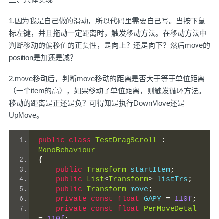
1.因为我是自己做的滑动，所以代码里需要自己写。当按下鼠
标左键，并且拖动一定距离时，触发移动方法。在移动方法中
判断移动的偏移值的正负性，是向上？还是向下？然后move的
position是加还是减？
2.move移动后，判断move移动的距离是否大于等于单位距离
（一个item的高），如果移动了单位距离，则触发循环方法。
移动的距离是正还是负？可得知是执行DownMove还是
UpMove。
public
class
TestDragScroll
:
MonoBehaviour
{
public
Transform
 startItem
;
public
List
<
Transform
>
 listTrs
;
public
Transform
 move
;
private
const
float
 GAPY 
=
110f
;
private
const
float
PerMoveDetal
=
110f
;