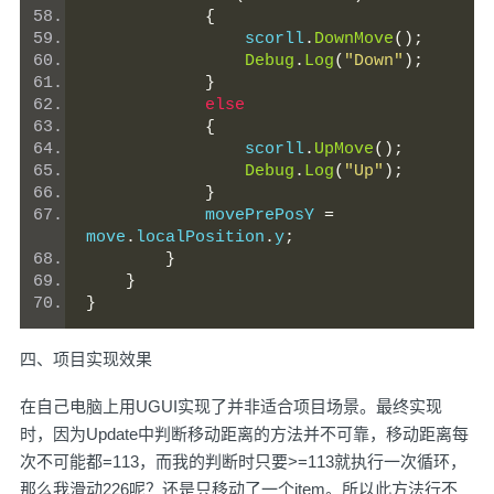
{
                scorll
.
DownMove
();
Debug
.
Log
(
"Down"
);
}
else
{
                scorll
.
UpMove
();
Debug
.
Log
(
"Up"
);
}
            movePrePosY 
=
move
.
localPosition
.
y
;
}
}
}
四、项目实现效果
在自己电脑上用UGUI实现了并非适合项目场景。最终实现
时，因为Update中判断移动距离的方法并不可靠，移动距离每
次不可能都=113，而我的判断时只要>=113就执行一次循环，
那么我滑动226呢？还是只移动了一个item。所以此方法行不