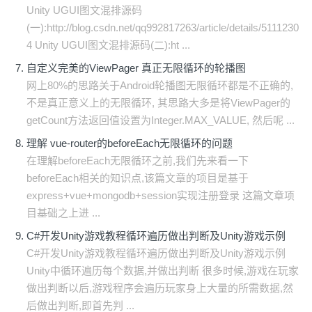
Unity UGUI图文混排源码
(一):http://blog.csdn.net/qq992817263/article/details/5111230
4 Unity UGUI图文混排源码(二):ht ...
自定义完美的ViewPager 真正无限循环的轮播图
网上80%的思路关于Android轮播图无限循环都是不正确的,
不是真正意义上的无限循环, 其思路大多是将ViewPager的
getCount方法返回值设置为Integer.MAX_VALUE, 然后呢 ...
理解 vue-router的beforeEach无限循环的问题
在理解beforeEach无限循环之前,我们先来看一下
beforeEach相关的知识点,该篇文章的项目是基于
express+vue+mongodb+session实现注册登录 这篇文章项
目基础之上进 ...
C#开发Unity游戏教程循环遍历做出判断及Unity游戏示例
C#开发Unity游戏教程循环遍历做出判断及Unity游戏示例
Unity中循环遍历每个数据,并做出判断 很多时候,游戏在玩家
做出判断以后,游戏程序会遍历玩家身上大量的所需数据,然
后做出判断,即首先判 ...