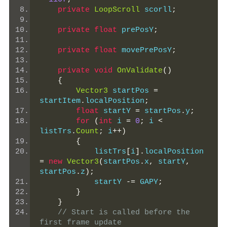
private
LoopScroll
 scorll
;
private
float
 prePosY
;
private
float
 movePrePosY
;
private
void
OnValidate
()
{
Vector3
 startPos 
=
startItem
.
localPosition
;
float
 startY 
=
 startPos
.
y
;
for
(
int
 i 
=
0
;
 i 
<
listTrs
.
Count
;
 i
++)
{
            listTrs
[
i
].
localPosition 
=
new
Vector3
(
startPos
.
x
,
 startY
,
startPos
.
z
);
            startY 
-=
 GAPY
;
}
}
// Start is called before the 
first frame update