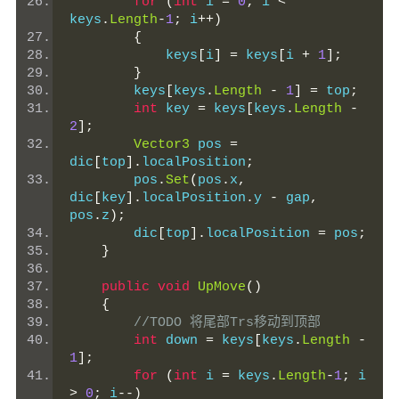
for
(
int
 i 
=
0
;
 i 
<
keys
.
Length
-
1
;
 i
++)
{
            keys
[
i
]
=
 keys
[
i 
+
1
];
}
        keys
[
keys
.
Length
-
1
]
=
 top
;
int
 key 
=
 keys
[
keys
.
Length
-
2
];
Vector3
 pos 
=
dic
[
top
].
localPosition
;
        pos
.
Set
(
pos
.
x
,
dic
[
key
].
localPosition
.
y 
-
 gap
,
pos
.
z
);
        dic
[
top
].
localPosition 
=
 pos
;
}
public
void
UpMove
()
{
//TODO 将尾部Trs移动到顶部
int
 down 
=
 keys
[
keys
.
Length
-
1
];
for
(
int
 i 
=
 keys
.
Length
-
1
;
 i 
>
0
;
 i
--)