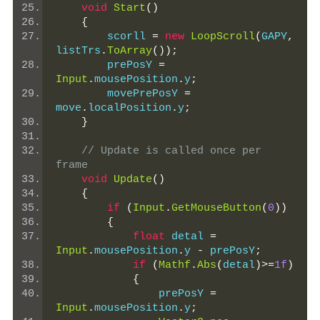
void
Start
()
{
        scorll 
=
new
LoopScroll
(
GAPY
,
listTrs
.
ToArray
());
        prePosY 
=
Input
.
mousePosition
.
y
;
        movePrePosY 
=
move
.
localPosition
.
y
;
}
// Update is called once per 
frame
void
Update
()
{
if
(
Input
.
GetMouseButton
(
0
))
{
float
 detal 
=
Input
.
mousePosition
.
y 
-
 prePosY
;
if
(
Mathf
.
Abs
(
detal
)>=
1f
)
{
                prePosY 
=
Input
.
mousePosition
.
y
;