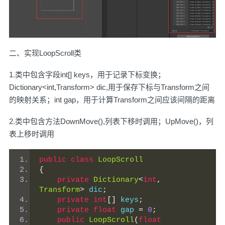
二、实现LoopScroll类
1.类中包含字段int[] keys，用于记录下标变换；
Dictionary<int,Transform> dic,用于保存下标与Transform之间
的映射关系；int gap，用于计算Transform之间应该间隔的距离
2.类中包含方法DownMove(),列表下移时调用；UpMove()，列
表上移时调用
public
class
LoopScroll
{
private
Dictionary
<
int
,
Transform
>
 dic
;
private
int
[]
 keys
;
private
float
 gap 
=
0
;
public
LoopScroll
(
float