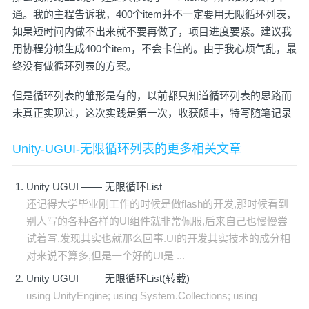
通。我的主程告诉我，400个item并不一定要用无限循环列表，
如果短时间内做不出来就不要再做了，项目进度要紧。建议我
用协程分帧生成400个item，不会卡住的。由于我心烦气乱，最
终没有做循环列表的方案。
但是循环列表的雏形是有的，以前都只知道循环列表的思路而
未真正实现过，这次实践是第一次，收获颇丰，特写随笔记录
Unity-UGUI-无限循环列表的更多相关文章
Unity UGUI —— 无限循环List
还记得大学毕业刚工作的时候是做flash的开发,那时候看到
别人写的各种各样的UI组件就非常佩服,后来自己也慢慢尝
试着写,发现其实也就那么回事.UI的开发其实技术的成分相
对来说不算多,但是一个好的UI是 ...
Unity UGUI —— 无限循环List(转载)
using UnityEngine; using System.Collections; using