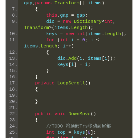
gap
,
params
Transform
[]
 items
)
{
this
.
gap 
=
 gap
;
        dic 
=
new
Dictionary
<
int
,
Transform
>(
items
.
Length
);
        keys 
=
new
int
[
items
.
Length
];
for
(
int
 i 
=
0
;
 i 
<
items
.
Length
;
 i
++)
{
            dic
.
Add
(
i
,
 items
[
i
]);
            keys
[
i
]
=
 i
;
}
}
private
LoopScroll
()
{
}
public
void
DownMove
()
{
//TODO 将顶部Trs移动到尾部
int
 top 
=
 keys
[
0
];