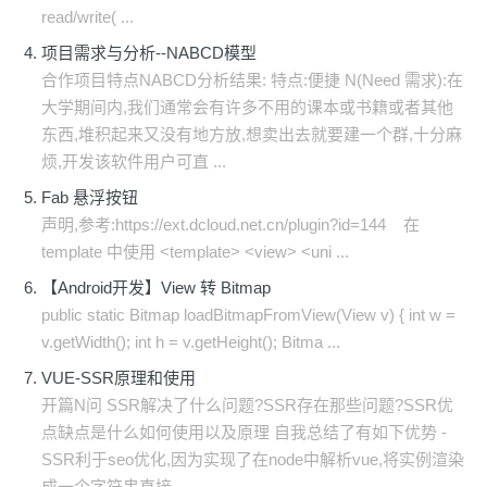
read/write( ...
项目需求与分析--NABCD模型
合作项目特点NABCD分析结果: 特点:便捷 N(Need 需求):在
大学期间内,我们通常会有许多不用的课本或书籍或者其他
东西,堆积起来又没有地方放,想卖出去就要建一个群,十分麻
烦,开发该软件用户可直 ...
Fab 悬浮按钮
声明,参考:https://ext.dcloud.net.cn/plugin?id=144 在
template 中使用 <template> <view> <uni ...
【Android开发】View 转 Bitmap
public static Bitmap loadBitmapFromView(View v) { int w =
v.getWidth(); int h = v.getHeight(); Bitma ...
VUE-SSR原理和使用
开篇N问 SSR解决了什么问题?SSR存在那些问题?SSR优
点缺点是什么如何使用以及原理 自我总结了有如下优势 -
SSR利于seo优化,因为实现了在node中解析vue,将实例渲染
成一个字符串直接 ...