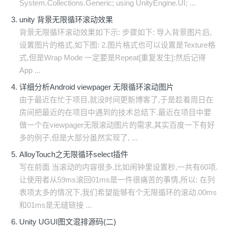
System.Collections.Generic; using UnityEngine.UI; ...
unity 背景无限循环滚动效果
背景无限循环滚动效果如下示: 步骤如下: 导入背景图片后,
设置图片的格式,如下图: 2.图片格式也可以设置是Texture格
式,但是Wrap Mode 一定要是Repeat[重复发生]:然后记得
App ...
详细分析Android viewpager 无限循环滚动图片
由于最近在忙于项目,就没时间更新博客了,于是趁着周日在
房间把最近的在项目中遇到的技术总结下.最近在项目中要
做一个在viewpager无限滚动图片的需求,其实百度一下有好
多的例子,但是大部分虽然实现了, ...
AlloyTouch之无限循环select插件
写在前面 当滚动的内容很多,比如闹钟里设置秒,一共有60项.
让使用者从59ms滚回01ms是一件很痛苦的事情,所以: 在列
表项太多的情况下,我们希望能够有个无限循环的滚动.00ms
和01ms是无缝链接 ...
Unity UGUI图文混排源码(二)