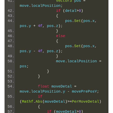
Vector3
 pos 
=
move
.
localPosition
;
if
(
detal
>
0
)
{
                    pos
.
Set
(
pos
.
x
,
pos
.
y 
+
4f
,
 pos
.
z
);
}
else
{
                    pos
.
Set
(
pos
.
x
,
pos
.
y 
-
4f
,
 pos
.
z
);
}
                move
.
localPosition 
=
pos
;
}
}
float
 moveDetal 
=
move
.
localPosition
.
y 
-
 movePrePosY
;
if
(
Mathf
.
Abs
(
moveDetal
)>=
PerMoveDetal
)
{
if
(
moveDetal
>
0
)