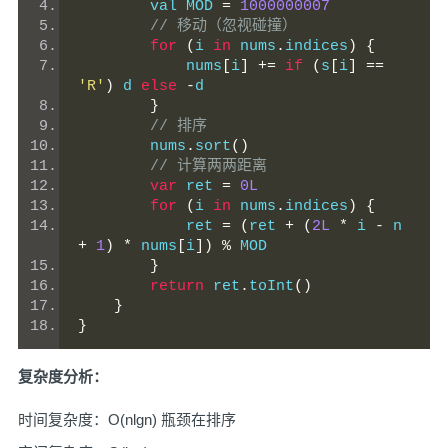
        val MOD 
=
1000000007
// 移动（忽视碰撞）
for
(
i 
in
 nums
.
indices
)
{
            nums
[
i
]
+=
if
(
s
[
i
]
==
'R'
)
 d 
else
-
d
}
// 排序
        nums
.
sort
()
// 计算两两距离
var
 ret 
=
0L
for
(
i 
in
 nums
.
indices
)
{
            ret 
=
(
ret 
+
(
2L
*
 i 
-
 n 
+
1
)
*
 nums
[
i
])
%
 MOD
}
return
 ret
.
toInt
()
}
}
复杂度分析：
时间复杂度：O(nlgn) 瓶颈在排序