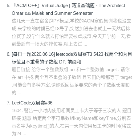
『ACM C++』Virtual Judge | 两道基础题 - The Architect
Omar && Malek and Summer Semester
这几天一直在宿舍跑PY模型,学校的ACM寒假集训我也没去
成,来学校的时候已经18号了,突然加进去也就上一天然后排
位赛了,没学什么就去打怕是要被虐成渣,今天开学前一天,看
到最后有一场大的排位赛,就上去试 ...
[每日一题2020.06.16] leetcode双周赛T3 5423 找两个和为目
标值且不重叠的子数组 DP, 前缀和
题目链接 给你一个整数数组 arr 和一个整数值 target . 请你
在 arr 中找 两个互不重叠的子数组 且它们的和都等于 target
.可能会有多种方案,请你返回满足要求的两个子数组长度和
的 ...
LeetCode双周赛#36
1604. 警告一小时内使用相同员工卡大于等于三次的人 题目
链接 题意 给定两个字符串数组keyName和keyTime,分别表
示名字为keytime[i]的人,在某一天内使用员工卡的时间(格式
为24 ...