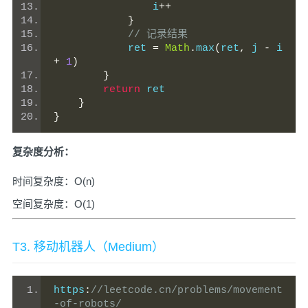
                i
++
}
// 记录结果
            ret 
=
Math
.
max
(
ret
,
 j 
-
 i 
+
1
)
}
return
 ret
}
}
复杂度分析：
时间复杂度：O(n)
空间复杂度：O(1)
T3. 移动机器人（Medium）
https
:
//leetcode.cn/problems/movement
-of-robots/