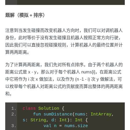
题解（模拟 + 排序）
注意到当发生碰撞而改变机器人方向时，我们可以对调机器人
身份，此时等价于没有发生碰撞且机器人按照正常方向行驶，
因此我们可以直接忽视碰撞规则，计算机器人的最终位置并计
算两两距离。
为了计算两两距离，我们先对所有点排序。由于两个机器人的
距离公式是 x - y，那么对于每个机器人 nums[i]，在距离公式
中它将作为 i 次 x 做加法，以及作为 (n -1 - i) 次 y 做解法，可
以枚举每个机器人对距离公式的贡献度而算出整体的两两距离
和。
class
Solution
{
    fun sumDistance
(
nums
:
IntArray
,
s
:
String
,
 d
:
Int
):
Int
{
        val n 
=
 nums
.
size