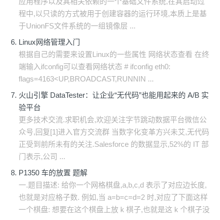
应用程序以及其相关依赖的一个基础文件系统,在其启动过
程中,以只读的方式被用于创建容器的运行环境,本质上是基
于UnionFS文件系统的一组镜像层 ...
Linux网络管理入门
根据自己的需要来设置Linux的一些属性 网络状态查看 在终
端输入ifconfig可以查看网络状态 # ifconfig eth0:
flags=4163<UP,BROADCAST,RUNNIN ...
火山引擎 DataTester：让企业“无代码”也能用起来的 A/B 实
验平台
更多技术交流.求职机会,欢迎关注字节跳动数据平台微信公
众号,回复[1]进入官方交流群 当数字化变革方兴未艾,无代码
正受到前所未有的关注.Salesforce 的数据显示,52%的 IT 部
门表示,公司 ...
P1350 车的放置 题解
一.题目描述: 给你一个网格棋盘,a,b,c,d 表示了对应边长度,
也就是对应格子数. 例如,当 a=b=c=d=2 时,对应了下面这样
一个棋盘: 想要在这个棋盘上放 k 棋子,也就是这 k 个棋子没