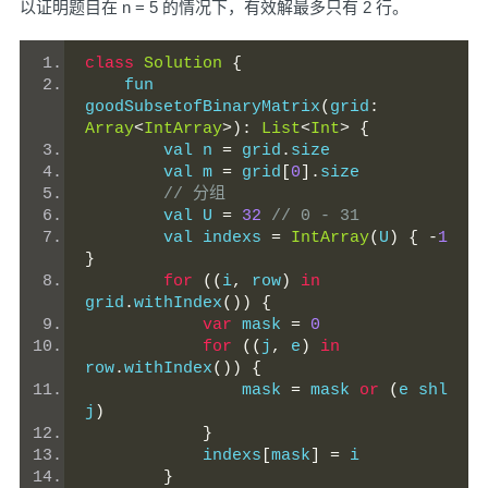
以证明题目在 n = 5 的情况下，有效解最多只有 2 行。
class
Solution
{
    fun 
goodSubsetofBinaryMatrix
(
grid
:
Array
<
IntArray
>):
List
<
Int
>
{
        val n 
=
 grid
.
size
        val m 
=
 grid
[
0
].
size
// 分组
        val U 
=
32
// 0 - 31
        val indexs 
=
IntArray
(
U
)
{
-
1
}
for
((
i
,
 row
)
in
grid
.
withIndex
())
{
var
 mask 
=
0
for
((
j
,
 e
)
in
row
.
withIndex
())
{
                mask 
=
 mask 
or
(
e shl 
j
)
}
            indexs
[
mask
]
=
 i
}