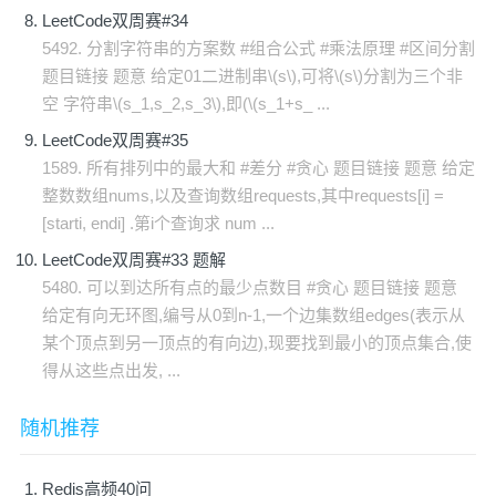
LeetCode双周赛#34
5492. 分割字符串的方案数 #组合公式 #乘法原理 #区间分割
题目链接 题意 给定01二进制串\(s\),可将\(s\)分割为三个非
空 字符串\(s_1,s_2,s_3\),即(\(s_1+s_ ...
LeetCode双周赛#35
1589. 所有排列中的最大和 #差分 #贪心 题目链接 题意 给定
整数数组nums,以及查询数组requests,其中requests[i] =
[starti, endi] .第i个查询求 num ...
LeetCode双周赛#33 题解
5480. 可以到达所有点的最少点数目 #贪心 题目链接 题意
给定有向无环图,编号从0到n-1,一个边集数组edges(表示从
某个顶点到另一顶点的有向边),现要找到最小的顶点集合,使
得从这些点出发, ...
随机推荐
Redis高频40问