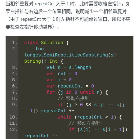
当相邻重复对 repeatCnt 大于 1 时，此时需要收缩左指针，如
果左指针与右边后一个位置相同，说明减少一个相邻重复对
（由于 repeatCnt 大于 1 时左指针不可能超过窗口，所以不需
要检查左指针移动越界）。
class
Solution
{
    fun 
longestSemiRepetitiveSubstring
(
s
:
String
):
Int
{
        val n 
=
 s
.
length
var
 ret 
=
0
var
 i 
=
0
var
 repeatCnt 
=
0
for
(
j 
in
0
until
 n
)
{
// 移动右指针
if
(
j 
>
0
&&
 s
[
j
]
==
 s
[
j 
-
1
])
 repeatCnt 
++
while
(
repeatCnt 
>
1
)
{
// 移动左指针
if
(
s
[
i
]
==
 s
[
i 
+
1
])
repeatCnt 
--