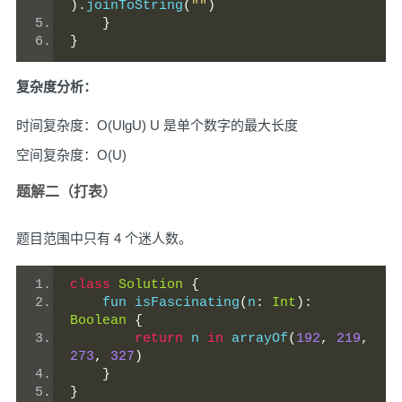
).
joinToString
(
""
)
}
}
复杂度分析：
时间复杂度：O(UlgU) U 是单个数字的最大长度
空间复杂度：O(U)
题解二（打表）
题目范围中只有 4 个迷人数。
class
Solution
{
    fun isFascinating
(
n
:
Int
):
Boolean
{
return
 n 
in
 arrayOf
(
192
,
219
,
273
,
327
)
}
}