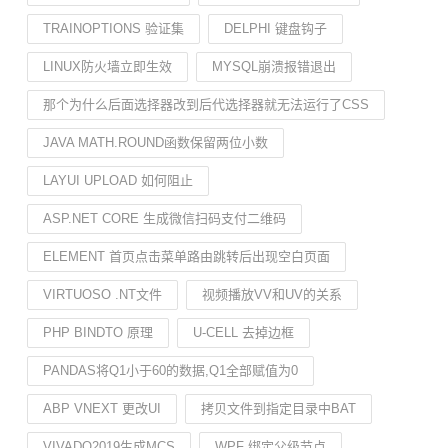
TRAINOPTIONS 验证集
DELPHI 键盘钩子
LINUX防火墙立即生效
MYSQL崩溃报错退出
那个为什么后面选择器改到后代选择器就无法运行了CSS
JAVA MATH.ROUND函数保留两位小数
LAYUI UPLOAD 如何阻止
ASP.NET CORE 生成微信扫码支付二维码
ELEMENT 首页点击菜单路由跳转后出现空白页面
VIRTUOSO .NT文件
视频播放VV和UV的关系
PHP BINDTO 原理
U-CELL 去掉边框
PANDAS将Q1小于60的数据,Q1全部赋值为0
ABP VNEXT 更改UI
拷贝文件到指定目录中BAT
VIVADO2019生成MCS
WPF 绑定父级节点