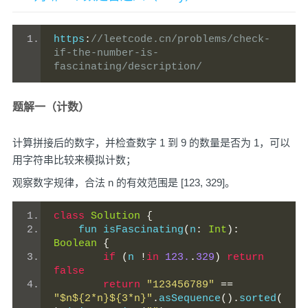
https
:
//leetcode.cn/problems/check-
if-the-number-is-
fascinating/description/
题解一（计数）
计算拼接后的数字，并检查数字 1 到 9 的数量是否为 1，可以
用字符串比较来模拟计数；
观察数字规律，合法 n 的有效范围是 [123, 329]。
class
Solution
{
    fun isFascinating
(
n
:
Int
):
Boolean
{
if
(
n 
!
in
123.
.
329
)
return
false
return
"123456789"
==
"$n${2*n}${3*n}"
.
asSequence
().
sorted
(