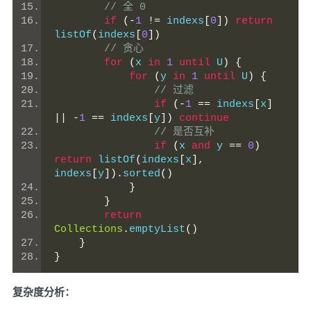
// 全 0
if
(-
1
!=
 indexs
[
0
])
return
listOf
(
indexs
[
0
])
// 贪心
for
(
x 
in
1
until
 U
)
{
for
(
y 
in
1
until
 U
)
{
// 过滤
if
(-
1
==
 indexs
[
x
]
||
-
1
==
 indexs
[
y
])
continue
// 是否互补
if
(
x 
and
 y 
==
0
)
return
 listOf
(
indexs
[
x
],
indexs
[
y
]).
sorted
()
}
}
return
Collections
.
emptyList
()
}
}
复杂度分析：