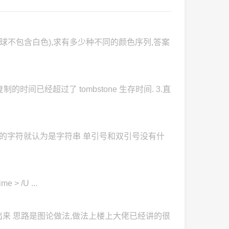
始球不包含白色),求有多少种不同的颜色序列,答案
间已经超过了 tombstone 生存时间. 3.直
号.多引号的字符就认为是字符串 单引号和双引号没有什
 > /U ...
的出来 思路是图论做法,做法上楼上大佬已经讲的很