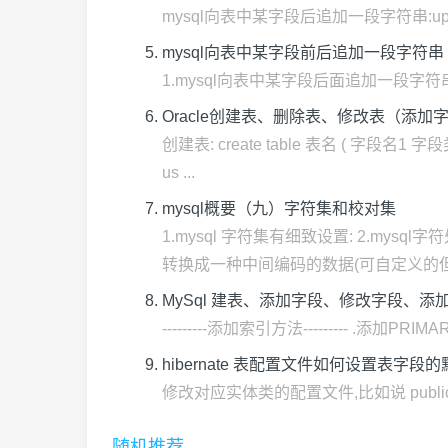
mysql向表中某字段后追加一段字符串:update tab
mysql向表中某字段前后追加一段字符串 concat(), tr
1.mysql向表中某字段后面追加一段字符串:update 
Oracle创建表、删除表、修改表（添
创建表: create table 表名 ( 字段名
us ...
mysql概要（九）字符集和校对集
1.mysql 字符集有细致设置: 2.m
转换成一种中间编码的数据(可自定义的但保
MySql 建表、添加字段、修改字段、添
---------添加索引方法--------- .添加PRIMA
hibernate 表配置文件如何设置表字段
修改对应实体类的配置文件,比如说 public class User
随机推荐