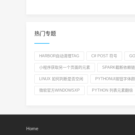
热门专题
HARBOR自动清理TAG
C# POST 符号
G
小程序获取另一个页面的元素
SPARK截断依赖链
LINUX 如何判断是否空闲
PYTHONUI按钮字体
微软官方WINDOWSXP
PYTHON 列表元素翻倍
Home