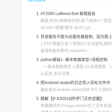
AT2000 Leftmost Ball 解题报告
题面 给你n种颜色的球,每个球有k个,把
对1e9+7取模 解法 设\(f(i,\;j)\) ...
目录服务不能与此服务器复制，因为距上一次
1.PDC数据正常 2.其他DC无法复制,
接强制复制即可 repadmin / ...
python基础1--基本数据类型+流程控制
一.基本数据类型 1.整型 int 就是整数
么区别,多引号用 ...
把Android studio的日志导入目标文件中
最好是在Android studio的命令行工具中进行命令操作. a
题解【[FJOI2018]所罗门王的宝藏】
本题解同步于luogu emmm切了近年