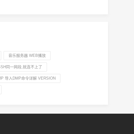
音乐服务器 WEB播放
SSH同一网段,就连不上了
MP 导入DMP命令详解 VERSION