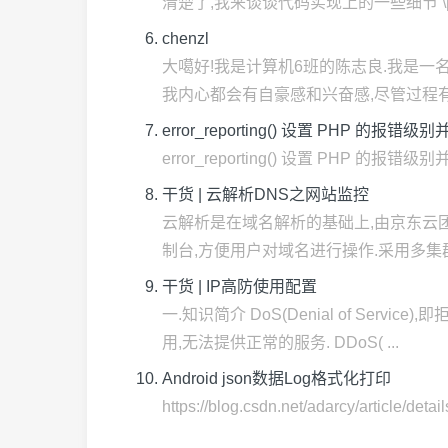
清楚了,我来谈谈代码实现上的一些细节 \[\tex
chenzl
大噶好!我是计算机6班的陈志良.我是一
我内心都会有自豪感和兴奋感,尽管过程有挫
error_reporting() 设置 PHP 的报
error_reporting() 设置 PHP 的报错级
干货 | 云解析DNS之网站监控
云解析是在域名解析的基础上,由京东云团
制台,方便用户对域名进行操作.采用多集群.多
干货 | IP高防使用配置
一.知识简介 DoS(Denial of S
用,无法提供正常的服务. DDoS( ...
Android json数据Log格式化打印
https://blog.csdn.net/adarcy/article/det