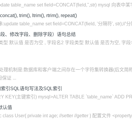
le_name set field=CONCAT(field,'',str) mysql 向表中某
im(), ltrim(), rtrim(), repeat()
table_name set field=CONCAT(field, '分隔符', str);/
加字段、修改字段、删除字段）语句总结
1 字段类型 默认值 是否为空 , 字段名2 字段类型 默认值 是否为空, 字段名3
ysql字符处理机制是:数据库和客户端之间存在一个字符集转换器(后
证 ...
加索引SQL语句写法及SQL索引
RY KEY(主键索引) mysql>ALTER TABLE `table_name` ADD PRIM
的默认值
{ private int age; //setter //getter } 配置文件 <property 