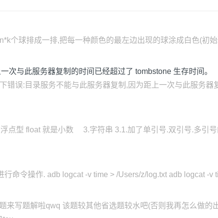
这n*k个球排成一排,把每一种颜色的最左边出现的球涂成白色(初
与此服务器复制的时间已经超过了 tombstone 生存时间。
报如下错误:目录服务不能与此服务器复制,因为距上一次与此服务器复制的时
 2.浮点型 float 就是小数 3.字符串 3.1.加了单引号.双引
db logcat -v time > /Users/z/log.txt adb logcat -v time
省选题来写题解啦qwq 该题较其他省选题较水吧(否则我再怎么做