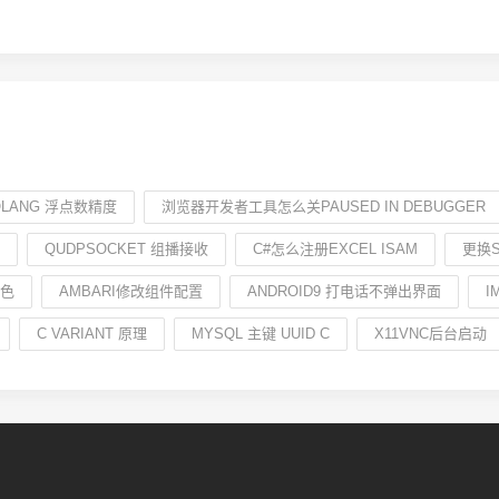
OLANG 浮点数精度
浏览器开发者工具怎么关PAUSED IN DEBUGGER
QUDPSOCKET 组播接收
C#怎么注册EXCEL ISAM
更换
颜色
AMBARI修改组件配置
ANDROID9 打电话不弹出界面
I
C VARIANT 原理
MYSQL 主键 UUID C
X11VNC后台启动