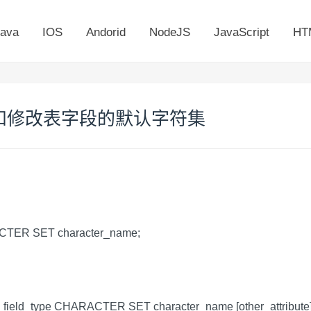
ava
IOS
Andorid
NodeJS
JavaScript
HT
集和修改表字段的默认字符集
TER SET character_name;
field_type CHARACTER SET character_name [other_attribute