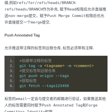
缀,例如
refs/for/refs/heads/BRANCH
.
refs/heads/BRANCH
作为补充, 赋予
Read
权限后允许直接推
送
non-merge
提交，赋予
Push Merge Commit
权限后也允
许直接提交一个
merge
提交.
Push Annotated Tag
允许推送
带注释的标签
到远程仓库, 标签必须带有
注释
.
#创建带注释的标签
git tag 
-
a 
<tagname>
-
m 
<comment>
#提交标签到远程仓库
git push origin 
--
tags
#获取标签
git fetch 
--
tags123456
标签的
email
一定会与提交者的邮箱进行验证，如果推送其他
人的标签需要同时赋予
Push Annotated Tag
和
Forge
Committer Identity
权限.