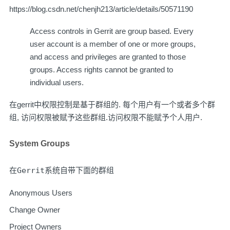
https://blog.csdn.net/chenjh213/article/details/50571190
Access controls in Gerrit are group based. Every
user account is a member of one or more groups,
and access and privileges are granted to those
groups. Access rights cannot be granted to
individual users.
在gerrit中权限控制是基于群组的. 每个用户有一个或者多个群
组, 访问权限被赋予这些群组.访问权限不能赋予个人用户.
System Groups
在
Gerrit系统
自带下面的群组
Anonymous Users
Change Owner
Project Owners