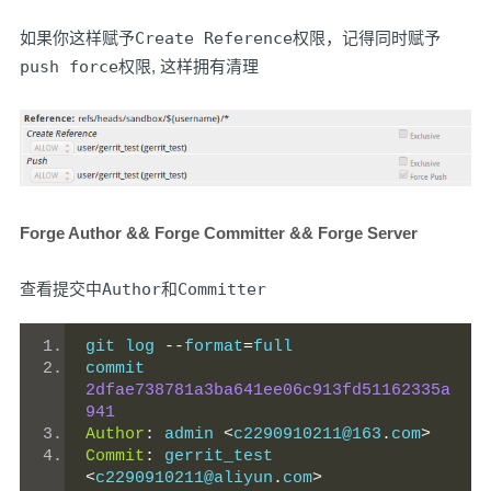
如果你这样赋予
Create Reference
权限，记得同时赋予
push force
权限, 这样拥有清理
Forge Author && Forge Committer && Forge Server
查看提交中
Author
和
Committer
git log 
--
format
=
full
commit 
2dfae738781a3ba641ee06c913fd51162335a
941
Author
:
 admin 
<
c2290910211@163
.
com
>
Commit
:
 gerrit_test 
<
c2290910211@aliyun
.
com
>