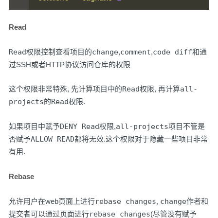
Read
Read
权限控制查看项目的
change
,
comment
,
code diff
和通
过SSH或者HTTP协议访问仓库的权限
这个权限非常特殊, 先计算项目中的
Read
权限, 再计算
all-
projects
的
Read
权限.
如果项目中赋予
DENY Read
权限,
all-projects
项目不管是
否赋予
ALLOW READ
都将无效.这个权限对于隐藏一些项目非常
有用.
Rebase
允许用户在web页面上进行
rebase changes
,
change
作者和
提交者可以通过页面进行
rebase changes
(尽管没有赋予