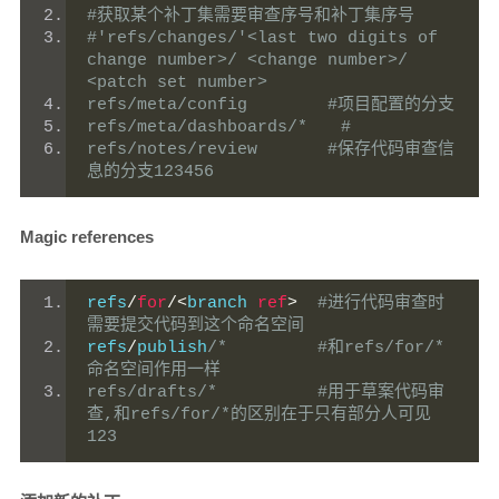
#获取某个补丁集需要审查序号和补丁集序号
#'refs/changes/'<last two digits of 
change number>/ <change number>/ 
<patch set number>
refs/meta/config        #项目配置的分支
refs/meta/dashboards/*　　#
refs/notes/review       #保存代码审查信
息的分支123456
Magic references
refs
/
for
/<
branch 
ref
>
#进行代码审查时
需要提交代码到这个命名空间
refs
/
publish
/*         #和refs/for/*
命名空间作用一样
refs/drafts/*          #用于草案代码审
查,和refs/for/*的区别在于只有部分人可见
123