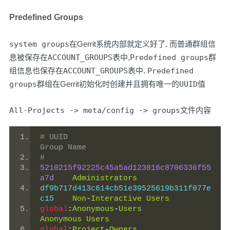
Predefined Groups
system groups
在Gerrit系统内部就定义好了, 而普通群组信
息被保存在
ACCOUNT_GROUPS
表中,
Predefined groups
群
组信息也保存在
ACCOUNT_GROUPS
表中.
Predefined
groups
群组在Gerrit初始化时创建并且拥有唯一的
UUID
值
All-Projects -> meta/config -> groups
文件内容
# UUID                                      
Group Name
#
5210215f92225c45a5ad123016c8706336f55
a7d
Administrators
df9b717d413c614cb51e39525619b311f077e
c15    
Non
-
Interactive
Users
global
:
Anonymous
-
Users
Anonymous
Users
global
:
Project
-
Owners