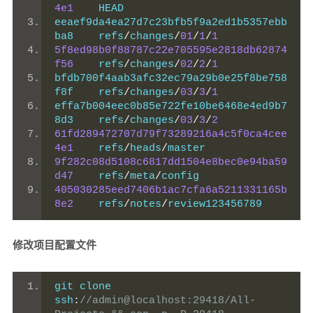
4e1
    HEAD
eeaef9da4ea27d7c23bfb5f9a2ed1b5357ebb
ba8    refs
/
changes
/
01
/
1
/
1
5f8ed98b0f88787c22e705595e2818db62874
f56
    refs
/
changes
/
02
/
2
/
1
bfdb700f4aab3afc32ec79a29b0e25f8be758
f8f    refs
/
changes
/
03
/
3
/
1
effa7b004eec0b85e722fe10be6468e4ed9b7
8d3    refs
/
changes
/
03
/
3
/
2
61fd289472707d79f73289216a4c5f0ca4cee
4e1
    refs
/
heads
/
master
9f282c08d5108c6817dd1504e8bec0e94ba59
d47
    refs
/
meta
/
config
405030285eed7406b1ac7cfa6a5211331165b
8e2
    refs
/
notes
/
review123456789
修改项目配置文件
git clone 
ssh
:
//admin@localhost:29418/All-