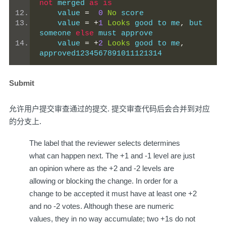
not
 merged 
as
is
    value 
=
0
No
 score
    value 
=
+
1
Looks
 good to me
,
 but 
someone 
else
 must approve
    value 
=
+
2
Looks
 good to me
,
approved1234567891011121314
Submit
允许用户提交审查通过的提交. 提交审查代码后会合并到对应
的分支上.
The label that the reviewer selects determines
what can happen next. The +1 and -1 level are just
an opinion where as the +2 and -2 levels are
allowing or blocking the change. In order for a
change to be accepted it must have at least one +2
and no -2 votes. Although these are numeric
values, they in no way accumulate; two +1s do not