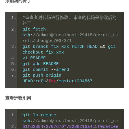
添加新的补丁
#审查者对代码进行修改, 审查的代码是修改后的
补丁
git fetch 
ssh
:
//admin@localhost:29418/gerrit_ci 
refs/changes/03/3/1
git branch fix_xxx FETCH_HEAD 
&&
 git 
checkout fix_xxx
vi README
git add README
git commit 
--
amend
git push origin 
HEAD
:
refs
/
for
/
master1234567
查看远程引用
git ls
-
remote 
ssh
:
//admin@localhost:29418/gerrit_ci
61fd289472707d79f73289216a4c5f0ca4cee