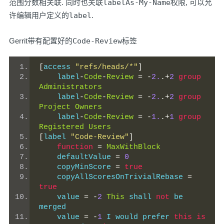
范围分数相关联. 同时也关联
labelAs-My-Name
权限, 可以允
许编辑用户定义的
label
.
Gerrit带有配置好的
Code-Review
标签
[
access 
"refs/heads/*"
]
    label
-
Code
-
Review
=
-
2.
.+
2
group
Administrators
    label
-
Code
-
Review
=
-
2.
.+
2
group
Project
Owners
    label
-
Code
-
Review
=
-
1.
.+
1
group
Registered
Users
[
label 
"Code-Review"
]
function
=
MaxWithBlock
    defaultValue 
=
0
    copyMinScore 
=
true
    copyAllScoresOnTrivialRebase 
=
true
    value 
=
-
2
This
 shall 
not
 be 
merged
    value 
=
-
1
 I would prefer 
this
is