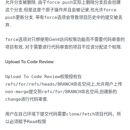
允许分支被删除. 由于
force push
实际上删除分支后会创建
这个分支,但是这是个原子操作并且会被记录,也允许
force
push
更新分支. 带有
force
选项会导致项目历史中的提交被丢
弃.
force
选项对只想使用Gerrit访问权限功能而不需要代码审查的
项目有效, 对于需要进行代码审查的项目不应该分配这个权限.
Upload To Code Review
Upload To Code Review
权限授权在
refs/for/refs/heads/BRANCH
命名空间上,允许用户上传
non-merge
提交到
refs/for/BRANCH
命名空间,创建新的
change
进行代码审查.
用户在自己环境下提交代码需要
clone/fetch
项目代码，所
以必须赋予
Read
权限