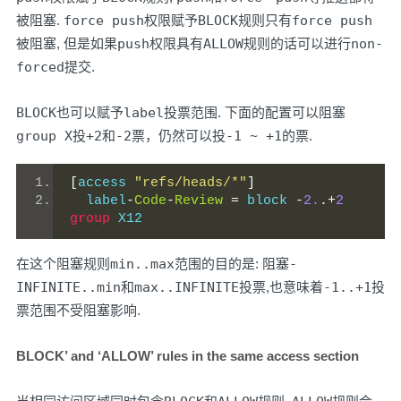
被阻塞.
force push
权限赋予
BLOCK
规则只有
force push
被阻塞, 但是如果
push
权限具有
ALLOW
规则的话可以进行
non-
forced
提交.
BLOCK
也可以赋予
label
投票范围. 下面的配置可以阻塞
group X
投
+2
和
-2
票，仍然可以投
-1 ~ +1
的票.
[
access 
"refs/heads/*"
]
  label
-
Code
-
Review
=
 block 
-
2.
.+
2
group
 X12
在这个阻塞规则
min..max
范围的目的是: 阻塞
-
INFINITE..min
和
max..INFINITE
投票,也意味着
-1..+1
投
票范围不受阻塞影响.
BLOCK’ and ‘ALLOW’ rules in the same access section