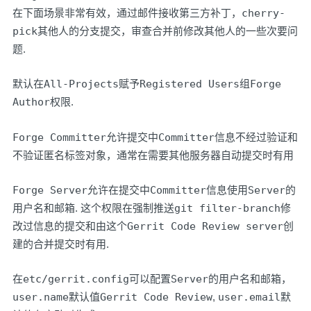
在下面场景非常有效，通过邮件接收第三方补丁，
cherry-
pick
其他人的分支提交，审查合并前修改其他人的一些次要问
题.
默认在
All-Projects
赋予
Registered Users
组
Forge
Author
权限.
Forge Committer
允许提交中
Committer
信息不经过验证和
不验证匿名标签对象，通常在需要其他服务器自动提交时有用
Forge Server
允许在提交中
Committer
信息使用
Server
的
用户名和邮箱. 这个权限在强制推送
git filter-branch
修
改过信息的提交和由这个
Gerrit Code Review server
创
建的合并提交时有用.
在
etc/gerrit.config
可以配置
Server
的用户名和邮箱，
user.name
默认值
Gerrit Code Review
,
user.email
默