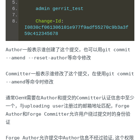
    admin gerrit_test
Change
-
Id
:
I0830cf061306101e977f9adf55270c9b3a3f
59c412345678
Author
一般表示谁创建了这个提交，也可以用
git commit
--amend --reset-author
等命令修改
Committer
一般表示谁修改了这个提交，在使用
git commit
--amend
等命令时修改
通常Gerrit需要在
Author
和提交的
Committer
认证信息中至少
一个，与
uploading user
注册过的邮箱地址匹配，
Forge
Author
和
Forge Committer
允许用户绕过提交时的身份验
证
Forge Author
允许提交中
Author
信息不经过验证, 这个权限