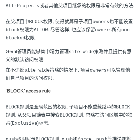
All-Projects
或者其他父项目继承的权限是非常有效的方法.
在父项目中
BLOCK
权限, 使得就算是子项目
owners
也不能设置
block
权限为
ALLOW
. 尽管这样, 也应该保留
owners
所有
non-
blocked
权限.
Gerrit管理员能够集中精力管理
site wide
策略并且提供有意
义的默认访问权限.
在不违反
site wide
策略的情况下, 项目
owners
可以管理他
们自己项目的访问权限.
‘BLOCK’ access rule
BLOCK
规则是全局范围的权限. 子项目不能重载继承的
BLOCK
规则. 从父项目链表中搜索
BLOCK
规则, 忽略在访问区域中的独
占(
Exclusive
)标志.
push
权限赋予
BLOCK
规则,
push
和
force push
等推送都将