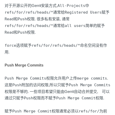
对于开源公开的Gerrit安装方式,
All-Projects
中
refs/for/refs/heads/*
通常给
Registered Users
赋予
Read
和
Push
权限. 很多私有安装, 通常
refs/for/refs/heads/*
通常给
all users
简单的赋予
Read
和
Push
权限.
force
选项赋予
refs/for/refs/heads/*
命名空间没有作
用.
Push Merge Commits
Push Merge Commits
权限允许用户上传
merge commits
.
这是
Push
附加的访问权限,所以只赋予
Push Merge Commits
权限是不够的. 一些项目希望只能由Gerrit自动合并提交, 可以
通过只赋予
Push
权限而不赋予
Push Merge Commit
权限.
赋予
Push Merge Commit
权限通常必须以
refs/for/
为前