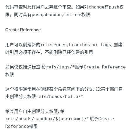
代码审查时允许用户丢弃这个审查。如果对
change
有
push
权
限，同时具有
push
,
abandon
,
restore
权限
Create Reference
用户可以创建新的
references
,
branches or tags
, 创建
时引用必须不存在，不能删除已经创建的引用
如果仅仅推送标签,给
refs/tags/*
赋予
Create Reference
权限
这个权限通常用在创建某个命名空间下的分支, 如:某个部门自
由创建分支权限
refs/heads/hello/*
给某用户自由创建分支权限, 给
refs/heads/sandbox/${username}/*
赋予
Create
Reference
权限