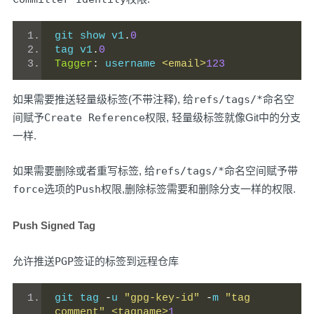
git show v1
.
0
tag v1
.
0
Tagger
:
 username 
<email>
123
如果需要推送
轻量级标签
(
不带注释
), 给
refs/tags/*
命名空
间赋予
Create Reference
权限, 轻量级标签就像Git中的分支
一样.
如果需要删除或者重写标签, 给
refs/tags/*
命名空间赋予
带
force选项的Push
权限,删除标签需要和删除分支一样的权限.
Push Signed Tag
允许推送
PGP签证
的标签到远程仓库
git tag 
-
u 
"gpg-key-id"
-
m 
"tag 
comment"
<tagname>
1