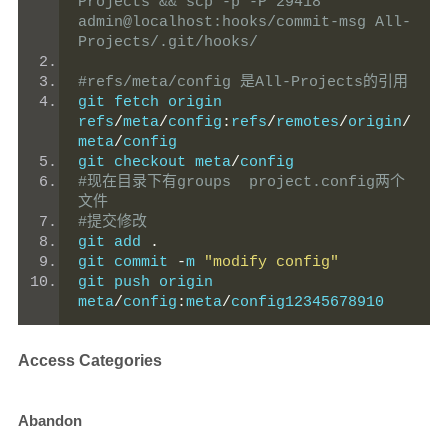
Projects && scp -p -P 29418 
admin@localhost:hooks/commit-msg All-
Projects/.git/hooks/
#refs/meta/config 是All-Projects的引用
git fetch origin 
refs
/
meta
/
config
:
refs
/
remotes
/
origin
/
meta
/
config
git checkout meta
/
config
#现在目录下有groups  project.config两个
文件
#提交修改
git add 
.
git commit 
-
m 
"modify config"
git push origin 
meta
/
config
:
meta
/
config12345678910
Access Categories
Abandon