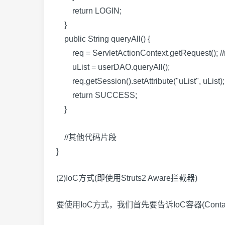
return LOGIN;
}
public String queryAll() {
req = ServletActionContext.getRequ
uList = userDAO.queryAll();
req.getSession().setAttribute("uList", uList)
return SUCCESS;
}
//其他代码片段
}
(2)IoC方式(即使用Struts2 Aware拦截器)
要使用IoC方式，我们首先要告诉IoC容器(Co