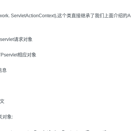
ny.webwork. ServletActionContext),这个类直接继承了我们上面介
HTTPservlet请求对象
 HTTPservlet相应对象
文信息
下文
相关对象: