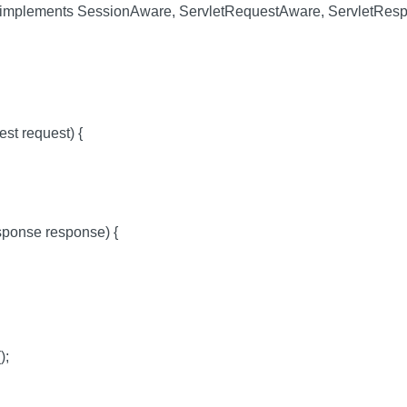
rt implements SessionAware, ServletRequestAware, ServletRes
est request) {
sponse response) {
);