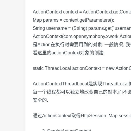
ActionContext context = ActionContext.getConte
Map params = context.getParameters();
String username = (String) params.get("userna
ActionContext(com.opensymphony
是Action在执行时需要用到的对象. 一般情况, 我们的Action
看这里的actionContext对象的创建:
static ThreadLocal actionContext = new Action
ActionContextThreadLocal是实现T
每一个线程都可以独立地改变自己的副本,而不会和
安全的.
通过ActionContext取得HttpSession: Map session =