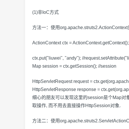
(1)非IoC方式
方法一：使用org.apache.struts2.ActionC
ActionContext ctx = ActionContext.getContext();
ctx.put("liuwei", "andy"); //request.setAttribute("
Map session = ctx.getSession(); //session
HttpServletRequest request = ctx.get(org.apa
HttpServletResponse response = ctx.get(org.
细心的朋友可以发现这里的session是个Map对象,
取操作, 而不用去直接操作HttpSession对象.
方法二：使用org.apache.struts2.ServletAction