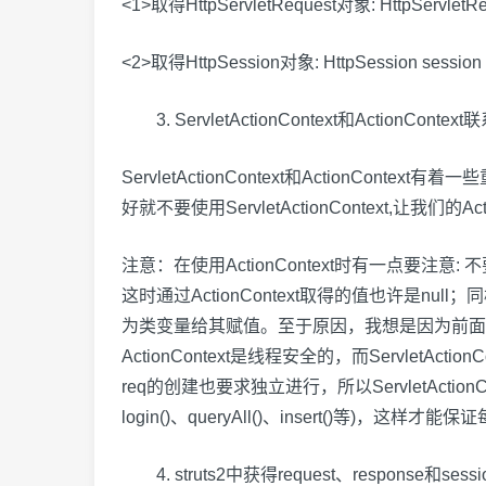
<1>取得HttpServletRequest对象: HttpServletReque
<2>取得HttpSession对象: HttpSession session = S
3. ServletActionContext和ActionContext
ServletActionContext和ActionCon
好就不要使用ServletActionContext,让我们的
注意：在使用ActionContext时有一点要注意: 不要在
这时通过ActionContext取得的值也许是null；同样，H
为类变量给其赋值。至于原因，我想是因为前面讲到的static T
ActionContext是线程安全的，而ServletAct
req的创建也要求独立进行，所以ServletActi
login()、queryAll()、insert()等)，
4. struts2中获得request、response和sessi