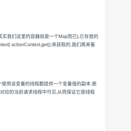
作是一个容器(其实我们这里的容器就是一个Map而已),它存放的
ext) actionContext.get();来获取的.我们再来看
量",它为每一个使用该变量的线程都提供一个变量值的副本,使
只会在对应的当前请求线程中可见,从而保证它是线程