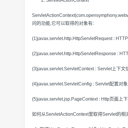
2. ServletActionContext
ServletActionContext(com.opensympho
问的功能,它可以取得的对象有:
(1)javax.servlet.http.HttpServletRequest : 
(2)javax.servlet.http.HttpServletResponse :
(3)javax.servlet.ServletContext : Servlet上下
(4)javax.servlet.ServletConfig : Servlet配置对象
(5)javax.servlet.jsp.PageContext : Http页面上
如何从ServletActionContext里取得Servlet的