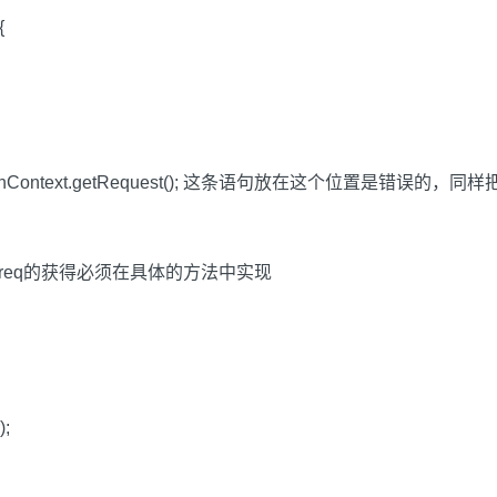
 {
 = ServletActionContext.getRequest(); 这条语句放在这
est(); //req的获得必须在具体的方法中实现
);