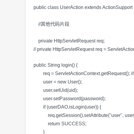
public class UserAction extends ActionSupport
//其他代码片段
private HttpServletRequest req;
// private HttpServletRequest req
public String login() {
req = ServletActionContext.getRequ
user = new User();
user.setUid(uid);
user.setPassword(password);
if (userDAO.isLogin(user)) {
req.getSession().setAttribute("user", user
return SUCCESS;
}