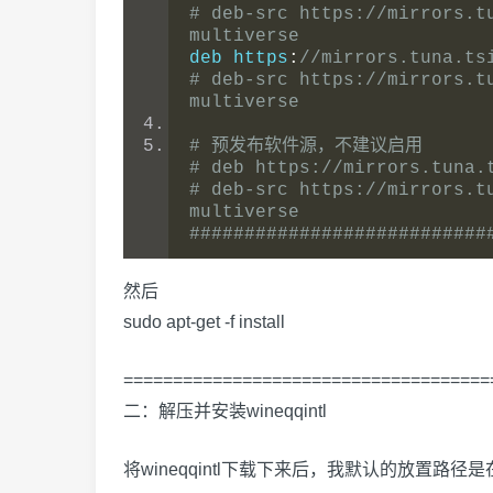
# deb-src https://mirrors.t
multiverse
deb https
:
//mirrors.tuna.ts
# deb-src https://mirrors.t
multiverse
# 预发布软件源，不建议启用
# deb https://mirrors.tuna.
# deb-src https://mirrors.t
multiverse
###########################
然后
sudo apt-get -f install
=====================================
二：解压并安装wineqqintl
将wineqqintl下载下来后，我默认的放置路径是在"