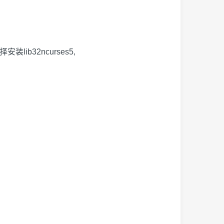
ib32ncurses5,