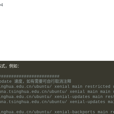
v4
格式，例如：
########################
update 速度，如有需要可自行取消注释
inghua.edu.cn/ubuntu/ xenial main restricted 
una.tsinghua.edu.cn/ubuntu/ xenial main main 
inghua.edu.cn/ubuntu/ xenial-updates main res
una.tsinghua.edu.cn/ubuntu/ xenial-updates mai
inghua.edu.cn/ubuntu/ xenial-backports main r