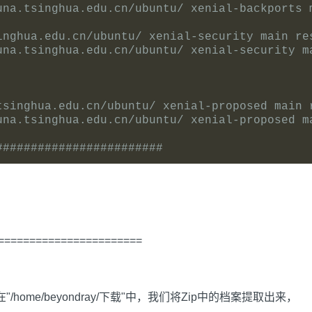
una.tsinghua.edu.cn/ubuntu/ xenial-backports m
inghua.edu.cn/ubuntu/ xenial-security main re
una.tsinghua.edu.cn/ubuntu/ xenial-security ma
tsinghua.edu.cn/ubuntu/ xenial-proposed main 
una.tsinghua.edu.cn/ubuntu/ xenial-proposed ma
########################
=======================
/home/beyondray/下载"中，我们将Zip中的档案提取出来，