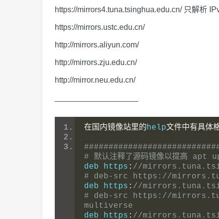
https://mirrors4.tuna.tsinghua.edu.cn/
只解析 IP
https://mirrors.ustc.edu.cn/
http://mirrors.aliyun.com/
http://mirrors.zju.edu.cn/
http://mirror.neu.edu.cn/
___________________
在国内镜像站里的
help
文件中有具体
###########################
# 默认注释了源码镜像以提高 apt 
deb https
:
//mirrors.tuna.ts
# deb-src https://mirrors.t
deb https
:
//mirrors.tuna.ts
# deb-src https://mirrors.t
multiverse
deb https
:
//mirrors.tuna.ts