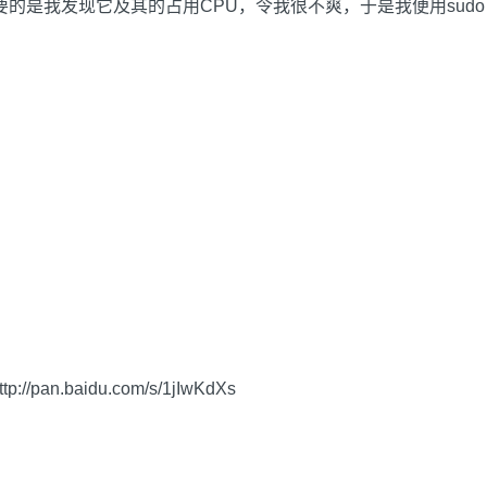
我发现它及其的占用CPU，令我很不爽，于是我便用sudo dpkg
。
ttp://pan.baidu.com/s/1jIwKdXs