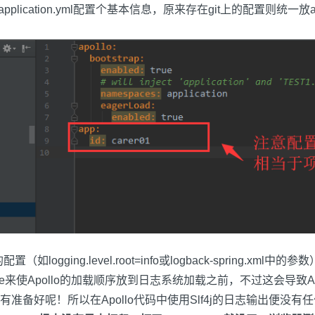
plication.yml配置个基本信息，原来存在git上的配置则统一放ap
logging.level.root=info或logback-spring.xm
d.enabled=true来使Apollo的加载顺序放到日志系统加载之前，不
准备好呢！所以在Apollo代码中使用Slf4j的日志输出便没有任何内