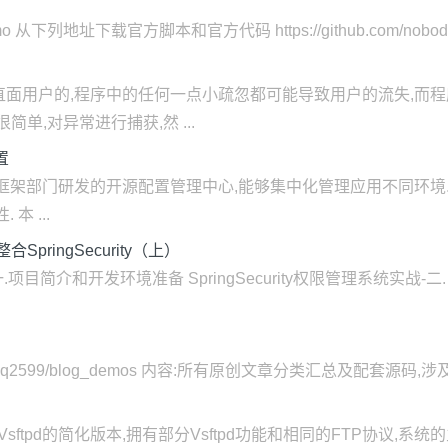
o 从下列地址下载官方脚本和官方代码 https://github.com/nobodyiam/ap
直面用户的,程序中的任何一点小疏忽都可能导致用户的流失,而
单,对异常进行捕获,然 ...
置
波罗)是携程框架部门研发的开源配置管理中心,能够集中化管理应用不同
本 ...
SpringSecurity（上）
-一.项目简介和开发环境准备 SpringSecurity权限管理系统实战-二.
om/zq2599/blog_demos 内容:所有原创文章分类汇总及配套源码,涉及Java.
的Vsftpd的简化版本,拥有部分Vsftpd功能和相同的FTP协议