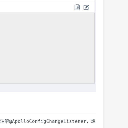
@ApolloConfigChangeListener
注解
，想