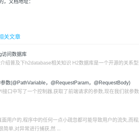
全的，文档地址：
更多相关文章
ing访问数据库
的介绍普及下h2database相关知识 H2数据库是一个开源的关系型
PathVariable，@RequestParam，@RequestBody)
ful风格API接口中写了一个控制器,获取了前端请求的参数,现在我们就
直面用户的,程序中的任何一点小疏忽都可能导致用户的流失,而
单,对异常进行捕获,然 ...