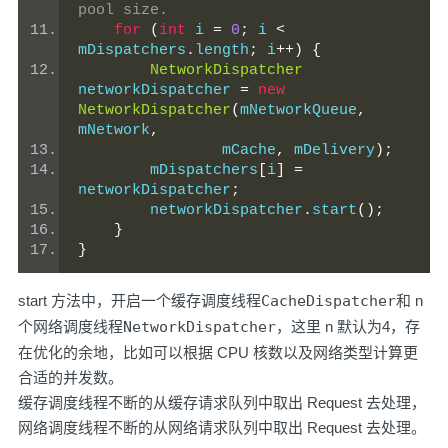
pool size.
for
(
int
 i 
=
0
;
 i 
<
mDispatchers
.
length
;
 i
++)
{
NetworkDispatcher
networkDispatcher 
=
new
NetworkDispatcher
(
mNetworkQueue
,
mNetwork
,
                mCache
,
 mDelivery
);
        mDispatchers
[
i
]
=
networkDispatcher
;
        networkDispatcher
.
start
();
}
}
start 方法中，开启一个缓存调度线程
CacheDispatcher
和 n
个网络调度线程
NetworkDispatcher
，这里 n 默认为4，存
在优化的余地，比如可以根据 CPU 核数以及网络类型计算更
合适的并发数。
缓存调度线程不断的从缓存请求队列中取出 Request 去处理，
网络调度线程不断的从网络请求队列中取出 Request 去处理。