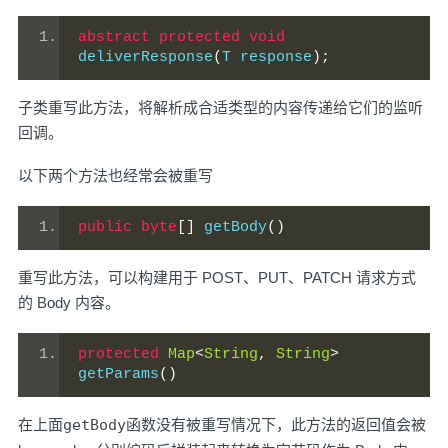
abstract
protected
void
deliverResponse
(
T response
);
子类重写此方法，将解析成合适类型的内容传递给它们的监听
回调。
以下两个方法也经常会被重写
public
byte
[]
 getBody
()
重写此方法，可以构建用于 POST、PUT、PATCH 请求方式
的 Body 内容。
protected
Map
<
String
,
String
>
getParams
()
在上面
getBody
函数没有被重写情况下，此方法的返回值会被