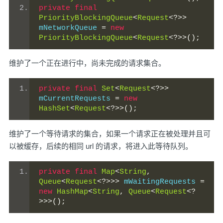
private
final
PriorityBlockingQueue
<
Request
<?>>
mNetworkQueue 
=
new
PriorityBlockingQueue
<
Request
<?>>();
维护了一个正在进行中，尚未完成的请求集合。
private
final
Set
<
Request
<?>>
mCurrentRequests 
=
new
HashSet
<
Request
<?>>();
维护了一个等待请求的集合，如果一个请求正在被处理并且可
以被缓存，后续的相同 url 的请求，将进入此等待队列。
private
final
Map
<
String
,
Queue
<
Request
<?>>>
 mWaitingRequests 
=
new
HashMap
<
String
,
Queue
<
Request
<?
>>>();