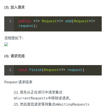
(3). 加入请求
public
<
T
>
Request
<
T
>
 add
(
Request
<
T
>
request
);
流程图如下：
(4). 请求完成
void
 finish
(
Request
<?>
 request
)
Request 请求结束
(1). 首先从正在进行中请求集合
mCurrentRequests
中移除该请求。
(2). 然后查找请求等待集合
mWaitingRequests