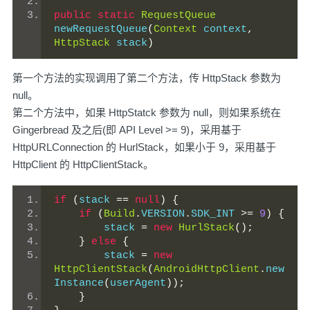
public
static
RequestQueue
newRequestQueue
(
Context
 context
,
HttpStack
 stack
)
第一个方法的实现调用了第二个方法，传 HttpStack 参数为
null。
第二个方法中，如果 HttpStatck 参数为 null，则如果系统在
Gingerbread 及之后(即 API Level >= 9)，采用基于
HttpURLConnection 的 HurlStack，如果小于 9，采用基于
HttpClient 的 HttpClientStack。
if
(
stack 
==
null
)
{
if
(
Build
.
VERSION
.
SDK_INT 
>=
9
)
{
        stack 
=
new
HurlStack
();
}
else
{
        stack 
=
new
HttpClientStack
(
AndroidHttpClient
.
new
Instance
(
userAgent
));
}