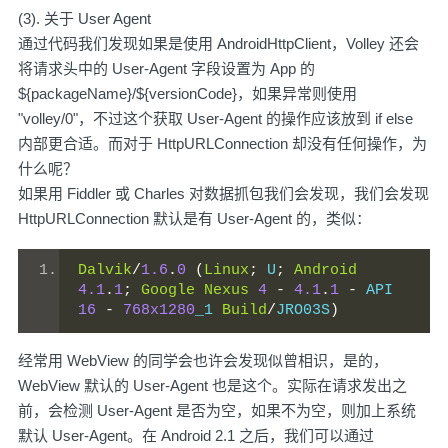
(3). 关于 User Agent
通过代码我们发现如果是使用 AndroidHttpClient，Volley 还会
将请求头中的 User-Agent 字段设置为 App 的
${packageName}/${versionCode}，如果异常则使用
"volley/0"，不过这个获取 User-Agent 的操作应该放到 if else
内部更合适。而对于 HttpURLConnection 却没有任何操作，为
什么呢？
如果用
Fiddler 或 Charles
对数据抓包我们会发现，我们会发现
HttpURLConnection 默认是有 User-Agent 的，类似：
Dalvik
/
1.6
.
0
(
Linux
;
 U
;
Android
4.1
.
1
;
Google
Nexus
4
-
4.1
.
1
-
 API 
16
-
768x1280
_1 
Build
/
JRO03S
)
经常用 WebView 的同学会也许会发现似曾相识，是的，
WebView 默认的 User-Agent 也是这个。实际在请求发出之
前，会检测 User-Agent 是否为空，如果不为空，则加上系统
默认 User-Agent。在 Android 2.1 之后，我们可以通过