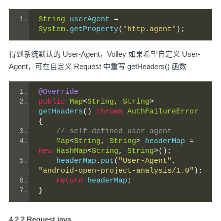
String
 userAgent 
=
System
.
getProperty
(
"http.agent"
);
得到系统默认的 User-Agent，Volley 如果希望自定义 User-
Agent，可在自定义 Request 中重写 getHeaders() 函数
@Override
public
Map
<
String
,
String
>
getHeaders
()
throws
AuthFailureError
{
// self-defined user agent
Map
<
String
,
String
>
 headerMap 
=
new
HashMap
<
String
,
String
>();
    headerMap
.
put
(
"User-Agent"
,
"android-open-project-analysis/1.0"
);
return
 headerMap
;
}
4.2.2 Request.java