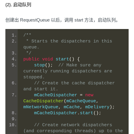
(2). 启动队列
创建出 RequestQueue 以后，调用 start 方法，启动队列。
/**
 * Starts the dispatchers in this 
queue.
 */
public
void
 start
()
{
    stop
();
// Make sure any 
currently running dispatchers are 
stopped.
// Create the cache dispatcher 
and start it.
    mCacheDispatcher 
=
new
CacheDispatcher
(
mCacheQueue
,
mNetworkQueue
,
 mCache
,
 mDelivery
);
    mCacheDispatcher
.
start
();
// Create network dispatchers 
(and corresponding threads) up to the 