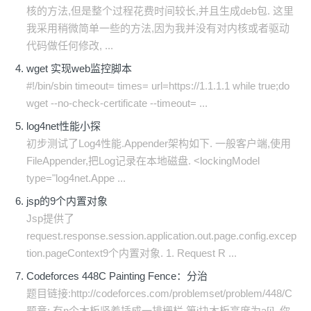
核的方法,但是整个过程花费时间较长,并且生成deb包. 这里
我采用稍微简单一些的方法,因为我并没有对内核或者驱动
代码做任何修改, ...
wget 实现web监控脚本
#!/bin/sbin timeout= times= url=https://1.1.1.1 while true;do
wget --no-check-certificate --timeout= ...
log4net性能小探
初步测试了Log4性能.Appender架构如下. 一般客户端,使用
FileAppender,把Log记录在本地磁盘. <lockingModel
type="log4net.Appe ...
jsp的9个内置对象
Jsp提供了
request.response.session.application.out.page.config.excep
tion.pageContext9个内置对象. 1. Request R ...
Codeforces 448C Painting Fence：分治
题目链接:http://codeforces.com/problemset/problem/448/C
题意: 有n个木板竖着插成一排栅栏,第i块木板高度为a[i]. 你