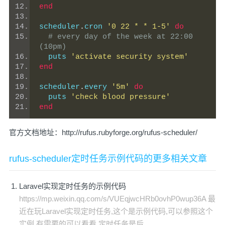
end
scheduler
.
cron 
'0 22 * * 1-5'
do
# every day of the week at 22:00 
(10pm)
  puts 
'activate security system'
end
scheduler
.
every 
'5m'
do
  puts 
'check blood pressure'
end
官方文档地址：
http://rufus.rubyforge.org/rufus-scheduler/
rufus-scheduler定时任务示例代码的更多相关文章
Laravel实现定时任务的示例代码
https://mp.weixin.qq.com/s/VUEqjwcHRb0ovhP0wup36A 最
近在玩Laravel实现定时任务,这个是示例代码,可以参照这个
实例.有需要的可以看看 定时任务是后 ...