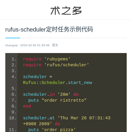
rufus-scheduler定时任务示例代码
zhangsai
2024-10-30 01:35:46
原文
require
'rubygems'
require
'rufus/scheduler'
scheduler 
=
Rufus
::
Scheduler
.
start_new
scheduler
.
in
'20m'
do
  puts 
"order ristretto"
end
scheduler
.
at 
'Thu Mar 26 07:31:43 
+0900 2009'
do
  puts 
'order pizza'