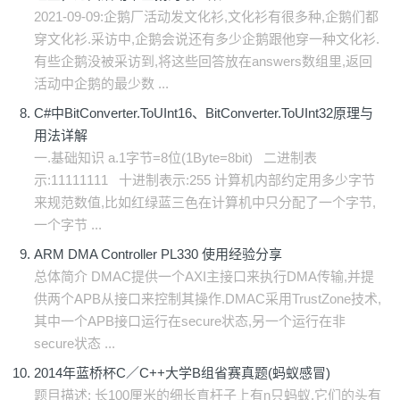
2021-09-09:企鹅厂活动发文化衫,文化衫有很多种,企鹅们都
穿文化衫.采访中,企鹅会说还有多少企鹅跟他穿一种文化衫.
有些企鹅没被采访到,将这些回答放在answers数组里,返回
活动中企鹅的最少数 ...
C#中BitConverter.ToUInt16、BitConverter.ToUInt32原理与
用法详解
一.基础知识 a.1字节=8位(1Byte=8bit) 二进制表
示:11111111 十进制表示:255 计算机内部约定用多少字节
来规范数值,比如红绿蓝三色在计算机中只分配了一个字节,
一个字节 ...
ARM DMA Controller PL330 使用经验分享
总体简介 DMAC提供一个AXI主接口来执行DMA传输,并提
供两个APB从接口来控制其操作.DMAC采用TrustZone技术,
其中一个APB接口运行在secure状态,另一个运行在非
secure状态 ...
2014年蓝桥杯C／C++大学B组省赛真题(蚂蚁感冒)
题目描述: 长100厘米的细长直杆子上有n只蚂蚁.它们的头有