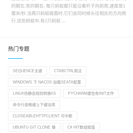
的朝左,有的朝右. 每只蚂蚁都只能沿着杆子向前爬,速度是1
厘米/秒.当两只蚂蚁碰面时,它们会同时掉头往相反的方向爬
行.这些蚂蚁中,有1只蚂蚁 ...
热门专题
SEQUENCE主键
CTABCTRL用法
WINDOWS 下 NACOS 加载SEATA配置
LINUX伪静态规则转换IIS
PYCHARM建包有INIT文件
命令行退格键上下键没用
CLOSEABLEHTTPCLIENT 可中断
UBUNTU GIT CLONE 慢
C# INT数组赋值