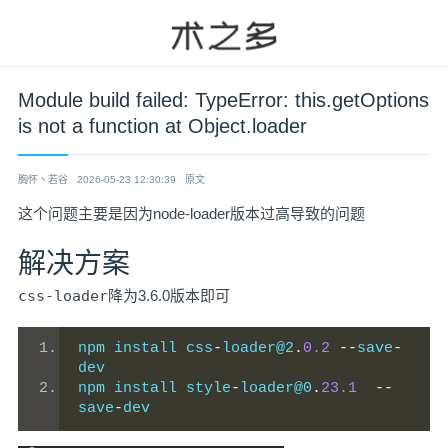
Module build failed: TypeError: this.getOptions
is not a function at Object.loader
胸怀丶若谷
2026-05-23 12:30:39
原文
这个问题主要是因为node-loader版本过高导致的问题
解决方案
css-loader
降为3.6.0版本即可
npm install css
-
loader@2
.
0.2
--
save
-
dev
npm install style
-
loader@0
.
23.1
--
save
-
dev