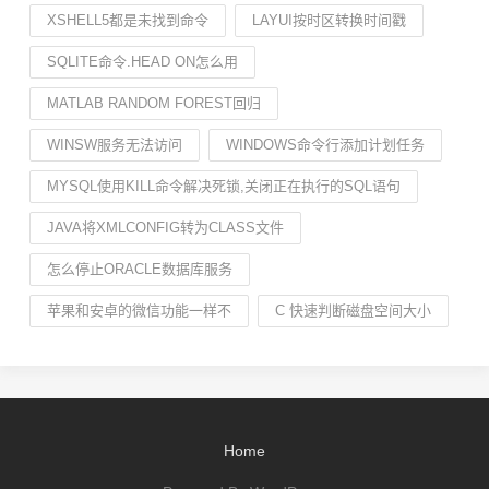
XSHELL5都是未找到命令
LAYUI按时区转换时间戳
SQLITE命令.HEAD ON怎么用
MATLAB RANDOM FOREST回归
WINSW服务无法访问
WINDOWS命令行添加计划任务
MYSQL使用KILL命令解决死锁,关闭正在执行的SQL语句
JAVA将XMLCONFIG转为CLASS文件
怎么停止ORACLE数据库服务
苹果和安卓的微信功能一样不
C 快速判断磁盘空间大小
Home