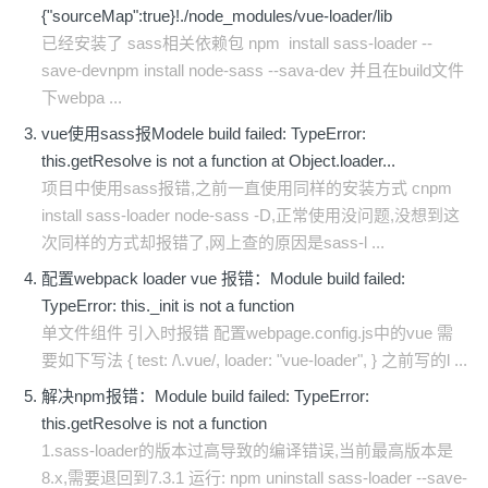
{"sourceMap":true}!./node_modules/vue-loader/lib
已经安装了 sass相关依赖包 npm install sass-loader --
save-devnpm install node-sass --sava-dev 并且在build文件
下webpa ...
vue使用sass报Modele build failed: TypeError:
this.getResolve is not a function at Object.loader...
项目中使用sass报错,之前一直使用同样的安装方式 cnpm
install sass-loader node-sass -D,正常使用没问题,没想到这
次同样的方式却报错了,网上查的原因是sass-l ...
配置webpack loader vue 报错：Module build failed:
TypeError: this._init is not a function
单文件组件 引入时报错 配置webpage.config.js中的vue 需
要如下写法 { test: /\.vue/, loader: "vue-loader", } 之前写的l ...
解决npm报错：Module build failed: TypeError:
this.getResolve is not a function
1.sass-loader的版本过高导致的编译错误,当前最高版本是
8.x,需要退回到7.3.1 运行: npm uninstall sass-loader --save-