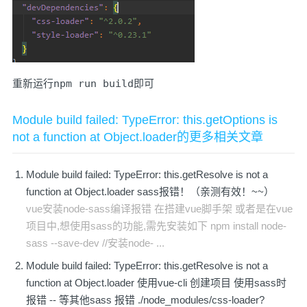
重新运行
npm run build
即可
Module build failed: TypeError: this.getOptions is
not a function at Object.loader的更多相关文章
Module build failed: TypeError: this.getResolve is not a
function at Object.loader sass报错！（亲测有效！~~）
vue安装node-sass编译报错 在搭建vue脚手架 或者是在vue
项目中,想使用sass的功能,需先安装如下 npm install node-
sass --save-dev //安装node- ...
Module build failed: TypeError: this.getResolve is not a
function at Object.loader 使用vue-cli 创建项目 使用sass时
报错 -- 等其他sass 报错 ./node_modules/css-loader?