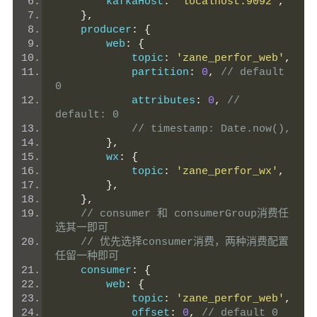
        kafkaHost
:
'localhost:9092'
,
},
    producer
:
{
        web
:
{
            topic
:
'zane_perfor_web'
,
            partition
:
0
,
// default 
0
            attributes
:
0
,
// 
default: 0
// timestamp: Date.now(),
},
        wx
:
{
            topic
:
'zane_perfor_wx'
,
},
},
// consumer 和 consumerGroup消费任
选其一即可
// 优先选择consumer消费，两种消费配置
任留一种即可
    consumer
:
{
        web
:
{
            topic
:
'zane_perfor_web'
,
            offset
:
0
,
// default 0