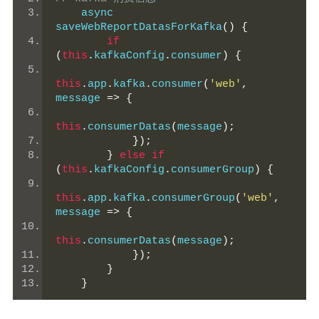
    async 
saveWebReportDatasForKafka
()
{
if
(
this
.
kafkaConfig
.
consumer
)
{
this
.
app
.
kafka
.
consumer
(
'web'
,
message 
=>
{
this
.
consumerDatas
(
message
);
});
}
else
if
(
this
.
kafkaConfig
.
consumerGroup
)
{
this
.
app
.
kafka
.
consumerGroup
(
'web'
,
message 
=>
{
this
.
consumerDatas
(
message
);
});
}
}