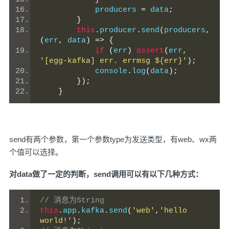
            producers 
=
 data
;
}
this
.
producer
.
send
(
producers
,
(
err
,
 data
)
=>
{
if
(
err
)
assert
(
err
,
'[egg-kafka] err. errmsg ${err}'
);
            console
.
log
(
data
);
});
}
send有两个参数，第一个参数type为发送类型，有web、wx两
个值可以选择。
对data做了一定的判断，send调用可以有以下几种方式：
// 消息为String
this
.
app
.
kafka
.
send
(
'web'
,
'hello 
world!'
);