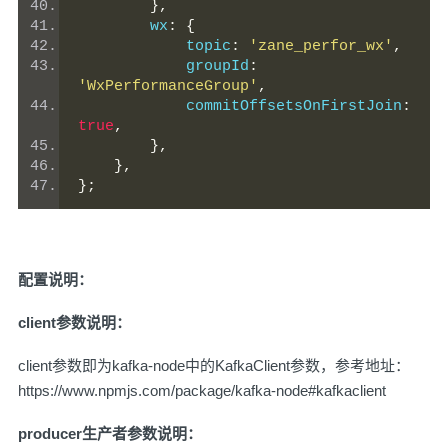
},
        wx
:
{
            topic
:
'zane_perfor_wx'
,
            groupId
:
'WxPerformanceGroup'
,
            commitOffsetsOnFirstJoin
:
true
,
},
},
};
配置说明：
client参数说明：
client参数即为kafka-node中的KafkaClient参数，参考地址：
https://www.npmjs.com/package/kafka-node#kafkaclient
producer生产者参数说明：