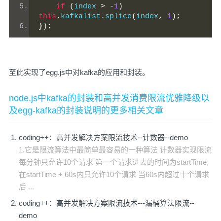
if
(
index 
>
-
1
)
this
.
kafkalist
.
splice
(
index
,
1
);
});
至此实现了egg.js中对kafka的应用和封装。
node.js中kafka的封装和高并发消费限流优雅降级以
及egg-kafka的封装说明的更多相关文章
coding++：高并发解决方案限流技术--计数器--demo
1.它是限流算法中最简单最容易的一种算法 计数器实现限流
每分钟只允许10个请求 第一个请求进去的时间为startTime,
在startTime + 60s内只允许10个请求 当60s内超过十个请求
后 ...
coding++：高并发解决方案限流技术---漏桶算法限流--
demo