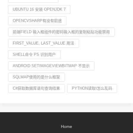
UBUNTU 16 安装 OPENJDK 7
OPENCVSHARP有没有前途
前端FIELD 输入框组件的密码输入框的复制粘贴功能禁用
FIRST_VALUE, LAST_VALUE 用法
SHELL命令 PS 识别用户
ANDROID SETIMAGEVIEWBITMAP 不显示
SQLMAP使用的是什么框架
C#获取数据库语句查询结果
PYTHON读取I怎么乱码
Home