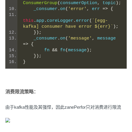
ConsumerGroup
(
consumerOption
,
 topic
);
    _consumer
.
on
(
'error'
,
 err 
=>
{
this
.
app
.
coreLogger
.
error
(
`[egg-
kafka] consumer have error ${err}`
);
});
    _consumer
.
on
(
'message'
,
 message 
=>
{
        fn 
&&
 fn
(
message
);
});
}
消费限流策略：
由于kafka性能及其强悍，因此zanePerfor只对消费进行限流