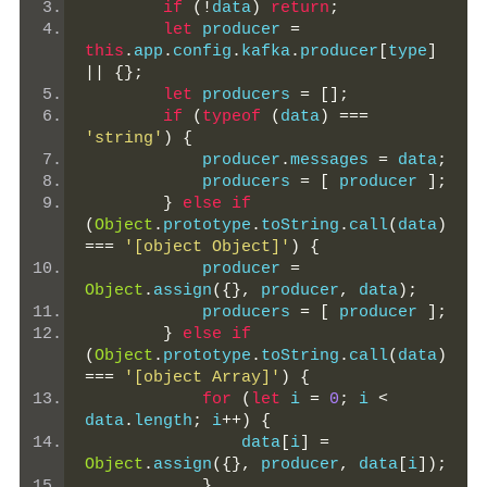
if
(!
data
)
return
;
let
 producer 
=
this
.
app
.
config
.
kafka
.
producer
[
type
]
||
{};
let
 producers 
=
[];
if
(
typeof
(
data
)
===
'string'
)
{
            producer
.
messages 
=
 data
;
            producers 
=
[
 producer 
];
}
else
if
(
Object
.
prototype
.
toString
.
call
(
data
)
===
'[object Object]'
)
{
            producer 
=
Object
.
assign
({},
 producer
,
 data
);
            producers 
=
[
 producer 
];
}
else
if
(
Object
.
prototype
.
toString
.
call
(
data
)
===
'[object Array]'
)
{
for
(
let
 i 
=
0
;
 i 
<
data
.
length
;
 i
++)
{
                data
[
i
]
=
Object
.
assign
({},
 producer
,
 data
[
i
]);
}