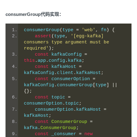
consumerGroup代码实现：
consumerGroup
(
type 
=
'web'
,
 fn
)
{
assert
(
type
,
'[egg-kafka] 
consumers type argument must be 
required'
);
const
 kafkaConfig 
=
this
.
app
.
config
.
kafka
;
const
 kafkaHost 
=
kafkaConfig
.
client
.
kafkaHost
;
const
 consumerOption 
=
kafkaConfig
.
consumerGroup
[
type
]
||
{};
const
 topic 
=
consumerOption
.
topic
;
    consumerOption
.
kafkaHost 
=
kafkaHost
;
const
ConsumerGroup
=
kafka
.
ConsumerGroup
;
const
 _consumer 
=
new