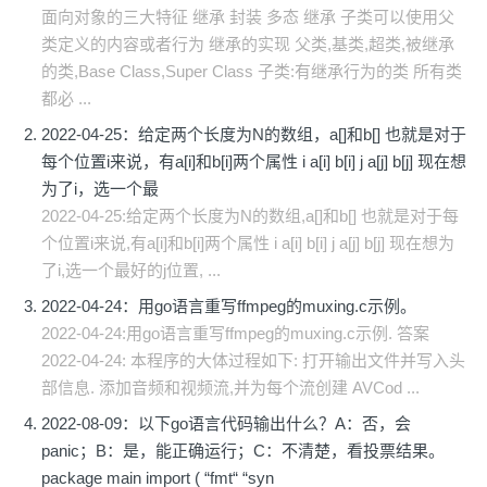
面向对象的三大特征 继承 封装 多态 继承 子类可以使用父
类定义的内容或者行为 继承的实现 父类,基类,超类,被继承
的类,Base Class,Super Class 子类:有继承行为的类 所有类
都必 ...
2022-04-25：给定两个长度为N的数组，a[]和b[] 也就是对于
每个位置i来说，有a[i]和b[i]两个属性 i a[i] b[i] j a[j] b[j] 现在想
为了i，选一个最
2022-04-25:给定两个长度为N的数组,a[]和b[] 也就是对于每
个位置i来说,有a[i]和b[i]两个属性 i a[i] b[i] j a[j] b[j] 现在想为
了i,选一个最好的j位置, ...
2022-04-24：用go语言重写ffmpeg的muxing.c示例。
2022-04-24:用go语言重写ffmpeg的muxing.c示例. 答案
2022-04-24: 本程序的大体过程如下: 打开输出文件并写入头
部信息. 添加音频和视频流,并为每个流创建 AVCod ...
2022-08-09：以下go语言代码输出什么？A：否，会
panic；B：是，能正确运行；C：不清楚，看投票结果。
package main import ( “fmt“ “syn