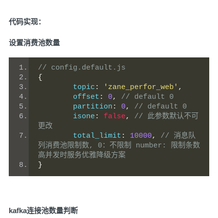
代码实现：
设置消费池数量
// config.default.js
{
	topic
:
'zane_perfor_web'
,
	offset
:
0
,
// default 0
	partition
:
0
,
// default 0
	isone
:
false
,
// 此参数默认不可
更改
	total_limit
:
10000
,
// 消息队
列消费池限制数, 0：不限制 number: 限制条数 
高并发时服务优雅降级方案
}
kafka连接池数量判断