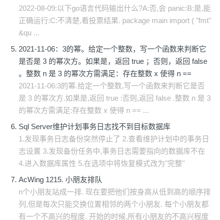
2022-08-09:以下go语言代码输出什么?A:否,会 panic:B:是,能
正确运行:C:不清楚,看投票结果. package main import ( "fmt"
&qu ...
2021-11-06：3的幂。给定一个整数，写一个函数来判断它
是否是 3 的幂次方。如果是，返回 true ；否则，返回 false
。整数 n 是 3 的幂次方需满足：存在整数 x 使得 n ==
2021-11-06:3的幂.给定一个整数,写一个函数来判断它是否
是 3 的幂次方.如果是,返回 true :否则,返回 false .整数 n 是 3
的幂次方需满足:存在整数 x 使得 n == ...
Sql Server维护计划事务日志找不到目标数据库
1.发现事务日志备份突然停止了 2.查看维护计划中的事务日
志设置 3.发现备份任务中,事务日志需要指向的数据库不在
4.进入数据库属性 5.在选项中将恢复模式改为"完整"
AcWing 1215. 小朋友排队
n个小朋友站成一排. 现在要把他们按身高从低到高的顺序排
列,但是每次只能交换位置相邻的两个小朋友. 每个小朋友都
有一个不高兴的程度. 开始的时候,所有小朋友的不高兴程度