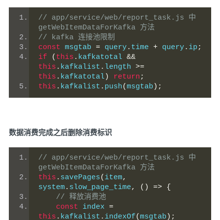
// app/service/web/report_task.js 中 
getWebItemDataForKafka 方法
// kafka 连接池限制
const
 msgtab 
=
 query
.
time 
+
 query
.
ip
;
if
(
this
.
kafkatotal 
&&
this
.
kafkalist
.
length 
>=
this
.
kafkatotal
)
return
;
this
.
kafkalist
.
push
(
msgtab
);
数据消费完成之后删除消费标识
// app/service/web/report_task.js 中 
getWebItemDataForKafka 方法
this
.
savePages
(
item
,
system
.
slow_page_time
,
()
=>
{
// 释放消费池
const
 index 
=
this
.
kafkalist
.
indexOf
(
msgtab
);