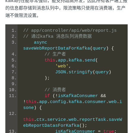
kafka的性能非常强劲，能支持超高并发，因此所有客户端上报
的信息都存储到消息队列中，限流策略只使用在消费端，生产
端不做限流设置。
// app/controller/api/web/report.js
// 通过kafka 消息队列消费数据
    async 
saveWebReportDataForKafka
(
query
)
{
// 生产者
this
.
app
.
kafka
.
send
(
'web'
,
            JSON
.
stringify
(
query
)
);
// 消费者
if
(!
isKafkaConsumer 
&&
!
this
.
app
.
config
.
kafka
.
consumer
.
web
.
i
sone
)
{
this
.
ctx
.
service
.
web
.
reportTask
.
saveW
ebReportDatasForKafka
();
            isKafkaConsumer 
=
true
;