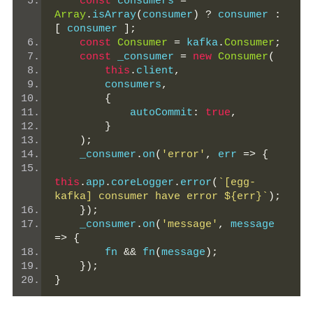
const
 consumers 
=
Array
.
isArray
(
consumer
)
?
 consumer 
:
[
 consumer 
];
const
Consumer
=
 kafka
.
Consumer
;
const
 _consumer 
=
new
Consumer
(
this
.
client
,
        consumers
,
{
            autoCommit
:
true
,
}
);
    _consumer
.
on
(
'error'
,
 err 
=>
{
this
.
app
.
coreLogger
.
error
(
`[egg-
kafka] consumer have error ${err}`
);
});
    _consumer
.
on
(
'message'
,
 message 
=>
{
        fn 
&&
 fn
(
message
);
});
}