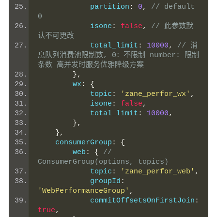
            partition
:
0
,
// default 
0
            isone
:
false
,
// 此参数默
认不可更改
            total_limit
:
10000
,
// 消
息队列消费池限制数, 0：不限制 number: 限制
条数 高并发时服务优雅降级方案
},
        wx
:
{
            topic
:
'zane_perfor_wx'
,
            isone
:
false
,
            total_limit
:
10000
,
},
},
    consumerGroup
:
{
        web
:
{
// 
ConsumerGroup(options, topics)
            topic
:
'zane_perfor_web'
,
            groupId
:
'WebPerformanceGroup'
,
            commitOffsetsOnFirstJoin
:
true
,