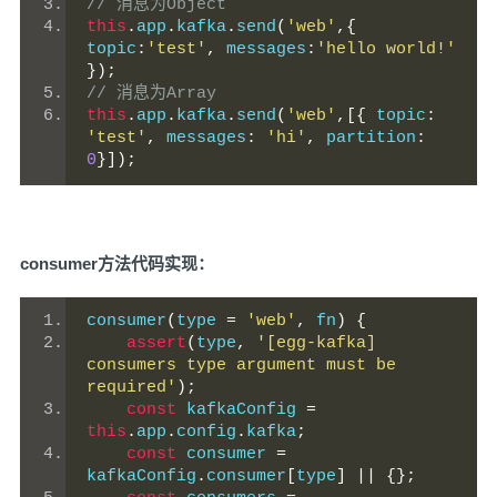
// 消息为Object
this
.
app
.
kafka
.
send
(
'web'
,{
topic
:
'test'
,
 messages
:
'hello world!'
});
// 消息为Array
this
.
app
.
kafka
.
send
(
'web'
,[{
 topic
:
'test'
,
 messages
:
'hi'
,
 partition
:
0
}]);
consumer方法代码实现：
consumer
(
type 
=
'web'
,
 fn
)
{
assert
(
type
,
'[egg-kafka] 
consumers type argument must be 
required'
);
const
 kafkaConfig 
=
this
.
app
.
config
.
kafka
;
const
 consumer 
=
kafkaConfig
.
consumer
[
type
]
||
{};