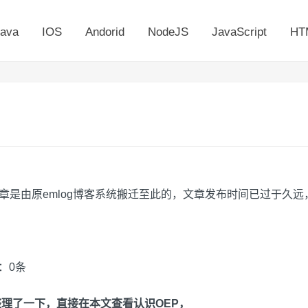
ava
IOS
Andorid
NodeJS
JavaScript
HT
文章是由原emlog博客系统搬迁至此的，文章发布时间已过于久
论：0条
整理了一下，直接在本文查看认识OEP，