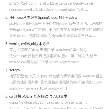
1. 安装依赖 yum install glib2 glib2-devel GeoIP-devel
ncurses-devel zlib zlib-devel -y wget https://gith ...
使用idea从零编写SpringCloud项目-Hystrix
ps:Hystrix和Fegin里面使用的Hystrix,有些许区别.我理解的
是Fegin.Hystrix主要是用于消费方在调用服务方接口时的异
常处理,返回兜底数据等,而Hystrix则是消费方自己本 ...
weblogic修改jdk版本方法
首先,得知道JDk 的安装目录: /usr/local/ 第一种方
法:weblogic控制台直接指定JDK 版本: 第二种方法:修改
weblogic中默认的JDK版本: weblogic/Oracle ...
scrcpy
捕获配置 缩小尺寸 有时,以较低的清晰度镜像 Android 设备
以提高性能很有用. 将宽度和高度限制为某个值(例如 1024):
scrcpy --max-size 1024 scrcpy -m 1 ...
c# 连接SQLite 查询数据 写入txt文本
using Newtonsoft.Json.Linq; using System; using
System.Data.SQLite; using System.IO; namespace @publ