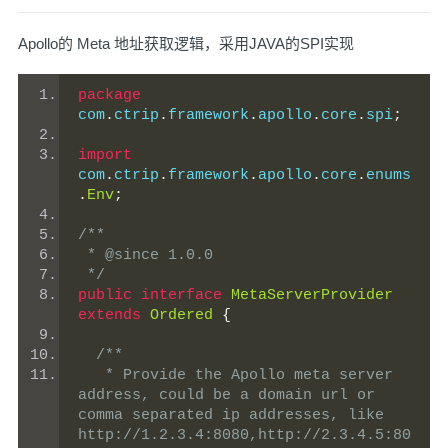
Apollo的 Meta 地址获取逻辑，采用JAVA的SPI实现
package
com
.
ctrip
.
framework
.
apollo
.
core
.
spi
;
import
com
.
ctrip
.
framework
.
apollo
.
core
.
enums
.
Env
;
/**
 * @since 1.0.0
 */
public
interface
MetaServerProvider
extends
Ordered
{
/**
   * Provide the Apollo meta server 
address, could be a domain url or 
comma separated ip addresses, like 
http://1.2.3.4:8080,http://2.3.4.5:80