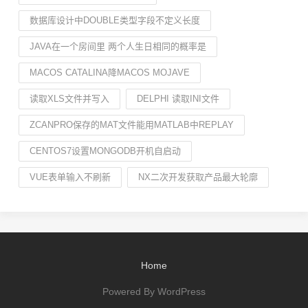
数据库设计中DOUBLE类型字段不定义长度
JAVA在一个房间里 两个人生日相同的概率是
MACOS CATALINA降MACOS MOJAVE
读取XLS文件并写入
DELPHI 读取INI文件
ZCANPRO保存的MAT文件能用MATLAB中REPLAY
CENTOS7设置MONGODB开机自启动
VUE表单输入不刷新
NX二次开发获取产品最大轮廓
Home
Powered By WordPress