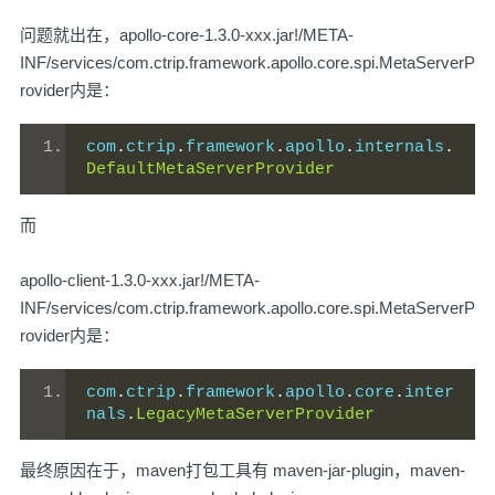
问题就出在，apollo-core-1.3.0-xxx.jar!/META-
INF/services/com.ctrip.framework.apollo.core.spi.MetaServerP
rovider内是：
com
.
ctrip
.
framework
.
apollo
.
internals
.
DefaultMetaServerProvider
而
apollo-client-1.3.0-xxx.jar!/META-
INF/services/com.ctrip.framework.apollo.core.spi.MetaServerP
rovider内是：
com
.
ctrip
.
framework
.
apollo
.
core
.
inter
nals
.
LegacyMetaServerProvider
最终原因在于，maven打包工具有 maven-jar-plugin，maven-