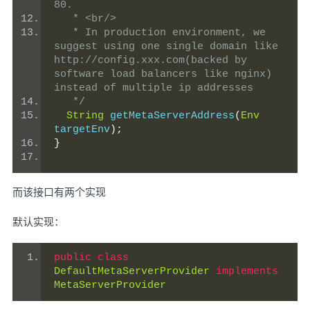
80.
   * <br/>
   * In production environment, we 
suggest using one single domain like 
http://config.xxx.com(backed by 
software load balancers like nginx) 
instead of multiple ip addresses
   */
String
 getMetaServerAddress
(
Env
targetEnv
);
}
而该接口有两个实现
默认实现：
public
class
DefaultMetaServerProvider
implements
MetaServerProvider