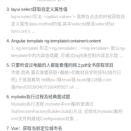
layui select获取自定义属性值
layui-select写法: <option value='> 我想在点击的时候获取自
定义属性data-method的值,其中selectId是该select的id
form.on('s ...
Angular template ng-template/container/content
1. ng-template 形式:<ng-template>...</ng-template> 默认ng-
template中的内容会隐藏; 可通过[ngIf]来控制内容显示隐 ...
只要听说过电脑的人都能看懂的网上pdf全书获取项目
作者:周奇 最近我要获取<概统>的教材自学防挂科(线代已
死),于是我看到 htt链ps:/链/max链.book接118接.com
接/html/2018/0407/160495927.sh ...
mybatis执行过程及经典面试题
Mybatis执行流程 mybatis中xml解析是通过
SqlSessionFactoryBuilder.build()方法. 初始化mybatis(解析
xml文件构建成Configuration对象 ...
Vue：获取当前定位城市名