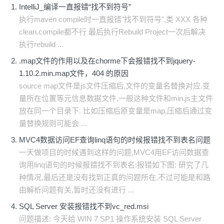
IntelliJ_编译一直报错“找不到符号”
执行maven compile时一直报错"找不到符号",类 XXX 各种
clean.compile都不行 最后执行Rebuild Project一次后解决
执行rebuild ...
.map文件的作用以及在chorme下会报错找不到jquery-
1.10.2.min.map文件，404 的原因
source map文件是js文件压缩后,文件的变量名替换对应.变
量所在位置等元信息数据文件,一般这种文件和min.js主文件
放在同一个目录下. 比如压缩后原变量是map,压缩后通过变
量替换规则可能会 ...
MVC4数据访问EF查询linq语句的时候报错找不到表名问题
一天做项目的时候遇到这样的问题,MVC4用EF访问数据查
询用linq语句的时候报错找不到表名:报错如下图: 研究了几
种情况,最后还是没有找到正真的问题所在,不过可能是和路
由解析问题有关,暂时还没有进行 ...
SQL Server 安装报错找不到vc_red.msi
问题描述: 今天给 WIN 7 SP1 操作系统安装 SQL Server