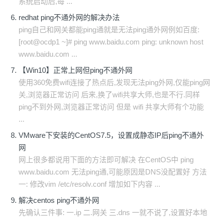
系统启动后,每 ...
redhat ping不通外网的解决办法
ping自己和网关都能ping通就是无法ping通外网例如百度:
[root@ocdp1 ~]# ping www.baidu.com ping: unknown host
www.baidu.com ...
【Win10】正常上网但ping不通外网
使用360免费wifi连接了热点后,发现无法ping外网,仅能ping网
关,浏览器正常访问 后来,换了wifi共享大师,也是不行.同样
ping不到外网,浏览器正常访问 但是 wifi 共享大师有个功能
...
VMware下安装的CentOS7.5，设置成静态IP后ping不通外
网
网上很多都说用下面的方法即可解决 在CentOS中 ping
www.baidu.com 无法ping通,可能原因是DNS没配置好 方法
一: 修改vim /etc/resolv.conf 增加如下内容 ...
解决centos ping不通外网
先确认三件事: 一.ip 二.网关 三.dns 一就不说了,设置好本地