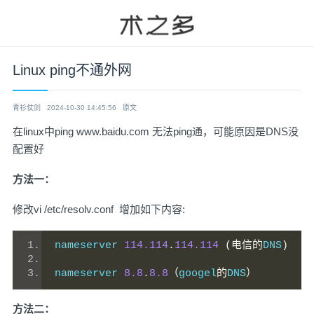
Linux ping不通外网
青衫仗剑
2024-10-30 14:45:56
原文
在linux中ping www.baidu.com 无法ping通，可能原因是DNS没
配置好
方法一：
修改vi /etc/resolv.conf 增加如下内容:
nameserver 
114.114
.
114.114
(电信的
DNS
)
nameserver 
8.8
.
8.8
（
googel
的
DNS
）
方法二：