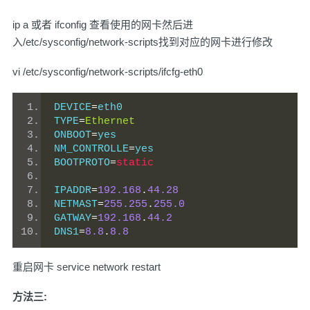
ip a 或者 ifconfig 查看使用的网卡然后进
入/etc/sysconfig/network-scripts找到对应的网卡进行修改
vi /etc/sysconfig/network-scripts/ifcfg-eth0
DEVICE
=
eth0
TYPE
=
Ethernet
ONBOOT
=
yes
NM_CONTROLLE
=
yes
BOOTPROTO
=
static
IPADDR
=
192.168
.
44.28
NETMAST
=
255.255
.
255.0
GATWAY
=
192.168
.
44.2
DNS1
=
8.8
.
8.8
重启网卡 service network restart
方法三: