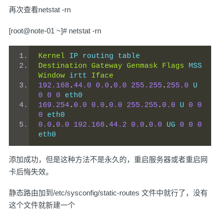
再次查看netstat -rn
[root@note-01 ~]# netstat -rn
Kernel
 IP routing table
Destination
Gateway
Genmask
Flags
 MSS 
Window
 irtt 
Iface
192.168
.
44.0
0.0
.
0.0
255.255
.
255.0
 U 
0
0
0
 eth0
169.254
.
0.0
0.0
.
0.0
255.255
.
0.0
 U 
0
0
0
 eth0
0.0
.
0.0
192.168
.
44.2
0.0
.
0.0
 UG 
0
0
0
eth0
添加成功，但是这种方法不是永久的，重启服务器或者重启网
卡后悔失效。
静态路由加到/etc/sysconfig/static-routes 文件中就行了，没有
这个文件就新建一个