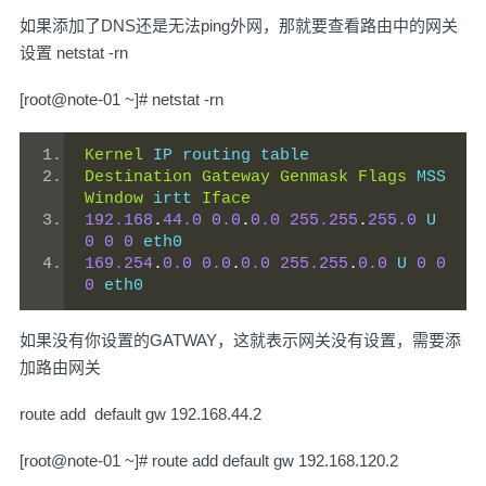
如果添加了DNS还是无法ping外网，那就要查看路由中的网关
设置 netstat -rn
[root@note-01 ~]# netstat -rn
Kernel
 IP routing table
Destination
Gateway
Genmask
Flags
 MSS 
Window
 irtt 
Iface
192.168
.
44.0
0.0
.
0.0
255.255
.
255.0
 U 
0
0
0
 eth0
169.254
.
0.0
0.0
.
0.0
255.255
.
0.0
 U 
0
0
0
 eth0
如果没有你设置的GATWAY，这就表示网关没有设置，需要添
加路由网关
route add default gw 192.168.44.2
[root@note-01 ~]# route add default gw 192.168.120.2