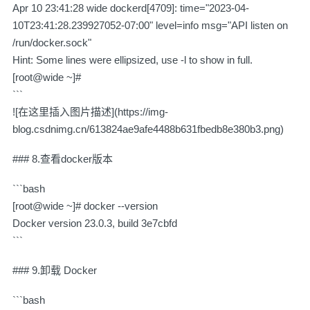
Apr 10 23:41:28 wide dockerd[4709]: time="2023-04-
10T23:41:28.239927052-07:00" level=info msg="API listen on
/run/docker.sock"
Hint: Some lines were ellipsized, use -l to show in full.
[root@wide ~]#
```
![在这里插入图片描述](https://img-
blog.csdnimg.cn/613824ae9afe4488b631fbedb8e380b3.png)
### 8.查看docker版本
```bash
[root@wide ~]# docker --version
Docker version 23.0.3, build 3e7cbfd
```
### 9.卸载 Docker
```bash