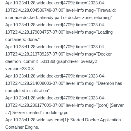
Apr 10 23:41:28 wide dockerd[4709]: time="2023-04-
10T23:41:28.094586748-07:00" level=info msg="Firewalld:
interface docker0 already part of docker zone, returning"
Apr 10 23:41:28 wide dockerd[4709]: time="2023-04-
10T23:41:28.179894757-07:00" level=info msg="Loading
containers: done."
Apr 10 23:41:28 wide dockerd[4709]: time="2023-04-
10T23:41:28.213789267-07:00" level=info msg="Docker
daemon" commit=59118bf graphdriver=overlay2
version=23.0.3
Apr 10 23:41:28 wide dockerd[4709]: time="2023-04-
10T23:41:28.214098003-07:00" level=info msg="Daemon has
completed initialization"
Apr 10 23:41:28 wide dockerd[4709]: time="2023-04-
10T23:41:28.236177099-07:00" level=info msg="[core] [Server
#7] Server created" module=grpc
Apr 10 23:41:28 wide systemd[1]: Started Docker Application
Container Engine.