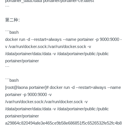
portainer_data:/data portainer/portainer-ce:latest
```
第二种：
```bash
docker run -d --restart=always --name portainer -p 9000:9000 -
v /var/run/docker.sock:/var/run/docker.sock -v
/data/portainer/data:/data -v /data/portainer/public:/public
portainer/portainer
```
```bash
[root@laona portainer]# docker run -d --restart=always --name
portainer -p 9000:9000 -v
/var/run/docker.sock:/var/run/docker.sock -v
/data/portainer/data:/data -v /data/portainer/public:/public
portainer/portainer
a29864c820494afe3e465ce9b58e686851f5c6526532fe52fc4b8