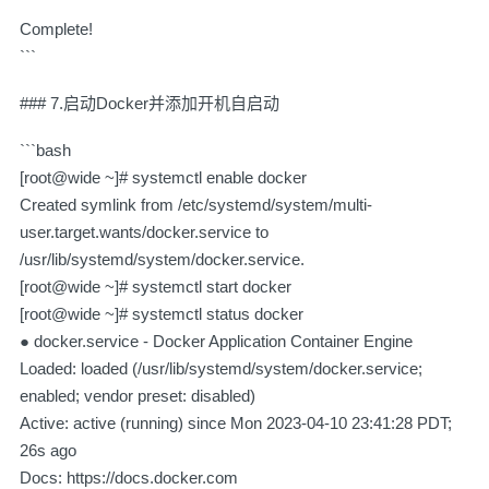
Complete!
```
### 7.启动Docker并添加开机自启动
```bash
[root@wide ~]# systemctl enable docker
Created symlink from /etc/systemd/system/multi-
user.target.wants/docker.service to
/usr/lib/systemd/system/docker.service.
[root@wide ~]# systemctl start docker
[root@wide ~]# systemctl status docker
● docker.service - Docker Application Container Engine
Loaded: loaded (/usr/lib/systemd/system/docker.service;
enabled; vendor preset: disabled)
Active: active (running) since Mon 2023-04-10 23:41:28 PDT;
26s ago
Docs: https://docs.docker.com