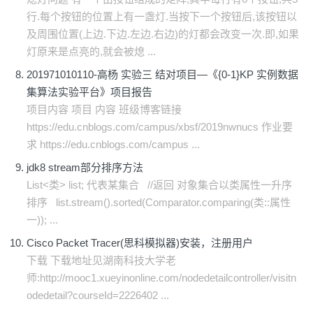
行.每个按钮的位置上有一盏灯.当按下一个按钮后,该按钮以
及周围位置(上边.下边.左边.右边)的灯都会改变一次.即,如果
灯原来是点亮的,就会被熄 ...
201971010110-高杨 实验三 结对项目—《{0-1}KP 实例数据
集算法实验平台》项目报告
项目内容 项目 内容 班级博客链接
https://edu.cnblogs.com/campus/xbsf/2019nwnucs 作业要
求 https://edu.cnblogs.com/campus ...
jdk8 stream部分排序方法
List<类> list; 代表某集合 //返回 对象集合以类属性一升序
排序 list.stream().sorted(Comparator.comparing(类::属性
一)); ...
Cisco Packet Tracer(思科模拟器)安装，注册用户
下载 下载地址见湖南科技大学老
师:http://mooc1.xueyinonline.com/nodedetailcontroller/visitn
odedetail?courseId=2226402 ...