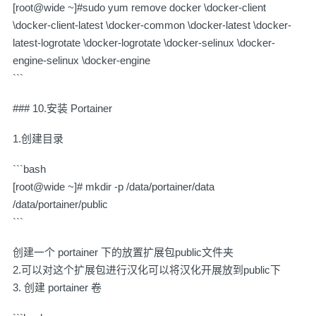
[root@wide ~]#sudo yum remove docker \docker-client
\docker-client-latest \docker-common \docker-latest \docker-
latest-logrotate \docker-logrotate \docker-selinux \docker-
engine-selinux \docker-engine
```
### 10.安装 Portainer
1.创建目录
```bash
[root@wide ~]# mkdir -p /data/portainer/data
/data/portainer/public
```
创建一个 portainer 下的放置扩展包public文件夹
2.可以对这个扩展包进行汉化可以将汉化开展放到public下
3. 创建 portainer 卷