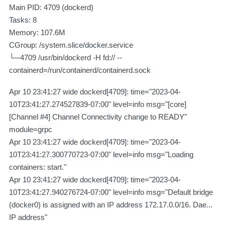
Main PID: 4709 (dockerd)
Tasks: 8
Memory: 107.6M
CGroup: /system.slice/docker.service
└─4709 /usr/bin/dockerd -H fd:// --
containerd=/run/containerd/containerd.sock
Apr 10 23:41:27 wide dockerd[4709]: time="2023-04-
10T23:41:27.274527839-07:00" level=info msg="[core]
[Channel #4] Channel Connectivity change to READY"
module=grpc
Apr 10 23:41:27 wide dockerd[4709]: time="2023-04-
10T23:41:27.300770723-07:00" level=info msg="Loading
containers: start."
Apr 10 23:41:27 wide dockerd[4709]: time="2023-04-
10T23:41:27.940276724-07:00" level=info msg="Default bridge
(docker0) is assigned with an IP address 172.17.0.0/16. Dae...
IP address"