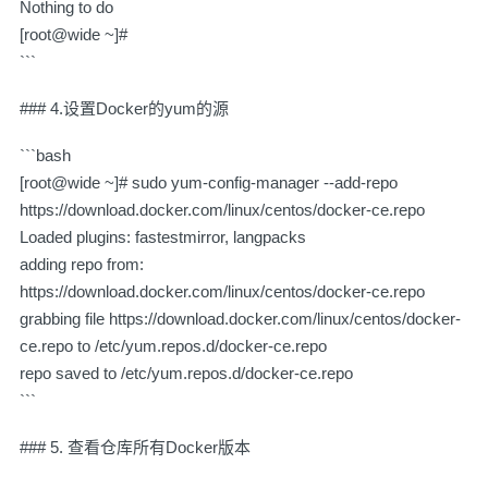
Nothing to do
[root@wide ~]#
```
### 4.设置Docker的yum的源
```bash
[root@wide ~]# sudo yum-config-manager --add-repo
https://download.docker.com/linux/centos/docker-ce.repo
Loaded plugins: fastestmirror, langpacks
adding repo from:
https://download.docker.com/linux/centos/docker-ce.repo
grabbing file https://download.docker.com/linux/centos/docker-
ce.repo to /etc/yum.repos.d/docker-ce.repo
repo saved to /etc/yum.repos.d/docker-ce.repo
```
### 5. 查看仓库所有Docker版本