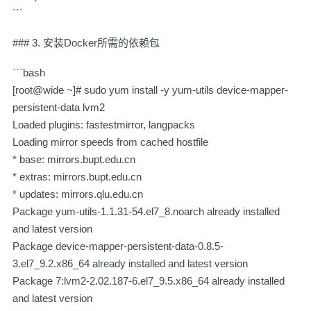
```
### 3. 安装Docker所需的依赖包
```bash
[root@wide ~]# sudo yum install -y yum-utils device-mapper-
persistent-data lvm2
Loaded plugins: fastestmirror, langpacks
Loading mirror speeds from cached hostfile
* base: mirrors.bupt.edu.cn
* extras: mirrors.bupt.edu.cn
* updates: mirrors.qlu.edu.cn
Package yum-utils-1.1.31-54.el7_8.noarch already installed
and latest version
Package device-mapper-persistent-data-0.8.5-
3.el7_9.2.x86_64 already installed and latest version
Package 7:lvm2-2.02.187-6.el7_9.5.x86_64 already installed
and latest version