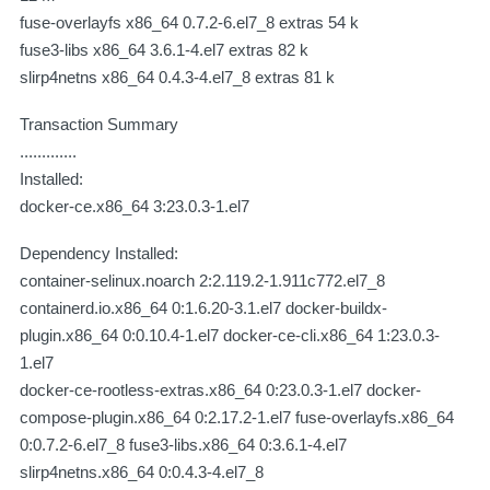
fuse-overlayfs x86_64 0.7.2-6.el7_8 extras 54 k
fuse3-libs x86_64 3.6.1-4.el7 extras 82 k
slirp4netns x86_64 0.4.3-4.el7_8 extras 81 k
Transaction Summary
.............
Installed:
docker-ce.x86_64 3:23.0.3-1.el7
Dependency Installed:
container-selinux.noarch 2:2.119.2-1.911c772.el7_8
containerd.io.x86_64 0:1.6.20-3.1.el7 docker-buildx-
plugin.x86_64 0:0.10.4-1.el7 docker-ce-cli.x86_64 1:23.0.3-
1.el7
docker-ce-rootless-extras.x86_64 0:23.0.3-1.el7 docker-
compose-plugin.x86_64 0:2.17.2-1.el7 fuse-overlayfs.x86_64
0:0.7.2-6.el7_8 fuse3-libs.x86_64 0:3.6.1-4.el7
slirp4netns.x86_64 0:0.4.3-4.el7_8