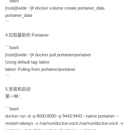
```bash
[root@wide ~]# docker volume create portainer_data
portainer_data
```
4.拉取最新的 Portainer
```bash
[root@wide ~]# docker pull portainer/portainer
Using default tag: latest
latest: Pulling from portainer/portainer
```
5.安装和启动
第一种：
```bash
docker run -d -p 8000:8000 -p 9443:9443 --name portainer --
restart=always -v /var/run/docker.sock:/var/run/docker.sock -v