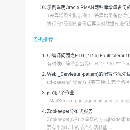
示例说明Oracle RMAN两种库增量备份
1差异增量实验示例 1.1差异增量备份 
执行完1级别的备份后再次对数据库进行更改:
随机推荐
Qt编译问题之FTH (7156) Fault tolerant hea
有时候Qt编译会出现FTH: (7156): *** Fault toler
Web _Servlet(url-pattern)的配置与优先
url-pattern的配置方式有三种: 1.完全路径匹配:以 '
jsp第7个作业
MailService package mail.service; import 
Zookeeper分布式服务
Zookeeper(CP) 以集群的方式[le
要有半数以上的节点存活就能 ...