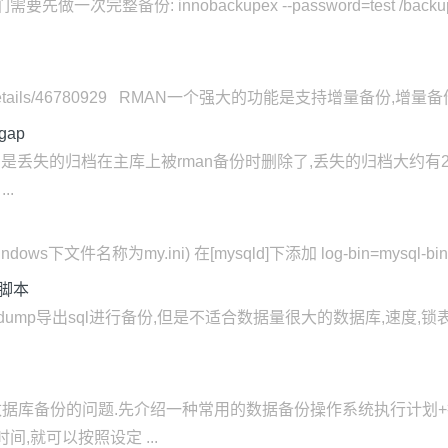
完整备份: innobackupex --password=test /backu
ian/article/details/46780929 RMAN一个强大的功能是支持增
ap
p,悲剧的是丢失的归档在主库上被rman备份时删除了,丢失的归档大约
..
下文件名称为my.ini) 在[mysqld]下添加 log-bin=mysql-bin 2
份脚本
Ldump导出sql进行备份,但是不适合数据量很大的数据库,速度
据库备份的问题.先介绍一种常用的数据备份操作系统执行计划+批
,就可以按照设定 ...