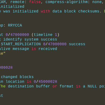
EAM
,
 remote
:
false
,
 compress
-
algorithm
:
 none
,
initialized
e was initialized 
with
 data block checksums
.
up
:
 RRYCCA
at 
0
/
47000000
(
timeline 
1
)
k identify system success
 START_REPLICATION 
0
/
47000000
 success
alive message 
is
 received
se"
000028
 changed blocks
sn location 
is
0
/
45000028
The
 destination buffer 
or
 format 
is
 a NULL po
st