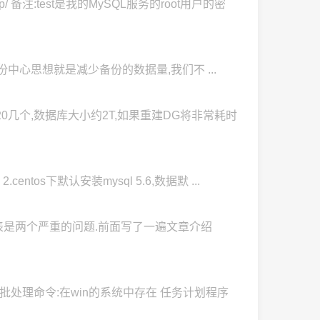
p/ 备注:test是我的MySQL服务的root用户的密
量备份,增量备份中心思想就是减少备份的数据量,我们不 ...
有20几个,数据库大小约2T,如果重建DG将非常耗时
.centos下默认安装mysql 5.6,数据默 ...
,锁表是两个严重的问题.前面写了一遍文章介绍
处理命令:在win的系统中存在 任务计划程序