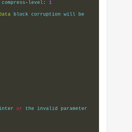
 compress
-
level
:
1
Data
 block corruption will be 
inter 
or
 the invalid parameter 