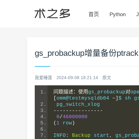
首页
Python
J
gs_probackup增量备份ptrack.c
我爱睡莲
2024-09-08 18:21:14
原文
问题描述：使用
gs_probackup
对
op
[
omm@testmysqldb04 
~]
$ sh g
 pg_switch_xlog
----------------
0
/
46000000
(
1
 row
)
INFO
:
Backup
 start
,
 gs_prob