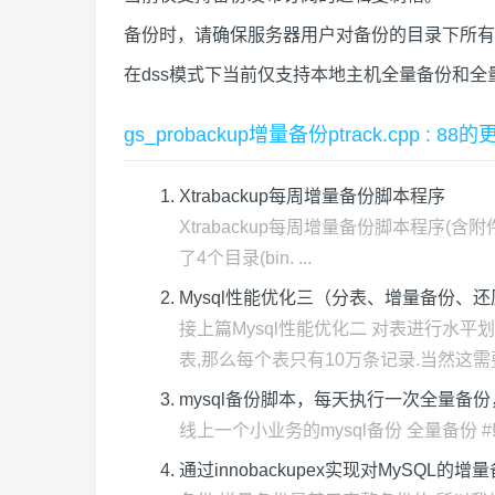
备份时，请确保服务器用户对备份的目录下所有
在dss模式下当前仅支持本地主机全量备份和全
gs_probackup增量备份ptrack.cpp : 
Xtrabackup每周增量备份脚本程序
Xtrabackup每周增量备份脚本程序(含附
了4个目录(bin. ...
Mysql性能优化三（分表、增量备份、还
接上篇Mysql性能优化二 对表进行水平
表,那么每个表只有10万条记录.当然这需要
mysql备份脚本，每天执行一次全量备
线上一个小业务的mysql备份 全量备份 #!/bin/bash #c
通过innobackupex实现对MySQL的