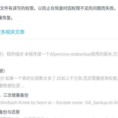
文件有读写的权限，以防止在恢复时因权限不足的问题而失败。
量恢复。
88的更多相关文章
件) 程序描述 本程序是一个对percona xtrabackup使用的脚
原）
划分 如果一个表的记录数太多了,比如上千万条,而且需要经常检索
数据在逻 ...
份，三次增量备份
rete by hexm at -- #scripte name : full_backup.sh #descr
增量备份与还原