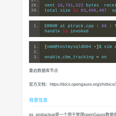
sent 
16
,
781
,
522
 bytes  rece
total size 
is
83
,
886
,
407
  s
ERROR at ptrack
.
cpp 
:
88
:
handle 
is
 invoked
[
omm@testmysqldb04 
~]
$ vim 
enable_cbm_tracking 
=
 on
重启数据库节点
官方文档：https://docs.opengauss.org/zh/docs/3.
背景信息
gs_probackup是一个用于管理openGa