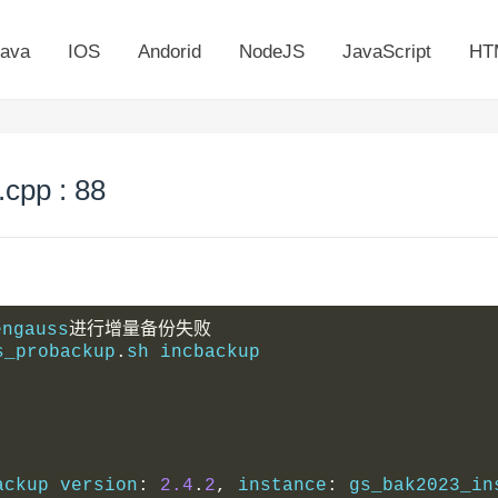
ava
IOS
Andorid
NodeJS
JavaScript
HT
pp : 88
engauss
进行增量备份失败
s_probackup
.
sh incbackup
ackup version
:
2.4
.
2
,
 instance
:
 gs_bak2023_in