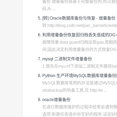
备份 增量备份是基于完整备份的,所以我们需要先做一次
码,/b ...
[转] Oracle数据库备份与恢复 - 增量备份
转:http://blog.csdn.net/pan_t
利用增量备份恢复因归档丢失造成的DG g
故障现象:data guard归档出现ga
间,因此决定利用增量备份的方式恢复DG .
mysql 二进制文件增量备份
1.首先在my.cnf下添加二进制文件路径(windows
Python 生产环境MySQL数据库增量备
MySQL数据库常用的办法是通过MySQ
xtrabackup的热备工具,见 http://w ...
oracle增量备份
在进行数据库维护的过程中经常会遇到数
选项:新建任务选中你写好的程序,设定好时间