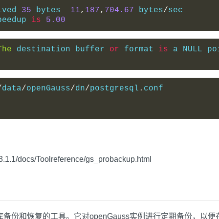
ived 
35
 bytes  
11
,
187
,
704.67
 bytes
/
sec
peedup 
is
5.00
The
 destination buffer 
or
 format 
is
 a NULL po
/
data
/
openGauss
/
dn
/
postgresql
.
conf
1.1/docs/Toolreference/gs_probackup.html
uss数据库备份和恢复的工具。它对openGauss实例进行定期备份