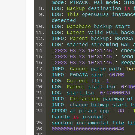
mode
:
 PTRACK
,
 wal mode
:
 STR
LOG
:
Backup
 destination 
is
 
LOG
:
This
 openGauss instanc
detected
LOG
:
Database
 backup start
LOG
:
Latest
 valid FULL back
INFO
:
Parent
 backup
:
 RRYCCA
LOG
:
 started streaming WAL 
[
2023
-
03
-
23
10
:
31
:
46
]:
 chec
[
2023
-
03
-
23
10
:
31
:
46
]:
 send
[
2023
-
03
-
23
10
:
31
:
46
]:
 keep
INFO
:
Cannot
 parse path 
"ba
INFO
:
 PGDATA size
:
607MB
LOG
:
Current
 tli
:
1
LOG
:
Parent
 start_lsn
:
0
/
45
LOG
:
 start_lsn
:
0
/
47000028
INFO
:
Extracting
 pagemap of
INFO
:
 change bitmap start l
ERROR at ptrack
.
cpp 
:
88
:
handle 
is
 invoked
..
sending incremental file li
000000010000000000000046