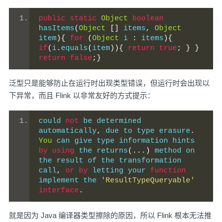
public
static
Object
boolean
hasItems
(
Object
[]
 items
,
Object
item
){
for
(
Object
 i 
:
 items
){
if
(
i
.
equals
(
item
)){
return
true
;
}
}
return
false
;}
泛型只是能够防止在运行时出现类型错误，但运行时会出现以
下异常，而且 Flink 以非常友好的方式提示：
could 
not
 be determined 
automatically
,
 due to type erasure
.
You
 can give type information hints 
by
using
 the returns
(...)
 method on 
the result of the transformation 
call
,
or
by
 letting your 
function
implement the 
'ResultTypeQueryable'
interface
.
就是因为 Java 编译器类型擦除的原因，所以 Flink 根本无法推