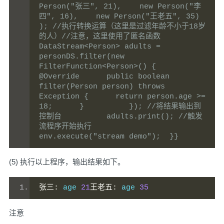
Person("张三", 21),    new Person("李
四", 16),    new Person("王老五", 35)         
); //执行转换运算（这里是过滤年龄不小于18岁
的人）//注意，这里使用了匿名函数         
DataStream<Person> adults = 
personDS.filter(new 
FilterFunction<Person>() {              
@Override      public boolean 
filter(Person person) throws 
Exception {      return person.age >= 
18;      }          }); //将结果输出到
控制台          adults.print(); //触发
流程序开始执行          
env.execute("stream demo");  }}
(5) 执行以上程序，输出结果如下。
张三:
 age 
21
王老五:
 age 
35
注意