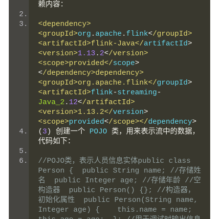
赖内容：
<dependency>
<groupId>
org
.
apache
.
flink
<
/groupId> 
<artifactId>flink-Java</
artifactId
>
<version>
1.13
.
2
<
/version> 
<scope>provided</
scope
>
<
/dependency>dependency> 
<groupId>org.apache.flink</
groupId
>
<artifactId>
flink
-
streaming
-
Java_2
.
12
<
/artifactId> 
<version>1.13.2</
version
>
<scope>
provided
<
/scope></
dependency
>
(
3
)
创建一个
 POJO 
类，用来表示流中的数据，
代码如下：
//POJO类，表示人员信息实体public class 
Person {  public String name; //存储姓
名  public Integer age; //存储年龄 //空
构造器  public Person() {}; //构造器，
初始化属性  public Person(String name, 
Integer age) {    this.name = name;    