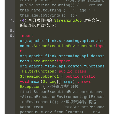
this.age = age;  }; //用于调试时输出信息  
public String toString() {    return 
this.name.toString() + ": age " + 
this.age.toString();  };}
(
4
)
打开项目中的
StreamingJob
对象文件，
编辑流处理代码如下：
import
org
.
apache
.
flink
.
streaming
.
api
.
enviro
nment
.
StreamExecutionEnvironment
;
impo
rt
org
.
apache
.
flink
.
streaming
.
api
.
datast
ream
.
DataStream
;
import
org
.
apache
.
flink
.
api
.
common
.
functions
.
FilterFunction
;
public
class
StreamingJobDemo1
{
public
static
void
 main
(
String
[]
 args
)
throws
Exception
{
//获得流执行环境         
final StreamExecutionEnvironment env 
=StreamExecutionEnvironment.getExecut
ionEnvironment(); //读取数据源，构造
DataStream         DataStream<Person> 
personDS = env.fromElements(    new 