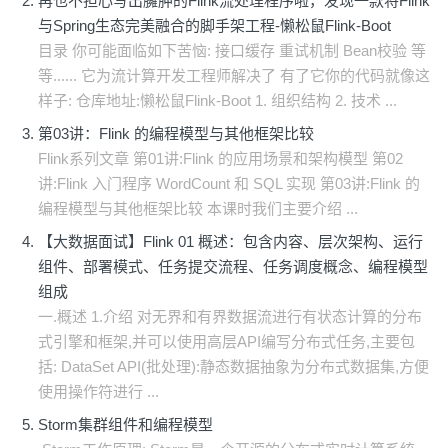
再也不担心写出臃肿的Flink流处理程序啦，发现一款将Flink
与Spring生态完美融合的脚手架工程-懒松鼠Flink-Boot
目录 你可能面临如下苦恼: 接口缓存 重试机制 Bean校验 等
等...... 它为流计算开发工程师解决了 有了它你的代码就像这
样子: 仓库地址:懒松鼠Flink-Boot 1. 组织结构 2. 技术 ...
第03讲：Flink 的编程模型与其他框架比较
Flink系列文章 第01讲:Flink 的应用场景和架构模型 第02
讲:Flink 入门程序 WordCount 和 SQL 实现 第03讲:Flink 的
编程模型与其他框架比较 本课时我们主要介绍 ...
【大数据面试】Flink 01 概述：包含内容、层次架构、运行
组件、部署模式、任务提交流程、任务调度概念、编程模型
组成
一.概述 1.介绍 对无界和有界数据流进行有状态计算的分布
式引擎和框架,并可以使用高层API编写分布式任务,主要包
括: DataSet API(批处理):静态数据抽象为分布式数据集,方便
使用操作符进行 ...
Storm集群组件和编程模型