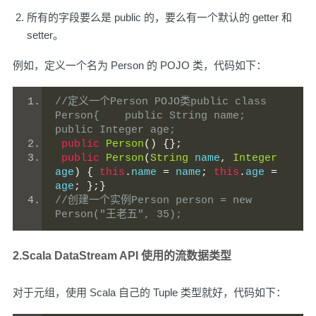
所有的字段要么是 public 的，要么有一个默认的 getter 和
setter。
例如，定义一个名为 Person 的 POJO 类，代码如下：
//定义一个Person POJO类public class 
Person{    public String name;    
public Integer age;
public
Person
()
{};
public
Person
(
String
 name
,
Integer
age
)
{
this
.
name 
=
 name
;
this
.
age 
=
age
;
};}
//创建一个实例Person person = new 
Person("王老五", 35);
2.Scala DataStream API 使用的流数据类型
对于元组，使用 Scala 自己的 Tuple 类型就好，代码如下：