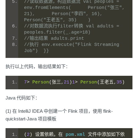
//读取数据源，构造数据流 val peoples = 
env.fromElements(      Person("张三", 
21),      Person("李四", 16),      
Person("王老五", 35)    )
//对数据流执行filter转换 val adults = 
peoples.filter(_.age>18)
//输出结果 adults.print
//执行 env.execute("Flink Streaming 
Job")  }}
执行以上代码，输出结果如下：
7
>
Person
(张三,
21
)
1
>
Person
(王老五,
35
)
Java 代码如下：
(1) 在 IntelliJ IDEA 中创建一个 Flink 项目，使用 flink-
quickstart-Java 项目模板
(
2
)
设置依赖。在
 pom
.
xml 
文件中添加如下依