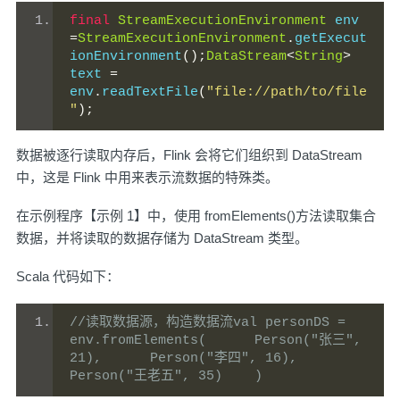
final
StreamExecutionEnvironment
 env 
=
StreamExecutionEnvironment
.
getExecut
ionEnvironment
();
DataStream
<
String
>
text 
=
env
.
readTextFile
(
"file://path/to/file
"
);
数据被逐行读取内存后，Flink 会将它们组织到 DataStream
中，这是 Flink 中用来表示流数据的特殊类。
在示例程序【示例 1】中，使用 fromElements()方法读取集合
数据，并将读取的数据存储为 DataStream 类型。
Scala 代码如下：
//读取数据源，构造数据流val personDS = 
env.fromElements(      Person("张三", 
21),      Person("李四", 16),      
Person("王老五", 35)    )