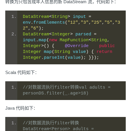
转换为只包含成年人信息的新 DataStream 流，代码如下：
DataStream
<
String
>
 input 
=
env
.
fromElements
(
"12"
,
"3"
,
"25"
,
"5"
,
"3
2"
,
"6"
);
DataStream
<
Integer
>
 parsed 
=
input
.
map
(
new
MapFunction
<
String
,
Integer
>()
{
@Override
public
Integer
 map
(
String
 value
)
{
return
Integer
.
parseInt
(
value
);
}});
Scala 代码如下：
//对数据流执行filter转换val adults = 
personDS.filter(_.age>18)
Java 代码如下：
//对数据流执行filter转换
DataStream<Person> adults = 