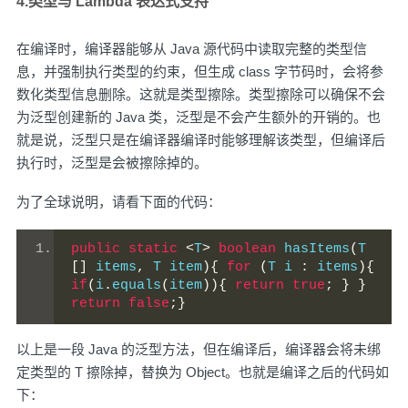
4.类型与 Lambda 表达式支持
在编译时，编译器能够从 Java 源代码中读取完整的类型信
息，并强制执行类型的约束，但生成 class 字节码时，会将参
数化类型信息删除。这就是类型擦除。类型擦除可以确保不会
为泛型创建新的 Java 类，泛型是不会产生额外的开销的。也
就是说，泛型只是在编译器编译时能够理解该类型，但编译后
执行时，泛型是会被擦除掉的。
为了全球说明，请看下面的代码：
public
static
<
T
>
boolean
 hasItems
(
T 
[]
 items
,
 T item
){
for
(
T i 
:
 items
){
if
(
i
.
equals
(
item
)){
return
true
;
}
}
return
false
;}
以上是一段 Java 的泛型方法，但在编译后，编译器会将未绑
定类型的 T 擦除掉，替换为 Object。也就是编译之后的代码如
下：