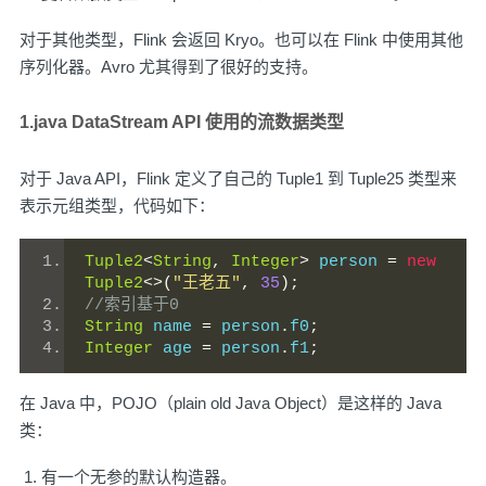
对于其他类型，Flink 会返回 Kryo。也可以在 Flink 中使用其他
序列化器。Avro 尤其得到了很好的支持。
1.java DataStream API 使用的流数据类型
对于 Java API，Flink 定义了自己的 Tuple1 到 Tuple25 类型来
表示元组类型，代码如下：
Tuple2
<
String
,
Integer
>
 person 
=
new
Tuple2
<>(
"王老五"
,
35
);
//索引基于0
String
 name 
=
 person
.
f0
;
Integer
 age 
=
 person
.
f1
;
在 Java 中，POJO（plain old Java Object）是这样的 Java
类：
有一个无参的默认构造器。