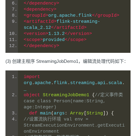
</dependency>
<dependency>
<groupId>
org.apache.flink
</groupId>
<artifactId>
flink-streaming-
scala_2.12
</artifactId>
<version>
1.13.2
</version>
<scope>
provided
</scope>
</dependency>
(3) 创建主程序 StreamingJobDemo1，编辑流处理代码如下：
import
org
.
apache
.
flink
.
streaming
.
api
.
scala
.
_
object
StreamingJobDemo1
{
//定义事件类  
case class Person(name:String, 
age:Integer)
def
 main
(
args
:
Array
[
String
])
{
//设置流执行环境 val env = 
StreamExecutionEnvironment.getExecuti
onEnvironment