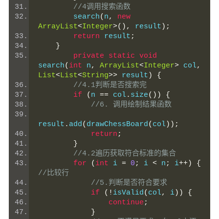
//4调用搜索函数
        search
(
n
,
new
ArrayList
<
Integer
>(),
 result
);
return
 result
;
}
private
static
void
search
(
int
 n
,
ArrayList
<
Integer
>
 col
,
List
<
List
<
String
>>
 result
)
{
//4.1判断是否搜索完
if
(
n 
==
 col
.
size
())
{
//6. 调用绘制结果函数
result
.
add
(
drawChessBoard
(
col
));
return
;
}
//4.2遍历获取符合标准的集合
for
(
int
 i 
=
0
;
 i 
<
 n
;
 i
++)
{
//比较行
//5.判断是否符合要求
if
(!
isValid
(
col
,
 i
))
{
continue
;
}