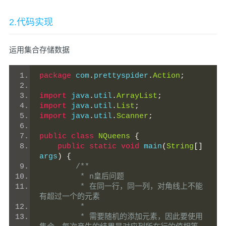
2.代码实现
运用集合存储数据
package
 com
.
prettyspider
.
Action
;
import
 java
.
util
.
ArrayList
;
import
 java
.
util
.
List
;
import
 java
.
util
.
Scanner
;
public
class
NQueens
{
public
static
void
 main
(
String
[]
args
)
{
/**
         * n皇后问题
         * 在同一行，同一列，对角线上不能
有超过一个的元素
         *
         * 需要随机的添加元素，因此要使用