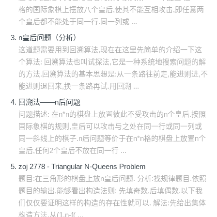
格的国际象棋上摆放八个皇后,使其不能互相攻击,即任意两
个皇后都不能处于同一行.同一列或 ...
n皇后问题（分析）
这道题需要用到回溯算法,现在在这里先简单的介绍一下这
个算法: 回溯算法也叫试探法,它是一种系统地搜索问题的解
的方法.回溯算法的基本思想是:从一条路往前走,能进则进,不
能进则退回来,换一条路再试.用回溯 ...
回溯法——n后问题
问题描述: 在n*n的棋盘上放置彼此不受攻击的n个皇后.按照
国际象棋的规则,皇后可以攻击与之处在同一行或同一列或
同一斜线上的棋子.n后问题等价于在n*n格的棋盘上放置n个
皇后,任何2个皇后不放在同一行 ...
zoj 2778 - Triangular N-Queens Problem
题目:在三角形的棋盘上放n皇后问题. 分析:找规律题目.依照
题目的输出,能够看出构造法则: 先填奇数,后填偶数.以下我
们仅仅要证明这样的构造的存在性就可以. 解法:先给出集体
构造方法,从(1.n-f( ...