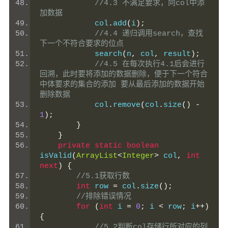
//4.3 不满足要求，向col中添
加数据
            col
.
add
(
i
);
//4.4 递归调用search，查找
下一个不符合要求的位点
            search
(
n
,
 col
,
 result
);
//4.5 在每次执行4.1后会进行
回溯，此时要将添加的数据删除，便于下一个符合
中体要求的集合的添加 要从最后添加的数据开始
删除数据
            col
.
remove
(
col
.
size
()
-
1
);
}
}
private
static
boolean
isValid
(
ArrayList
<
Integer
>
 col
,
int
next
)
{
//5.1获取行数
int
 row 
=
 col
.
size
();
//排除错误情况
for
(
int
 i 
=
0
;
 i 
<
 row
;
 i
++)
{
//5.2判断col存储行所对应的列