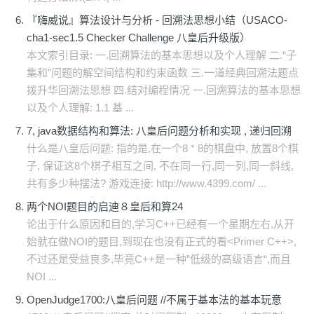
『嗨威说』算法设计与分析 - 回溯法思想小结（USACO-
cha1-sec1.5 Checker Challenge 八皇后升级版）
本文索引目录: 一.回溯算法的基本思想以及个人理解 二.“子
集和”问题的解空间结构和约束函数 三.一道经典回溯法题点
拨升华回溯法思想 四.结对编程情况 一.回溯算法的基本思想
以及个人理解: 1.1 基 ...
7, java数据结构和算法: 八皇后问题分析和实现 , 递归回溯
什么是八皇后问题: 指的是,在一个8 * 8的棋盘中, 放置8个棋
子, 保证这8个棋子相互之间, 不在同一行,同一列,同一斜线,
共有多少种摆法? 游戏连接: http://www.4399.com/ ...
两个NOI题目的启迪８皇后和算24
论出于什么原因和目的,学习C++已经有一个星期左右,从开
始就在做NOI的题目,到现在也没有正式的看<Primer C++>,
不过还是受益良多,毕竟C++是一种”低级的高级语言“,而且
NOI ...
OpenJudge1700:八皇后问题 //不属于基本法的基本玩意