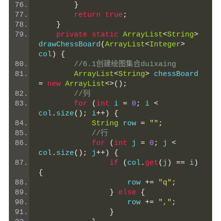
}
return
true
;
}
private
static
ArrayList
<
String
>
drawChessBoard
(
ArrayList
<
Integer
>
col
)
{
//6.1创建绘图集合duixaing
ArrayList
<
String
>
 chessBoard 
=
new
ArrayList
<>();
//列
for
(
int
 i 
=
0
;
 i 
<
col
.
size
();
 i
++)
{
String
 row 
=
""
;
//行
for
(
int
 j 
=
0
;
 j 
<
col
.
size
();
 j
++)
{
if
(
col
.
get
(
j
)
==
 i
)
{
                    row 
+=
"q"
;
}
else
{
                    row 
+=
","
;
}