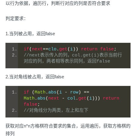
以行为依据，遍历行，判断行对应的列是否符合要求
判定要求：
1.当列被占用，返回false
if
(
next
==
clo
.
get
(
i
))
return
false
;
//next表示传入的列，col.get(i)表示当前行
对应的列，两者相等表示同列，返回false
2.当对角线被占用，返回false
if
(
Math
.
abs
(
i 
-
 row
)
==
Math
.
abs
(
next
-
 col
.
get
(
i
)))
return
false
;
//对角线分为两类，左上和左下
获取对应n*n方格棋符合要求的集合，运用遍历，获取方格棋的
排列