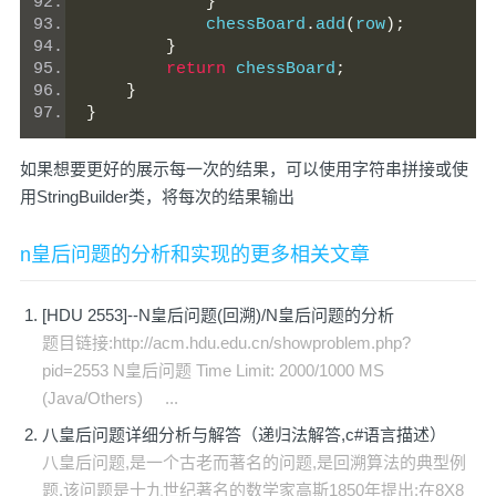
}
            chessBoard
.
add
(
row
);
}
return
 chessBoard
;
}
}
如果想要更好的展示每一次的结果，可以使用字符串拼接或使
用StringBuilder类，将每次的结果输出
n皇后问题的分析和实现的更多相关文章
[HDU 2553]--N皇后问题(回溯)/N皇后问题的分析
题目链接:http://acm.hdu.edu.cn/showproblem.php?
pid=2553 N皇后问题 Time Limit: 2000/1000 MS
(Java/Others) ...
八皇后问题详细分析与解答（递归法解答,c#语言描述）
八皇后问题,是一个古老而著名的问题,是回溯算法的典型例
题.该问题是十九世纪著名的数学家高斯1850年提出:在8X8