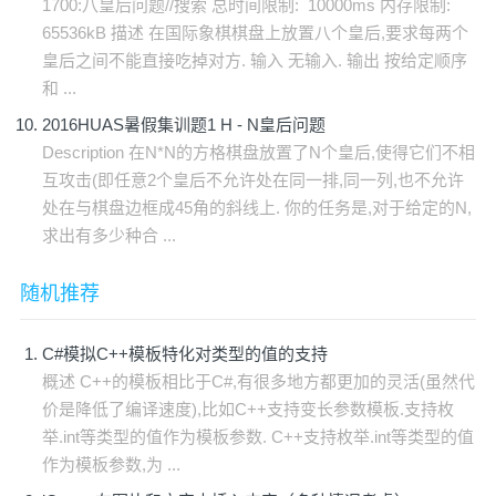
1700:八皇后问题//搜索 总时间限制: 10000ms 内存限制:
65536kB 描述 在国际象棋棋盘上放置八个皇后,要求每两个
皇后之间不能直接吃掉对方. 输入 无输入. 输出 按给定顺序
和 ...
2016HUAS暑假集训题1 H - N皇后问题
Description 在N*N的方格棋盘放置了N个皇后,使得它们不相
互攻击(即任意2个皇后不允许处在同一排,同一列,也不允许
处在与棋盘边框成45角的斜线上. 你的任务是,对于给定的N,
求出有多少种合 ...
随机推荐
C#模拟C++模板特化对类型的值的支持
概述 C++的模板相比于C#,有很多地方都更加的灵活(虽然代
价是降低了编译速度),比如C++支持变长参数模板.支持枚
举.int等类型的值作为模板参数. C++支持枚举.int等类型的值
作为模板参数,为 ...