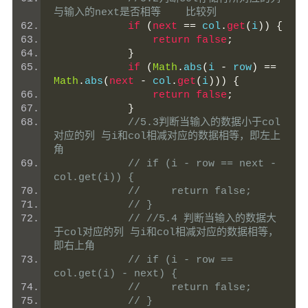
与输入的next是否相等    比较列
if
(
next
==
 col
.
get
(
i
))
{
return
false
;
}
if
(
Math
.
abs
(
i 
-
 row
)
==
Math
.
abs
(
next
-
 col
.
get
(
i
)))
{
return
false
;
}
//5.3判断当输入的数据小于col
对应的列 与i和col相减对应的数据相等，即左上
角
// if (i - row == next - 
col.get(i)) {
//     return false;
// }
// //5.4 判断当输入的数据大
于col对应的列 与i和col相减对应的数据相等，
即右上角
// if (i - row == 
col.get(i) - next) {
//     return false;
// }