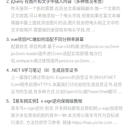
jQuery 在图片和文字中插入内容（多种情况考虑）
昨天接到一个新的需要,在后台文章编辑器中,每一个文章的
正文前面,可以单独添加一个电头字段,但是如果在富文本编
辑器中最上面就添加图片的话,图片就会把电头和正文中的
文字给隔开.需要做的是获取到电头字段,然 ...
vue项目PC端如何适配不同分辨率屏幕
配置前言 项目构建:基于vue-cli3构建,使用postcss-px2rem
px2rem-loader插件进行rem适配实现原理:每次打
包,webpack通过使用插件postcss-px2rem, ...
.NET 6学习笔记（8）生成自签证书
上一篇我们通过导出IIS Express的自签证书,供ASP.NET
Core程序启用HTTPS.本篇我们讨论如何生成自签证书.自签
证书的生成,有多种方式.比如OpenSSL或PowerShell都可 ...
【易车网实例】x-sign逆向保姆级教程
易车号x-sign逆向 前言 许多网站都有反爬机制,x-sign加密就
是许多反爬虫机制的其中一种,本次将以易车号作为目标进
行演示. 方法仅供学习参考. 链接:https://hao.yiche.com ...