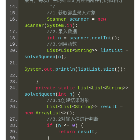
集合，每次产生的结果是对应列所在行的值相等
         */
//1.获取键盘录入对象
Scanner
 scanner 
=
new
Scanner
(
System
.
in
);
//2.录入数据
int
 n 
=
 scanner
.
nextInt
();
//3.调用函数
List
<
List
<
String
>>
 listList 
=
solveNqueen
(
n
);
System
.
out
.
println
(
listList
.
size
());
}
private
static
List
<
List
<
String
>>
solveNqueen
(
int
 n
)
{
//3.1创建结果对象
List
<
List
<
String
>>
 result 
=
new
ArrayList
<>();
//3.2对输入值进行判断
if
(
n 
<=
0
)
{
return
 result
;
}