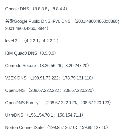
Google DNS （8.8.8.8； 8.8.4.4）
谷歌Google Public DNS IPv6 DNS （2001:4860:4860::8888；
2001:4860:4860::8844）
level 3：（4.2.2.1；4.2.2.2 ）
IBM Quad9 DNS（9.9.9.9）
Comodo Secure （8.26.56.26；8.20.247.20）
V2EX DNS （199.91.73.222；178.79.131.110）
OpenDNS （208.67.222.222；208.67.220.220）
OpenDNS Family：（208.67.222.123、208.67.220.123）
UltraDNS （156.154.70.1；156.154.71.1）
Norton ConnectSafe （199.85.126.10；199.85.127.10）