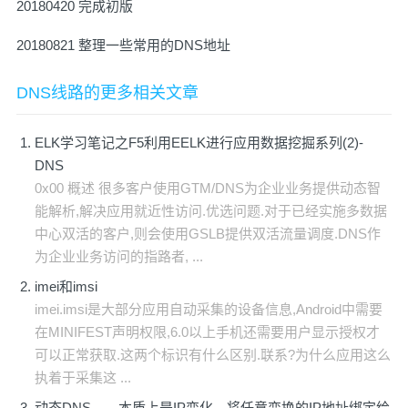
20180420 完成初版
20180821 整理一些常用的DNS地址
DNS线路的更多相关文章
ELK学习笔记之F5利用EELK进行应用数据挖掘系列(2)-
DNS
0x00 概述 很多客户使用GTM/DNS为企业业务提供动态智
能解析,解决应用就近性访问.优选问题.对于已经实施多数据
中心双活的客户,则会使用GSLB提供双活流量调度.DNS作
为企业业务访问的指路者, ...
imei和imsi
imei.imsi是大部分应用自动采集的设备信息,Android中需要
在MINIFEST声明权限,6.0以上手机还需要用户显示授权才
可以正常获取.这两个标识有什么区别.联系?为什么应用这么
执着于采集这 ...
动态DNS——本质上是IP变化，将任意变换的IP地址绑定给