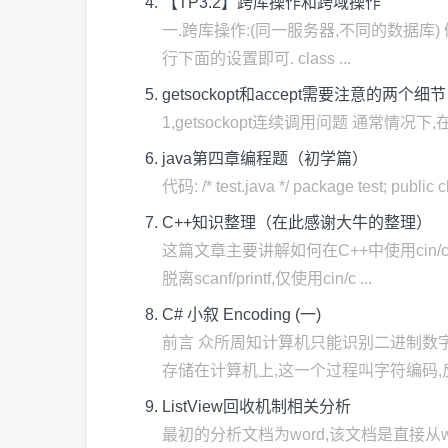
【TP3.2】跨库操作和跨域操作
一.跨库操作:(同一服务器,不同的数据库) 假
行下面的设置即可. class ...
getsockopt和accept需要注意的两个细节
1,getsockopt连续调用问题 通常情况下,在一个soc
java第四章编程题（初学篇）
代码: /* test.java */ package test; public cl
C++知识整理（在此感谢大牛的整理）
这篇文章主要讲解如何在C++中使用cin
脱离scanf/printf,仅使用cin/c ...
C# 小叙 Encoding (一)
前言 众所周知计算机只能识别二进制数字,
存储在计算机上,这一个过程叫字符编码,反之
ListView回收机制相关分析
最初的分析文档为word,该文档是直接从word