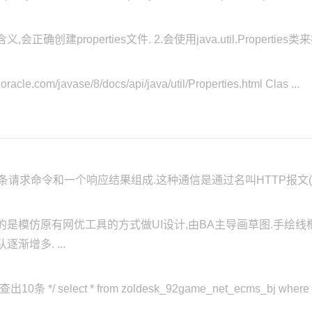
会正确创建properties文件. 2.会使用java.util.Properties类来操
oracle.com/javase/8/docs/api/java/util/Properties.html Clas ...
条请求命令和一个响应结果组成.这种通信是通过名叫HTTP报文(htt
是模仿原有网优工具的方式做UI设计,由BA主导画草图.手绘线框
渐增多. ...
/ select * from zoldesk_92game_net_ecms_bj where cl