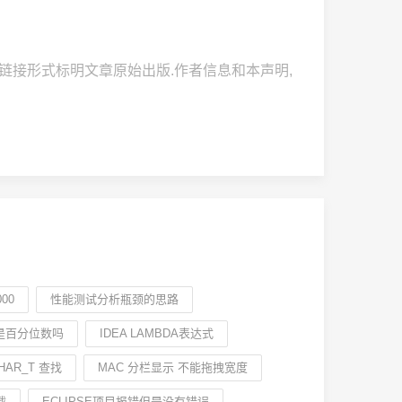
载时请务必以超链接形式标明文章原始出版.作者信息和本声明,
00
性能测试分析瓶颈的思路
数是百分位数吗
IDEA LAMBDA表达式
HAR_T 查找
MAC 分栏显示 不能拖拽宽度
载
ECLIPSE项目报错但是没有错误