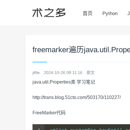
首页
Python
J
freemarker遍历java.util.Prope
jiftle
2024-10-26 08:11:16
原文
java.util.Properties类 学习笔记
http://trans.blog.51cto.com/503170/110227/
FreeMarker代码