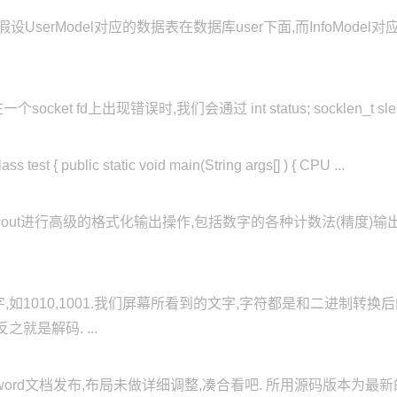
设UserModel对应的数据表在数据库user下面,而InfoMode
ket fd上出现错误时,我们会通过 int status; socklen_t slen; ge
ass test { public static void main(String args[] ) { CPU ...
/cout进行高级的格式化输出操作,包括数字的各种计数法(精度)输
如1010,1001.我们屏幕所看到的文字,字符都是和二进制转
就是解码. ...
文档发布,布局未做详细调整,凑合看吧. 所用源码版本为最新的Android 