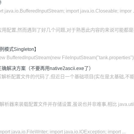
件
java.io.BufferedInputStream; import java.io.Closeable; impor .
rties来保存应用配置,然而遇到了好几个问题,对于熟悉此内容的来说
【单例模式Singleton】
edInputStream(new FileInputStream("tank.properties")));
码的正确解决方案（不要再用native2ascii.exe了）
写解析配置文件的代码了,但近日一个基础项目(实在是太基础,不能用硕
 解析器来装载配置文件并存储设置,虽说也并非难事,相比 java.util.
ort java.io.FileWriter; import java.io.IOException; import ...