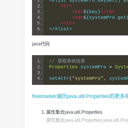
<#list systemPro.keySet() a
<tr>
<td>
${key}
</td>
<td>
${systemPro.get
</tr>
</#list>
java代码
// 获取系统信息
Properties
 systemPro 
=
Syst
setAttr
(
"systemPro"
,
 system
freemarker遍历java.util.Properties的
属性集合java.util.Properties
属性集合java.util.Properties java.util.Pro