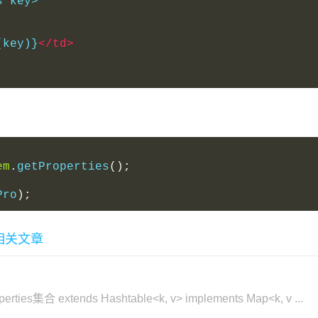
s key>
(key)}
</td>
em
.
getProperties
();
Pro
);
更多相关文章
perties集合 extends Hashtable<k, v> implements Map<k, v ...