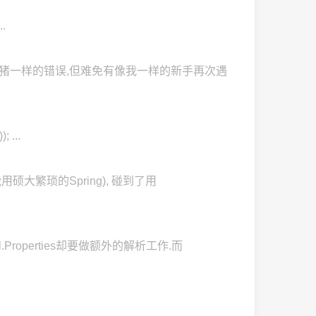
..
可能都是猪一样的错误,但难免有像我一样的新手再次遇
 ...
大繁琐的Spring), 碰到了用
Properties却要做额外的解析工作.而