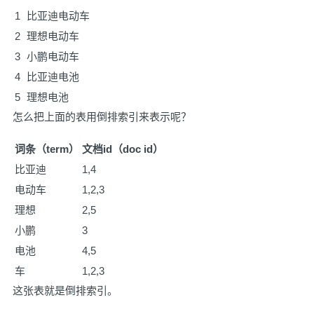
1
比亚迪电动车
2
理想电动车
3
小鹏电动车
4
比亚迪电池
5
理想电池
怎么把上面的表用倒排索引来表示呢？
词条（term）
文档id（doc id）
比亚迪
1,4
电动车
1,2,3
理想
2,5
小鹏
3
电池
4,5
车
1,2,3
这张表就是倒排索引。