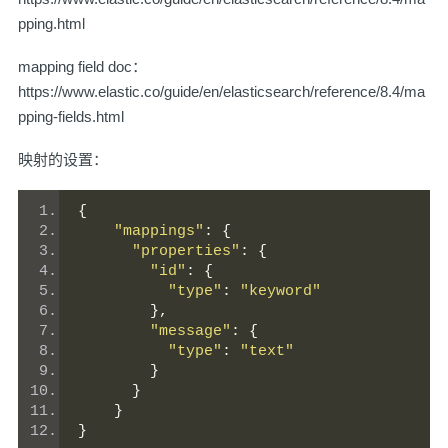
pping.html
mapping field doc：
https://www.elastic.co/guide/en/elasticsearch/reference/8.4/ma
pping-fields.html
映射的设置：
{
"mappings"
:
{
"properties"
:
{
"id"
:
{
"type"
:
"keyword"
},
"message"
:
{
"type"
:
"text"
}
}
}
}