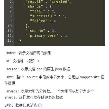
"result"
:
"created"
,
"_shards"
:
{
"total"
:
2
,
"successful"
:
1
,
"failed"
:
0
},
"_seq_no"
:
0
,
"_primary_term"
:
1
}
_index：表示文档所属的索引
_id：文档唯一标识 ID
_source：表示文档 doc 的原生 json 数据
_size：整个 _source 字段的字节大小，它是由
mapper-size
插
件提供
_shards：表示索引的分片数。一个索引可以划分为多个
shards，这样就可以存储更多的数据
更多元数据信息请查看：