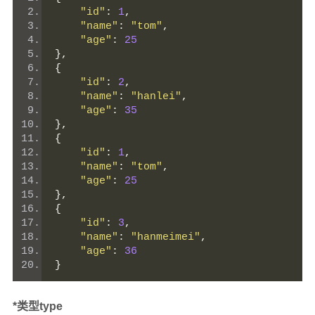
"id"
:
1
,
"name"
:
"tom"
,
"age"
:
25
},
{
"id"
:
2
,
"name"
:
"hanlei"
,
"age"
:
35
},
{
"id"
:
1
,
"name"
:
"tom"
,
"age"
:
25
},
{
"id"
:
3
,
"name"
:
"hanmeimei"
,
"age"
:
36
}
*类型type