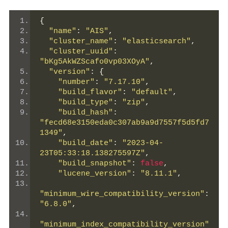
{
"name"
:
"AIS"
,
"cluster_name"
:
"elasticsearch"
,
"cluster_uuid"
:
"bKg5AkWZScafo0vp03XOyA"
,
"version"
:
{
"number"
:
"7.17.10"
,
"build_flavor"
:
"default"
,
"build_type"
:
"zip"
,
"build_hash"
:
"fecd68e3150eda0c307ab9a9d7557f5d5fd7
1349"
,
"build_date"
:
"2023-04-
23T05:33:18.138275597Z"
,
"build_snapshot"
:
false
,
"lucene_version"
:
"8.11.1"
,
"minimum_wire_compatibility_version"
:
"6.8.0"
,
"minimum_index_compatibility_version"