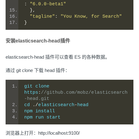
:
"6.0.0-beta1"
},
"tagline"
:
"You Know, for Search"
}
安装elasticsearch-head插件
elasticsearch-head 插件可以查看 ES 的各种数据。
通过 git clone 下载 head 插件：
git clone 
https
:
//github.com/mobz/elasticsearch
-head.git
cd 
./
elasticsearch
-
head
npm install
npm run start
浏览器上打开：
http://localhost:9100/