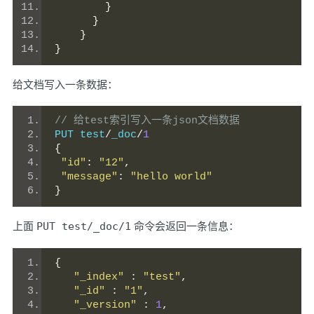
}
}
}
}
给文档写入一条数据：
// 给test索引写入一条json文档数据
PUT test
/
_doc
/
1
{
"id"
:
"12"
,
"message"
:
"hello world"
}
上面
PUT test/_doc/1
命令会返回一条信息：
{
"_index"
:
"test"
,
"_id"
:
"1"
,
"_version"
:
1
,