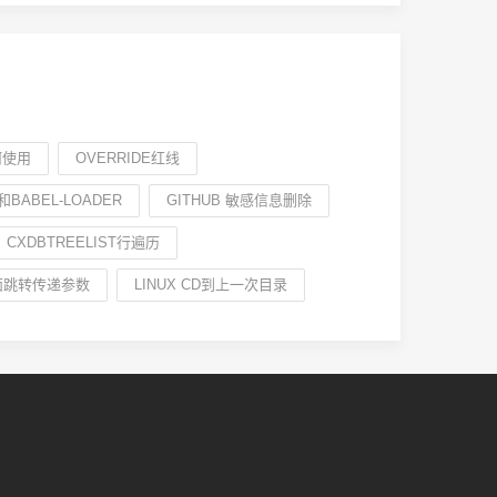
如何使用
OVERRIDE红线
 和BABEL-LOADER
GITHUB 敏感信息删除
CXDBTREELIST行遍历
面跳转传递参数
LINUX CD到上一次目录