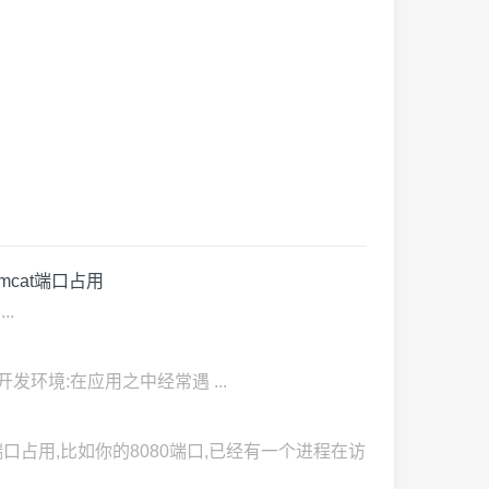
，tomcat端口占用
..
va web开发环境:在应用之中经常遇 ...
生的原因是端口占用,比如你的8080端口,已经有一个进程在访