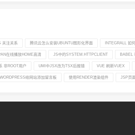
DS 关注关系
腾讯云怎么安装UBUNTU图形化界面
INTEGRALL 
PAN在线播放HOME高清
JS中的SYSTEM.HTTPCLIENT
BABEL
 非ROOT用户
UMI中JSX改为TSX后报错
VUE 刷新VUEX
WORDPRESS给网站添加留言板
使用RENDER渲染组件
JSP页