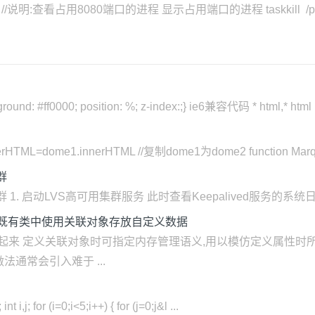
8080 //说明:查看占用8080端口的进程 显示占用端口的进程 taskkill /pid 
und: #ff0000; position: %; z-index:;} ie6兼容代码 * html,* html b
ML=dome1.innerHTML //复制dome1为dome2 function Marqu
群
 启动LVS高可用集群服务 此时查看Keepalived服务的系统日志信息如下: [roo
— 第10条：在既有类中使用关联对象存放自定义数据
起来 定义关联对象时可指定内存管理语义,用以模仿定义属性时所采
通常会引入难于 ...
t i,j; for (i=0;i<5;i++) { for (j=0;j&l ...