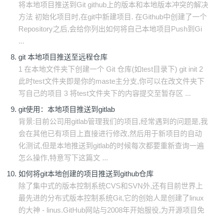
将本地项目推送到Git github上的版本和本地版本冲突的解决
方法 初始化项目时,在git中新建项目. 在Github中创建了一个
Repository之后,会给你列出如何将自己本地项目Push到Gi
...
git 本地项目推送至远程仓库
1 在本地文件夹下创建一个 Git 仓库(如test目录下) git init 2
此时test文件夹即是你的maste主分支,你可以在改文件夹下
写自己的项目 3 将test文件夹下的内容提交至暂存区 ...
git使用：本地项目推送到gitlab
背景:目前公司用gitlab管理我们的项目,经常遇到的问题是,我
会在其他已有项目上直接进行修改,然后用于新项目的自动
化测试,但是本地推送到gitlab的时候每次都要重新查询一遍
怎么操作,特意写下这篇文 ...
如何将git本地创建的项目推送到github仓库
除了集中式的版本控制系统CVS和SVN外,还有目前世界上
最先进的分布式版本控制系统Git,它的创始人是创建了linux
的大神 - linus.GitHub网站与2008年开始服役,为开源项目免