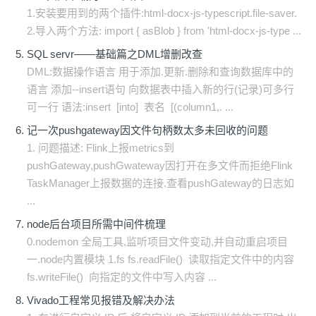
1.安装要用到的两个插件:html-docx-js-typescript.file-saver.
2.导入两个方法: import { asBlob } from 'html-docx-js-type ...
SQL servr——基础篇之DML增删改查
DML:数据操作语言 用于添加.更新.删除和查询数据库中的
语言 添加--insert语句 向数据表中插入新的行(记录)可多行
可一行 语法:insert [into] 表名 [(column1,. ...
记一次pushgateway因文件句柄数太多未回收的问题
1. 问题描述: Flink上报metrics到
pushGateway,pushGwateway因打开在多文件而拒绝Flink
TaskManager上报数据的连接.查看pushGateway的日志如
...
node后台项目所需中间件梳理
0.nodemon 全局工具,监听项目文件变动,并自动重启项目
一.node内置模块 1.fs fs.readFile() 读取指定文件中的内容
fs.writeFile() 向指定的文件中写入内容 ...
Vivado工程常见报错及解决办法