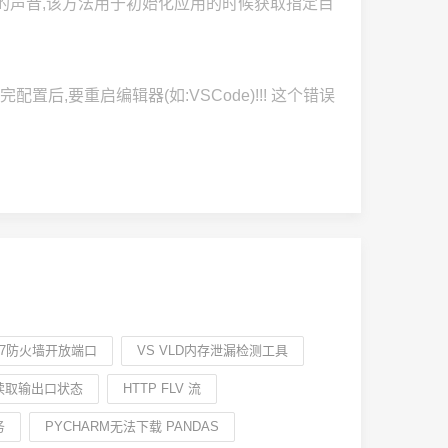
的声音,该方法用于初始化应用的时候获取指定目
完配置后,要重启编辑器(如:VSCode)!!! 这个错误
S7防火墙开放端口
VS VLD内存泄漏检测工具
 读取输出口状态
HTTP FLV 流
务
PYCHARM无法下载 PANDAS