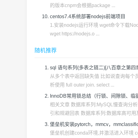
的版本cnpm会根据package ...
centos7.4系统部署nodejs前端项目
1.安装nodejs运行环境 wget命令下载
wget https://nodejs.o ...
随机推荐
sql 语句系列(多表之链二)[八百章之第四
从多个表中返回缺失值 比如说查询每个员
析使用 full outer join. select ...
InnoDB常用锁总结（行锁、间隙锁、
相关文章 数据库系列:MySQL慢查询分
引和规避回表 数据库系列:数据库高可用及无
堡垒机安装pytorch，mmcv，mmclassi
堡垒机创建conda环境,并激活进入环境 conda create