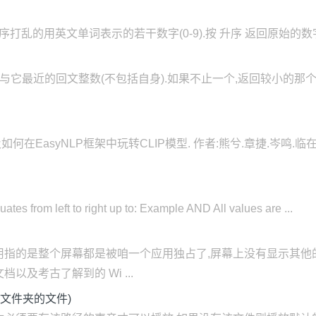
）
的用英文单词表示的若干数字(0-9).按 升序 返回原始的数字. 示例 1: 输
）
返回与它最近的回文整数(不包括自身).如果不止一个,返回较小的那个
及如何在EasyNLP框架中玩转CLIP模型. 作者:熊兮.章捷.岑鸣
ates from left to right up to: Example AND All values are ...
用指的是整个屏幕都是被咱一个应用独占了,屏幕上没有显示其他
及考古了解到的 Wi ...
子文件夹的文件)