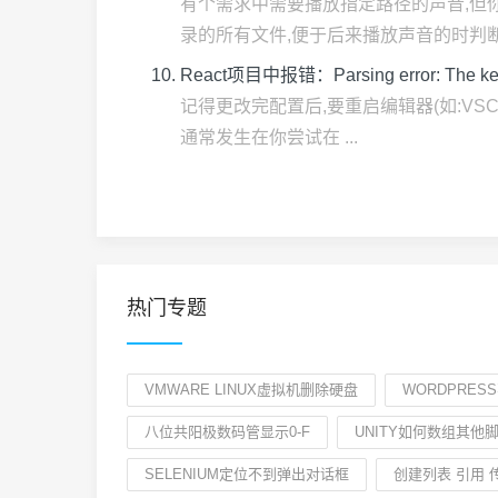
有个需求中需要播放指定路径的声音,但
录的所有文件,便于后来播放声音的时判断路径是
React项目中报错：Parsing error: The keywor
记得更改完配置后,要重启编辑器(如:VSCode
通常发生在你尝试在 ...
热门专题
VMWARE LINUX虚拟机删除硬盘
WORDPRES
八位共阳极数码管显示0-F
UNITY如何数组其他
SELENIUM定位不到弹出对话框
创建列表 引用 