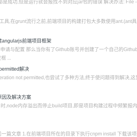
功,但是运行就会报找不到对应jar包的错误 解决办法: File -> Settin
t项目构建工具,在grunt流行之前,前端项目的构建打包大多数使用ant.(an
化搭建angularjs前端项目框架
的申请与配置 那么当你有了Github账号并创建了一个自己的Git
...
 permitted解决
 operation not permitted,也尝试了多种方法,终于使问题得
的原因及解决方案
时,node内存溢出而停止build项目,即是项目构建过程中频繁报内存溢
参考前一篇文章 1.在前端项目所在的目录下执行cnpm install