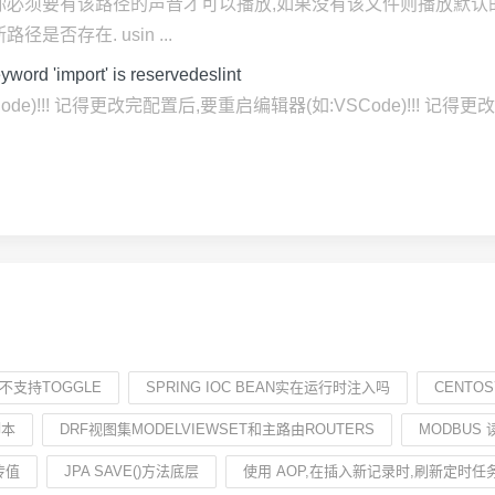
你必须要有该路径的声音才可以播放,如果没有该文件则播放默认
否存在. usin ...
d 'import' is reservedeslint
)!!! 记得更改完配置后,要重启编辑器(如:VSCode)!!! 记得更改
S不支持TOGGLE
SPRING IOC BEAN实在运行时注入吗
CENTO
脚本
DRF视图集MODELVIEWSET和主路由ROUTERS
MODBUS
传值
JPA SAVE()方法底层
使用 AOP,在插入新记录时,刷新定时任