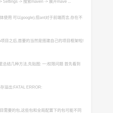
gs -> 搜索maven -> 展开mave ...
t具体使用 可以google),但ant对于前端而言,存在不
hub项目之后,首要的当然是搭建自己的项目框架啦!
到解决,这里总结几种方法,先贴图: 一:权限问题 首先看到
出:FATAL ERROR:
 下载该项目需要的包,这些包和全局配置下的包可能不同