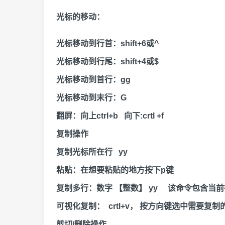
光标的移动：
光标移动到行首：
shift+6或^
光标移动到行尾：
shift+4或$
光标移动到首行：
gg
光标移动到末行：
G
翻屏：
向上ctrl+b
向下:crtl +f
复制操作
复制光标所在行 yy
粘贴：在想要粘贴的地方按下p键
复制多行：数字 【整数】 yy 该命令包含当前
可视化复制： crtl+v， 按方向键选中需要
剪切/删除操作