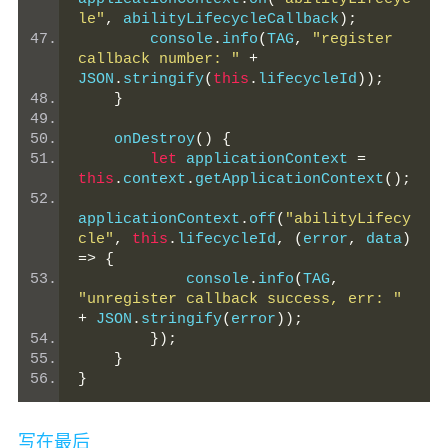
le"
,
 abilityLifecycleCallback
);
        console
.
info
(
TAG
,
"register 
callback number: "
+
JSON
.
stringify
(
this
.
lifecycleId
));
}
    onDestroy
()
{
let
 applicationContext 
=
this
.
context
.
getApplicationContext
();
applicationContext
.
off
(
"abilityLifecy
cle"
,
this
.
lifecycleId
,
(
error
,
 data
)
=>
{
            console
.
info
(
TAG
,
"unregister callback success, err: "
+
 JSON
.
stringify
(
error
));
});
}
}
写在最后