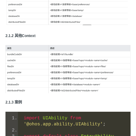
️2.1.2 其他Context
️2.1.3 案例
import
UIAbility
from
'@ohos.app.ability.UIAbility'
;