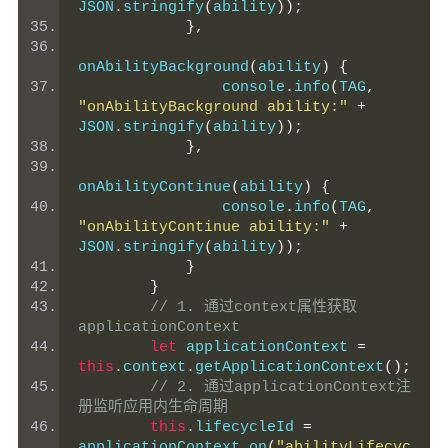
JSON
.
stringify
(
ability
));
},
onAbilityBackground
(
ability
)
{
                console
.
info
(
TAG
,
"onAbilityBackground ability:"
+
JSON
.
stringify
(
ability
));
},
onAbilityContinue
(
ability
)
{
                console
.
info
(
TAG
,
"onAbilityContinue ability:"
+
JSON
.
stringify
(
ability
));
}
}
// 1. 通过context属性获取
applicationContext
let
 applicationContext 
=
this
.
context
.
getApplicationContext
();
// 2. 通过applicationContext注
册监听应用内生命周期
this
.
lifecycleId 
=
applicationContext
.
on
(
"abilityLifecyc