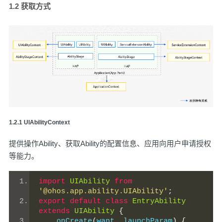
1.2 获取方式
️1.2.1 UIAbilityContext
提供操作Ability、获取Ability的配置信息、应用向用户申请授权
等能力。
import
UIAbility
from
'@ohos.app.ability.UIAbility'
;
export
default
class
EntryAbility
extends
UIAbility
{
    onCreate
(
want
,
 launchParam
)
{