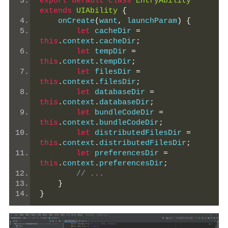
export
default
class
EntryAbility
extends
UIAbility
{
    onCreate
(
want
,
 launchParam
)
{
let
 cacheDir 
=
this
.
context
.
cacheDir
;
let
 tempDir 
=
this
.
context
.
tempDir
;
let
 filesDir 
=
this
.
context
.
filesDir
;
let
 databaseDir 
=
this
.
context
.
databaseDir
;
let
 bundleCodeDir 
=
this
.
context
.
bundleCodeDir
;
let
 distributedFilesDir 
=
this
.
context
.
distributedFilesDir
;
let
 preferencesDir 
=
this
.
context
.
preferencesDir
;
// ...
}
}