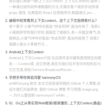
首先我们来聊一聊(上下文)Context. 上下文(Context) 提供了
一种通过组件树传递数据的方法,无需在每个级别手动传递
props 属性. 在典型的 React 应用程序中,数据通过 pro ...
编程中经常看到上下文context，这个上下文指得是什么？
举个栗子:小美气呼呼对我说:“你去死吧”,我当时哭了. 场景1:
小美刚转学到我们学校,我暗恋了她很久,有一天鼓足勇气,向
她表白,小美气呼呼对我说:“你去死吧”,我当时就哭了.场景2
我跟小美从小青梅竹马 ...
Android上下文Context
Android上下文Context介绍 在应用开发中最熟悉而陌生的朋
友-----Context类 ,说它熟悉,是应为我们在开发中时刻的在与
它打交道,例如:Service.BroadcastReceiv ...
手把手带你体验鸿蒙 harmonyOS
wNlRGd.png 前言 本文已经收录到我的 Github 个人博客,欢
迎大佬们光临寒舍: 我的 GIthub 博客 学习导图 image.png
一.为什么要尝鲜 harmonyos? wNlfx ...
01 . Go之从零实现Web框架(框架雏形, 上下文Context,路由)