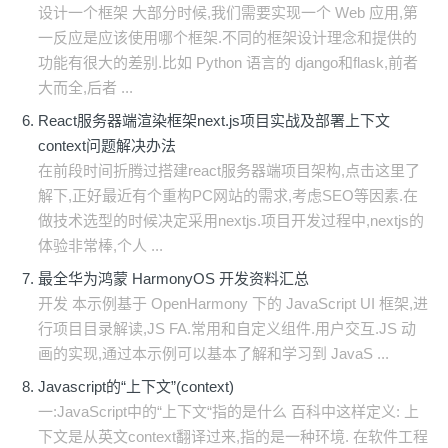
设计一个框架 大部分时候,我们需要实现一个 Web 应用,第
一反应是应该使用哪个框架.不同的框架设计理念和提供的
功能有很大的差别.比如 Python 语言的 django和flask,前者
大而全,后者 ...
React服务器端渲染框架next.js项目实战及部署上下文
context问题解决办法
在前段时间折腾过搭建react服务器端项目架构,点击这里了
解下,正好最近有个重构PC网站的需求,考虑SEO等因素.在
做技术选型的时候决定采用nextjs.项目开发过程中,nextjs的
体验非常棒,个人 ...
最全华为鸿蒙 HarmonyOS 开发资料汇总
开发 本示例基于 OpenHarmony 下的 JavaScript UI 框架,进
行项目目录解读,JS FA.常用和自定义组件.用户交互.JS 动
画的实现,通过本示例可以基本了解和学习到 JavaS ...
Javascript的“上下文”(context)
一:JavaScript中的“上下文“指的是什么 百科中这样定义: 上
下文是从英文context翻译过来,指的是一种环境. 在软件工程