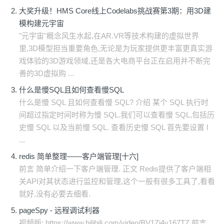
大奖升级！HMS Core线上Codelabs挑战赛第3期：用3D建
模构建元宇宙
"元宇宙"概念风生水起,在AR.VR等技术构建的虚拟世界
里,3D模型担当重要角色,无论是为玩家提供更丰富更真实游
戏体验的3D游戏领域,还是各大电商平台正在启用并不断完
善的3D虚拟购 ...
什么是慢SQL且如何查看慢SQL
什么是慢 SQL 且如何查看慢 SQL? 介绍 某个 SQL 执行时
间超过指定时间时称为慢 SQL.我们可以查看慢 SQL,包括历
史慢 SQL 以及当前慢 SQL. 查看历史慢 SQL 首先要设置 l
...
redis 简单整理——客户端管理[十六]
前言 简单介绍一下客户端管理. 正文 Redis提供了客户端相
关API对其状态进行监控和管理,这个一般有很多工具了,看看
就好,没有必要去细看.
pageSpy - 远程调试利器
视频版: https://www.bilibili.com/video/BV1Zi4y167TZ 前言