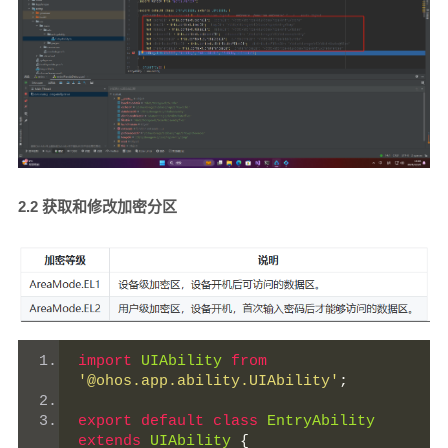
2.2 获取和修改加密分区
import
UIAbility
from
'@ohos.app.ability.UIAbility'
;
export
default
class
EntryAbility
extends
UIAbility
{