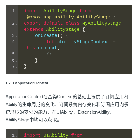
import
AbilityStage
from
"@ohos.app.ability.AbilityStage"
;
export
default
class
MyAbilityStage
extends
AbilityStage
{
    onCreate
()
{
let
 abilityStageContext 
=
this
.
context
;
// ...
}
}
️1.2.3 ApplicationContext
ApplicationContext在基类Context的基础上提供了订阅应用内
Ability的生命周期的变化、订阅系统内存变化和订阅应用内系
统环境的变化的能力，在UIAbility、ExtensionAbility、
AbilityStage中均可以获取。
import
UIAbility
from