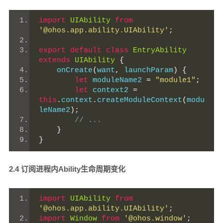
import
UIAbility
from
'@ohos.app.ability.UIAbility'
;
export
default
class
EntryAbility
extends
UIAbility
{
    onCreate
(
want
,
 launchParam
)
{
let
 moduleName2 
=
"module1"
;
let
 context2 
=
this
.
context
.
createModuleContext
(
modu
leName2
);
// ...
}
}
2.4 订阅进程内Ability生命周期变化
import
UIAbility
from
'@ohos.app.ability.UIAbility'
;
import
Window
from
'@ohos.window'
;