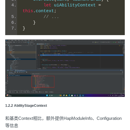
let
 uiAbilityContext 
=
this
.
context
;
// ...
}
}
️1.2.2 AbilityStageContext
和基类Context相比，额外提供HapModuleInfo、Configuration
等信息