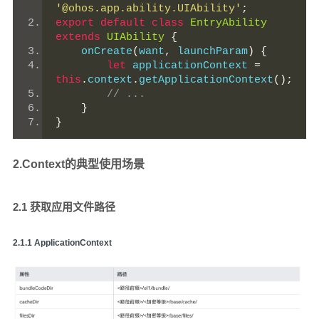
'@ohos.app.ability.UIAbility'
;
export
default
class
EntryAbility
extends
UIAbility
{
    onCreate
(
want
,
 launchParam
)
{
let
 applicationContext 
=
this
.
context
.
getApplicationContext
();
// ...
}
}
2.Context的典型使用场景
2.1 获取应用文件路径
️2.1.1 ApplicationContext