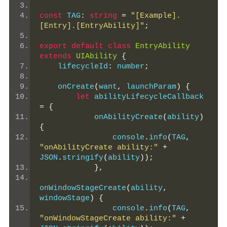
const
 TAG
:
string
=
"[Example].
[Entry].[EntryAbility]"
;
export
default
class
EntryAbility
extends
UIAbility
{
    lifecycleId
:
 number
;
    onCreate
(
want
,
 launchParam
)
{
let
 abilityLifecycleCallback 
=
{
            onAbilityCreate
(
ability
)
{
                console
.
info
(
TAG
,
"onAbilityCreate ability:"
+
JSON
.
stringify
(
ability
));
},
onWindowStageCreate
(
ability
,
windowStage
)
{
                console
.
info
(
TAG
,
"onWindowStageCreate ability:"
+