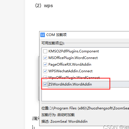
（2）wps