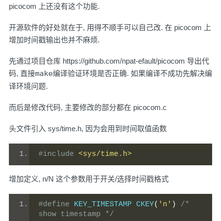
picocom 上还没有这个功能.
开源软件的好处就在于, 用得不顺手可以自己改. 在 picocom 上
增加时间戳输出也并不麻烦.
先通过项目仓库
https://github.com/npat-efault/picocom
导出代
码, 直接
make
编译验证环境是否正确. 如果编译不成功先解决编
译环境问题.
而后是修改代码, 主要修改的部分都在 picocom.c
头文件引入 sys/time.h, 因为会用到时间取值函数
#include
<sys/time.h>
增加定义, n/N 这个参数用于开关/选择时间戳格式
#define
 KEY_TIMESTAMP CKEY
(
'n'
)
/* 
show timestamp */