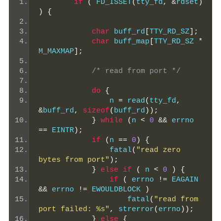
if
(
 FD_ISSET
(
tty_fd
,
&
rdset
)
)
{
char
 buff_rd
[
TTY_RD_SZ
];
char
 buff_map
[
TTY_RD_SZ 
*
M_MAXMAP
];
/* read from port */
do
{
                n 
=
 read
(
tty_fd
,
&
buff_rd
,
sizeof
(
buff_rd
));
}
while
(
n 
<
0
&&
 errno 
==
 EINTR
);
if
(
n 
==
0
)
{
                fatal
(
"read zero 
bytes from port"
);
}
else
if
(
 n 
<
0
)
{
if
(
 errno 
!=
 EAGAIN 
&&
 errno 
!=
 EWOULDBLOCK 
)
                    fatal
(
"read from 
port failed: %s"
,
 strerror
(
errno
));
}
else
{