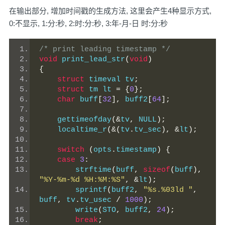
在输出部分, 增加时间戳的生成方法, 这里会产生4种显示方式,
0:不显示, 1:分:秒, 2:时:分:秒, 3:年-月-日 时:分:秒
/* print leading timestamp */
void
 print_lead_str
(
void
)
{
struct
 timeval tv
;
struct
 tm lt 
=
{
0
};
char
 buff
[
32
],
 buff2
[
64
];
    gettimeofday
(&
tv
,
 NULL
);
    localtime_r
(&(
tv
.
tv_sec
),
&
lt
);
switch
(
opts
.
timestamp
)
{
case
3
:
        strftime
(
buff
,
sizeof
(
buff
),
"%Y-%m-%d %H:%M:%S"
,
&
lt
);
        sprintf
(
buff2
,
"%s.%03ld "
,
buff
,
 tv
.
tv_usec 
/
1000
);
        write
(
STO
,
 buff2
,
24
);
break
;