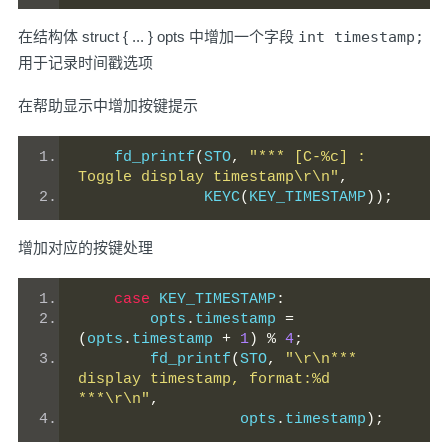
在结构体 struct { ... } opts 中增加一个字段
int timestamp;
用于记录时间戳选项
在帮助显示中增加按键提示
    fd_printf
(
STO
,
"*** [C-%c] : 
Toggle display timestamp\r\n"
,
              KEYC
(
KEY_TIMESTAMP
));
增加对应的按键处理
case
 KEY_TIMESTAMP
:
        opts
.
timestamp 
=
(
opts
.
timestamp 
+
1
)
%
4
;
        fd_printf
(
STO
,
"\r\n*** 
display timestamp, format:%d 
***\r\n"
,
                  opts
.
timestamp
);