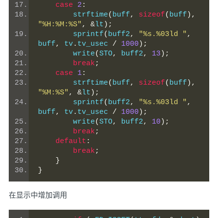
case
2
:
        strftime
(
buff
,
sizeof
(
buff
),
"%H:%M:%S"
,
&
lt
);
        sprintf
(
buff2
,
"%s.%03ld "
,
buff
,
 tv
.
tv_usec 
/
1000
);
        write
(
STO
,
 buff2
,
13
);
break
;
case
1
:
        strftime
(
buff
,
sizeof
(
buff
),
"%M:%S"
,
&
lt
);
        sprintf
(
buff2
,
"%s.%03ld "
,
buff
,
 tv
.
tv_usec 
/
1000
);
        write
(
STO
,
 buff2
,
10
);
break
;
default
:
break
;
}
}
在显示中增加调用