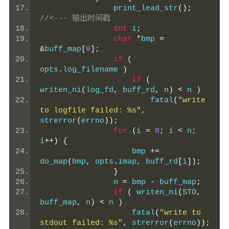
                print_lead_str
();
//<--- 输出时间戳
int
 i
;
char
*
bmp 
=
&
buff_map
[
0
];
if
(
opts
.
log_filename 
)
if
(
writen_ni
(
log_fd
,
 buff_rd
,
 n
)
<
 n 
)
                        fatal
(
"write 
to logfile failed: %s"
,
strerror
(
errno
));
for
(
i 
=
0
;
 i 
<
 n
;
i
++)
{
                    bmp 
+=
do_map
(
bmp
,
 opts
.
imap
,
 buff_rd
[
i
]);
}
                n 
=
 bmp 
-
 buff_map
;
if
(
 writen_ni
(
STO
,
buff_map
,
 n
)
<
 n 
)
                    fatal
(
"write to 
stdout failed: %s"
,
 strerror
(
errno
));