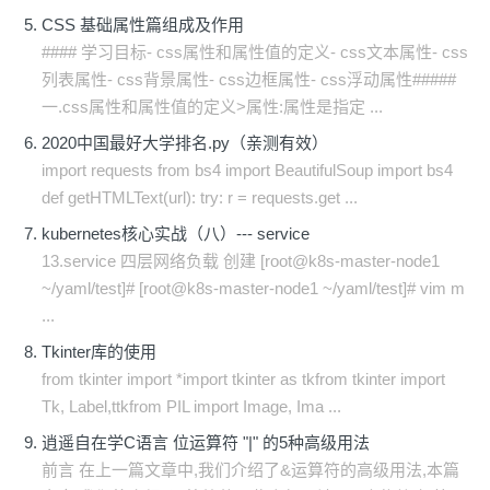
CSS 基础属性篇组成及作用
#### 学习目标- css属性和属性值的定义- css文本属性- css
列表属性- css背景属性- css边框属性- css浮动属性#####
一.css属性和属性值的定义>属性:属性是指定 ...
2020中国最好大学排名.py（亲测有效）
import requests from bs4 import BeautifulSoup import bs4
def getHTMLText(url): try: r = requests.get ...
kubernetes核心实战（八）--- service
13.service 四层网络负载 创建 [root@k8s-master-node1
~/yaml/test]# [root@k8s-master-node1 ~/yaml/test]# vim m
...
Tkinter库的使用
from tkinter import *import tkinter as tkfrom tkinter import
Tk, Label,ttkfrom PIL import Image, Ima ...
逍遥自在学C语言 位运算符 "|" 的5种高级用法
前言 在上一篇文章中,我们介绍了&运算符的高级用法,本篇