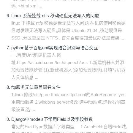
码. <html xml ...
Linux 系统挂载 ntfs 移动硬盘无法写入的问题
linux 下挂载 ntfs 移动硬盘无法写入问题 在机房使用移动硬
盘时发现无法写入硬盘,具体是 Ubuntu 21.04 ,移动硬盘是
SSD ,分区类型是 NTFS . 首先百度得知最优办法是安装 ...
python基于百度unit实现语音识别与语音交互
一.百度Unit新建机器人 网
址:https://ai.baidu.com/tech/speech/asr: 1.新建机器人并添
加预置技能步骤 (1).新建机器人(添加预置技能),并填写机器
人具体信息 ...
ftp服务无法覆盖同名文件
1.linux修改/etc/pure-ftpd/pure-ftpd.conf的AutoRename yes
重启ftp服务 2.windows server修改 选中ftp站点,选择右侧高
级设置,选 ...
Django中models下常用Field以及字段参数
常见的FieldType数据库字段类型 1.AutoField:自增Field域,