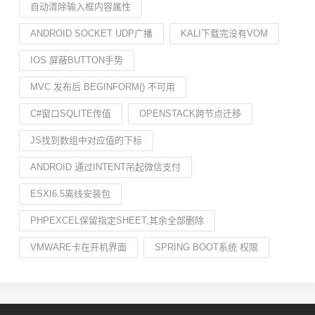
自动清除输入框内容属性
ANDROID SOCKET UDP广播
KALI下载完没有VOM
IOS 屏蔽BUTTON手势
MVC 发布后 BEGINFORM() 不可用
C#窗口SQLITE传值
OPENSTACK跨节点迁移
JS找到数组中对应值的下标
ANDROID 通过INTENT吊起微信支付
ESXI6.5离线安装包
PHPEXCEL保留指定SHEET,其余全部删除
VMWARE卡在开机界面
SPRING BOOT系统 权限