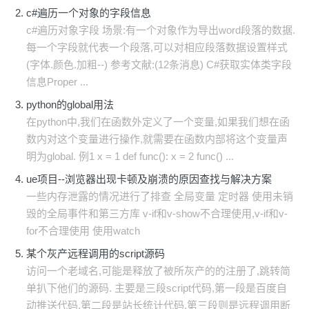
c#遍历一个对象的字段信息
c#遍历对象字段 场景:有一个对象作为导出word段落的数据.
每一个字段就代表一个段落,可以对相应段落数据设置样式
(字体.颜色.加粗--) 参考文献:(12条消息) C#获取实体类字段
信息Proper ...
python的global用法
在python中,我们在函数外定义了一个变量,如果我们想在函
数内对这个变量进行操作,就需要在函数内部将这个变量声
明为global. 例1 x = 1 def func(): x = 2 func() ...
ue项目--浏览器出现卡顿及崩溃的原因查找与解决方案
一些内存泄露的情况进行了排查 全局变量 定时器 使用未销
毁的全局事件和第三方库 v-if和v-show不合理使用,v-if和v-
for不合理使用 使用watch
某个灰产远程调用的script源码
访问一个老域名,可能是释放了被所灰产的的注册了,跳转简
单扒下他们的源码. 主要是三段script代码,第一段是百度自
动推送代码,第二段是站长统计代码,第三段则是远程调用断